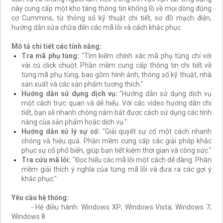
này cung cấp một kho tàng thông tin khổng lồ về mọi dòng động
cơ Cummins, từ thông số kỹ thuật chi tiết, sơ đồ mạch điện,
hướng dẫn sửa chữa đến các mã lỗi và cách khắc phục.
Mô tả chi tiết các tính năng:
Tra mã phụ tùng:
"Tìm kiếm chính xác mã phụ tùng chỉ với
vài cú click chuột. Phần mềm cung cấp thông tin chi tiết về
từng mã phụ tùng, bao gồm hình ảnh, thông số kỹ thuật, nhà
sản xuất và các sản phẩm tương thích."
Hướng dẫn sử dụng dịch vụ:
"Hướng dẫn sử dụng dịch vụ
một cách trực quan và dễ hiểu. Với các video hướng dẫn chi
tiết, bạn sẽ nhanh chóng nắm bắt được cách sử dụng các tính
năng của sản phẩm hoặc dịch vụ."
Hướng dẫn xử lý sự cố:
"Giải quyết sự cố một cách nhanh
chóng và hiệu quả. Phần mềm cung cấp các giải pháp khắc
phục sự cố phổ biến, giúp bạn tiết kiệm thời gian và công sức."
Tra cứu mã lỗi:
"Đọc hiểu các mã lỗi một cách dễ dàng. Phần
mềm giải thích ý nghĩa của từng mã lỗi và đưa ra các gợi ý
khắc phục."
Yêu cầu hệ thống:
- Hệ điều hành: Windows XP; Windows Vista; Windows 7;
Windows 8