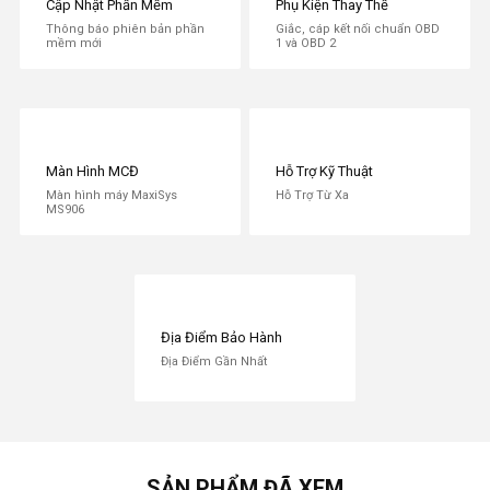
Cập Nhật Phần Mềm
Phụ Kiện Thay Thế
Thông báo phiên bản phần
Giắc, cáp kết nối chuẩn OBD
mềm mới
1 và OBD 2
Màn Hình MCĐ
Hỗ Trợ Kỹ Thuật
Màn hình máy MaxiSys
Hỗ Trợ Từ Xa
MS906
Địa Điểm Bảo Hành
Địa Điểm Gần Nhất
SẢN PHẨM ĐÃ XEM