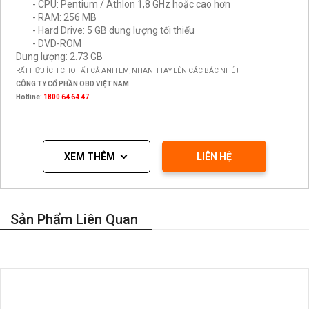
- CPU: Pentium / Athlon 1,8 GHz hoặc cao hơn
- RAM: 256 MB
- Hard Drive: 5 GB dung lượng tối thiểu
- DVD-ROM
Dung lượng: 2.73 GB
RẤT HỮU ÍCH CHO TẤT CẢ ANH EM, NHANH TAY LÊN CÁC BÁC NHÉ !
CÔNG TY CỔ PHẦN OBD VIỆT NAM
Hotline:
1800 64 64 47
XEM THÊM
LIÊN HỆ
Sản Phẩm Liên Quan