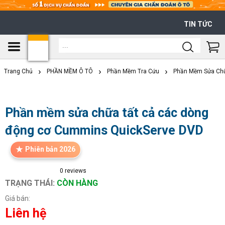
TIN TỨC
Shoppi
Cart
Trang Chủ
PHẦN MỀM Ô TÔ
Phần Mềm Tra Cứu
Phần Mềm Sửa Chữ
Phần mềm sửa chữa tất cả các dòng
động cơ Cummins QuickServe DVD
Phiên bản 2026
0
reviews
TRẠNG THÁI:
CÒN HÀNG
Giá bán:
Liên hệ