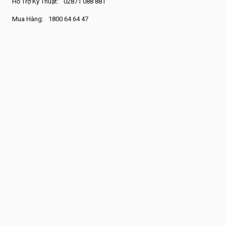
Hỗ Trợ Kỹ Thuật:
02871 088 881
Mua Hàng:
1800 64 64 47