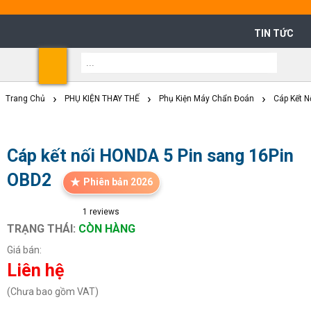
TIN TỨC
Shoppi
Cart
Trang Chủ
PHỤ KIỆN THAY THẾ
Phụ Kiện Máy Chẩn Đoán
Cáp Kết 
Cáp kết nối HONDA 5 Pin sang 16Pin
OBD2
Phiên bản 2026
1
reviews
TRẠNG THÁI:
CÒN HÀNG
Giá bán:
Liên hệ
(Chưa bao gồm VAT)