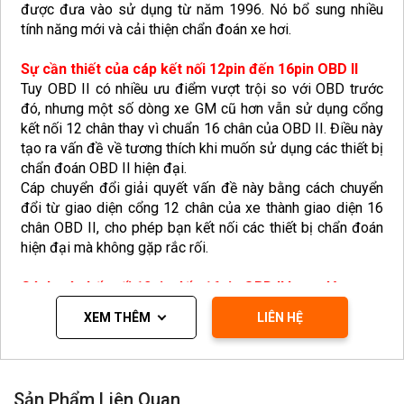
được đưa vào sử dụng từ năm 1996. Nó bổ sung nhiều
tính năng mới và cải thiện chẩn đoán xe hơi.
Sự cần thiết của cáp kết nối 12pin đến 16pin OBD II
Tuy OBD II có nhiều ưu điểm vượt trội so với OBD trước
đó, nhưng một số dòng xe GM cũ hơn vẫn sử dụng cổng
kết nối 12 chân thay vì chuẩn 16 chân của OBD II. Điều này
tạo ra vấn đề về tương thích khi muốn sử dụng các thiết bị
chẩn đoán OBD II hiện đại.
Cáp chuyển đổi giải quyết vấn đề này bằng cách chuyển
đổi từ giao diện cổng 12 chân của xe thành giao diện 16
chân OBD II, cho phép bạn kết nối các thiết bị chẩn đoán
hiện đại mà không gặp rắc rối.
Cách cáp kết nối 12pin đến 16pin OBD II hoạt động
Cáp kết nối GM từ 12pin OBD sang 16pin OBD II bao gồm
XEM THÊM
LIÊN HỆ
một số linh kiện quan trọng để đảm bảo tính tương thích
và hiệu suất. Khi bạn kết nối cáp vào xe của mình và sau
đó kết nối với thiết bị chẩn đoán OBD II, nó sẽ chuyển đổi
các tín hiệu và dữ liệu giữa hai chuẩn giao diện khác nhau.
Sản Phẩm Liên Quan