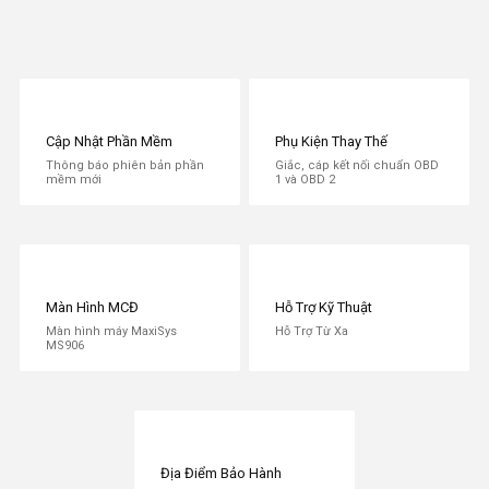
Máy Đọc Lỗi - Chẩn Đoán Xe Tải Hạng Nặng Fcar F7S-D
- Phiên Bản 2021
OTOFIX D1 - Máy Chẩn Đoán Đa Năng
Công ty Cổ phần OBD Việt Nam
Hotline:
1800 64 64 47
Kết nối với chúng tôi để theo dõi những tin tức mới
Cập Nhật Phần Mềm
Phụ Kiện Thay Thế
nhất
Thông báo phiên bản phần
Giắc, cáp kết nối chuẩn OBD
mềm mới
1 và OBD 2
Fanpage:
Máy Chẩn Đoán Ô Tô Việt Nam
Youtube:
OBD Việt Nam - Máy Chẩn Đoán Ô Tô
Màn Hình MCĐ
Hỗ Trợ Kỹ Thuật
Màn hình máy MaxiSys
Hỗ Trợ Từ Xa
MS906
Địa Điểm Bảo Hành