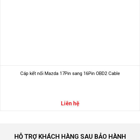
Để duy trì hiệu suất và sự an toàn của xe hơi, nên sử dụng
thiết bị chẩn đoán OBD II ít nhất một lần mỗi năm hoặc khi
có dấu hiệu vấn đề.
Có các biện pháp phòng ngừa an toàn nào khi sử dụng cáp
kết nối này không? Khi sử dụng cáp kết nối GM từ 12pin
OBD sang 16pin OBD II, hãy đảm bảo rằng xe đang ở
trạng thái tắt hoàn toàn để tránh nguy cơ gây cháy nổ.
Kết luận
"Cáp kết nối GM từ 12pin OBD sang 16pin OBD II" đóng
vai trò quan trọng trong việc đưa các dòng xe GM cũ hơn
Cáp kết nối Mazda 17Pin sang 16Pin OBD2 Cable
vào kỷ nguyên OBD II hiện đại. Sử dụng cáp này cùng với
thiết bị chẩn đoán OBD II giúp bạn tiếp cận thông tin chẩn
đoán chi tiết và duy trì hiệu suất tối ưu của xe hơi. Hãy
chắc chắn lựa chọn cáp chất lượng và tuân thủ các hướng
Liên hệ
dẫn bảo quản để sử dụng lâu dài và hiệu quả.
XEM THÊM:
Autel MS906 Pro – Máy Chẩn Đoán Ô Tô Đa Năng
HỖ TRỢ KHÁCH HÀNG SAU BẢO HÀNH