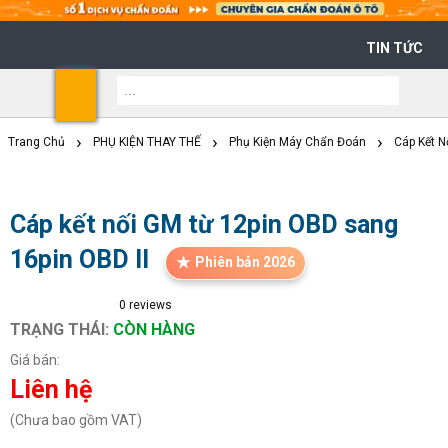
TIN TỨC
Shoppi
Cart
Trang Chủ
PHỤ KIỆN THAY THẾ
Phụ Kiện Máy Chẩn Đoán
Cáp Kết N
Cáp kết nối GM từ 12pin OBD sang
16pin OBD II
Phiên bản 2026
0
reviews
TRẠNG THÁI:
CÒN HÀNG
Giá bán:
Liên hệ
(Chưa bao gồm VAT)