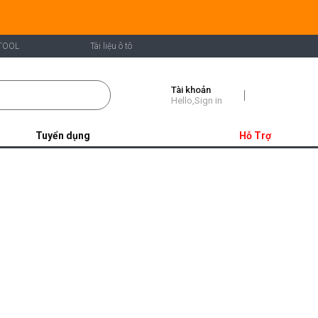
TOOL
Tài liệu ô tô
Tài khoản
Shopping
Hello,Sign in
Cart
Tuyển dụng
Hỗ Trợ