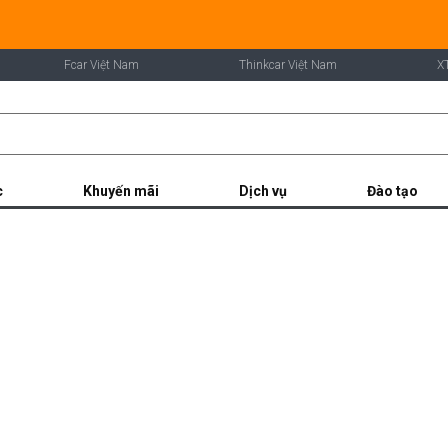
Fcar Việt Nam
Thinkcar Việt Nam
X
c
Khuyến mãi
Dịch vụ
Đào tạo