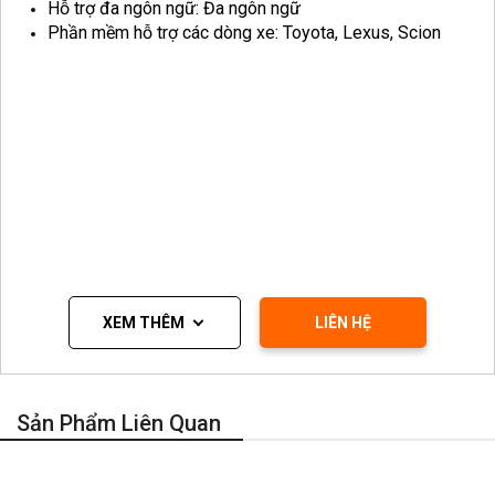
Hỗ trợ đa ngôn ngữ: Đa ngôn ngữ
Phần mềm hỗ trợ các dòng xe: Toyota, Lexus, Scion
XEM THÊM
LIÊN HỆ
Hình 1: Phiên bản phần mềm chẩn đoán Techstream
V16.00.017
Sản Phẩm Liên Quan
TÍNH NĂNG PHẦN MỀM TECHSTREAM
Tự động nhận biết model xe