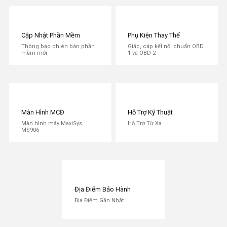
Cập Nhật Phần Mềm
Phụ Kiện Thay Thế
Thông báo phiên bản phần
Giắc, cáp kết nối chuẩn OBD
mềm mới
1 và OBD 2
Hình 5: Giao diện tính năng đặc biệt trên Techstream
V16.00.017
Màn Hình MCĐ
Hỗ Trợ Kỹ Thuật
Màn hình máy MaxiSys
Hỗ Trợ Từ Xa
MS906
Địa Điểm Bảo Hành
Địa Điểm Gần Nhất