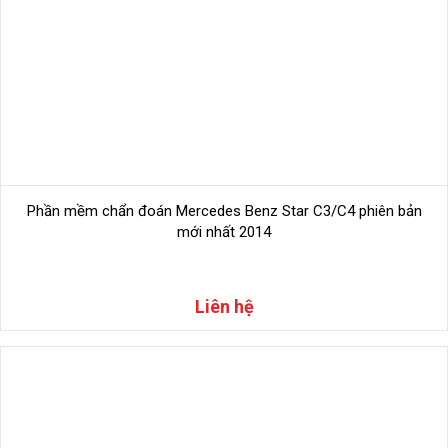
Xem thêm
Phần mềm ô tô, phần mềm tra cứu tại đây
MỘT SỐ HÌNH ẢNH CỦA PHẦN MỀM TECHSTREAM
V16.00.017
Phần mềm chẩn đoán Mercedes Benz Star C3/C4 phiên bản
mới nhất 2014
Liên hệ
Hình 3: Giao diện mã lỗi được mô tả rõ ràng