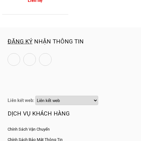
Liên hệ
Công ty Cổ phần OBD Việt Nam
Hotline:
1800 64 64 47
Kết nối với chúng tôi để nhận những thông báo mới
nhất
Website:
Công ty Cổ phần OBD Việt Nam
ĐĂNG KÝ
NHẬN THÔNG TIN
Fanpage:
Máy Chẩn Đoán Ô Tô Việt Nam
Youtube:
OBD Việt Nam - Máy Chẩn Đoán Ô Tô
Liên kết web:
DỊCH VỤ KHÁCH HÀNG
Chính Sách Vận Chuyển
Chính Sách Bảo Mật Thông Tin