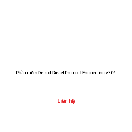
PHẦN MỀM TOYOTA TECHSTREAM HỖ TRỢ CÁC
THIẾT BỊ NÀO ?
Phần mềm Toyota Techstream hỗ trợ trên các thiết bị
chẩn đoán: Mongoose JLR, OTC, Xhorse M-VCI…
Phần mềm Detroit Diesel Drumroll Engineering v7.06
Liên hệ
Hình 2: Phần mềm Techstream hỗ trợ chẩn đoán thông
qua thiết bị
Toyota Mongooge JLR