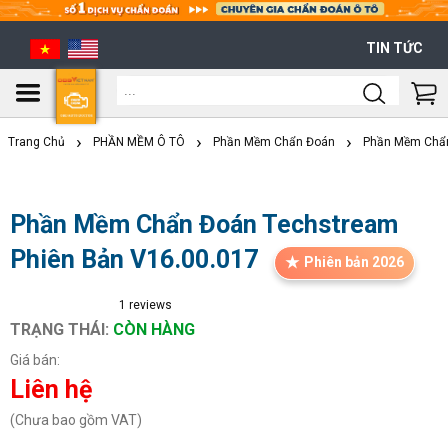
TIN TỨC
Shoppi
Cart
Trang Chủ
PHẦN MỀM Ô TÔ
Phần Mềm Chẩn Đoán
Phần Mềm Chẩn
Phần Mềm Chẩn Đoán Techstream
Phiên Bản V16.00.017
Phiên bản 2026
1
reviews
TRẠNG THÁI:
CÒN HÀNG
Giá bán:
Liên hệ
(Chưa bao gồm VAT)