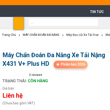
TIN TỨC
Shoppi
Cart
Trang Chủ
MÁY CHẨN ĐOÁN ĐA NĂNG
Máy Đọc Lỗi Xe Tải Fcar
Má
Máy Chẩn Đoán Đa Năng Xe Tải Nặng
X431 V+ Plus HD
Phiên bản 2026
0
reviews
TRẠNG THÁI:
CÒN HÀNG
Giá bán:
Liên hệ
(Chưa bao gồm VAT)