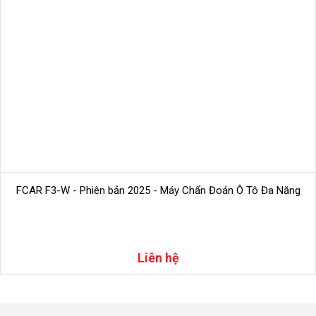
TÍNH NĂNG CHẨN ĐOÁN CHUYÊN SÂU
Đọc lỗi, xoá lỗi tất cả hệ thống trên xe.
Kiểm tra hệ thống điều khiển điện tử hộp ABS+.
Tự động nhận diện số VIN – đặc biệt tiện lợi với xe Trung
Quốc, xe nhập khẩu.
Tương thích giao thức DoiP, CanFD, 24V Can – đảm bảo kết
nối nhanh, ổn định, kể cả xe mới.
ECU Flashing Online – nạp lại phần mềm hộp ECU, update
phần mềm, mở rộng dịch vụ sửa chữa.
Bảo dưỡng, reset, kích hoạt cơ cấu chấp hành: reset dầu,
reset điện ắc quy, học lại bướm ga, tái lập vị trí van EGR, DPF
regen, xả gió ABS…
Đọc dữ liệu động – quan sát dữ liệu theo thời gian thực để
phân tích chính xác tình trạng xe.
FCAR F3-W - Phiên bản 2025 - Máy Chẩn Đoán Ô Tô Đa Năng
Liên hệ