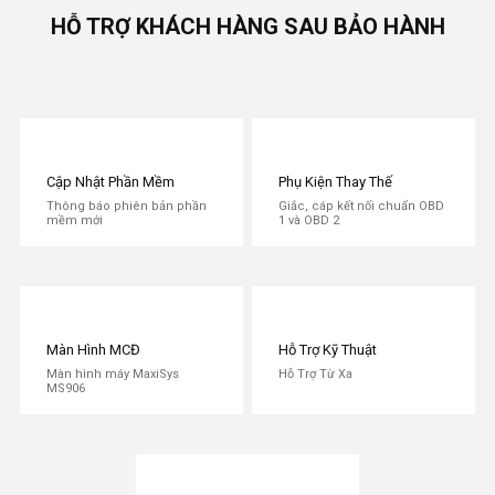
HỖ TRỢ KHÁCH HÀNG SAU BẢO HÀNH
Cập Nhật Phần Mềm
Phụ Kiện Thay Thế
Thông báo phiên bản phần
Giắc, cáp kết nối chuẩn OBD
mềm mới
1 và OBD 2
Màn Hình MCĐ
Hỗ Trợ Kỹ Thuật
Màn hình máy MaxiSys
Hỗ Trợ Từ Xa
MS906