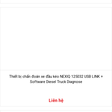
Thiết bị chẩn đoán xe đầu kéo NEXIQ 125032 USB LINK +
Software Diesel Truck Diagnose
Không chỉ giữ nguyên danh sách hỗ trợ từ đời trước (F7SD),
Liên hệ
F9SD còn bổ sung thêm nhiều dòng xe, giúp gara nâng cấp dịch
vụ, không bỏ sót khách hàng.