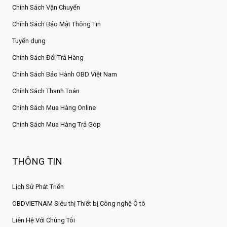
pin
Chính Sách Vận Chuyển
Chính Sách Bảo Mật Thông Tin
Tuyển dụng
Chính Sách Đổi Trả Hàng
Chính Sách Bảo Hành OBD Việt Nam
Chính Sách Thanh Toán
Chính Sách Mua Hàng Online
Chính Sách Mua Hàng Trả Góp
THÔNG TIN
F9SD không chỉ chạy nhanh, mượt mà mà còn có khả năng mở
Lịch Sử Phát Triển
rộng dung lượng, đảm bảo đáp ứng nhu cầu xử lý dữ liệu lớn khi
gara làm nhiều xe cùng lúc.
OBDVIETNAM Siêu thị Thiết bị Công nghệ Ô tô
Liên Hệ Với Chúng Tôi
BỘ PHỤ KIỆN ĐI KÈM FCAR F9S