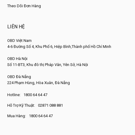
Khi mua máy, khách hàng nhận được
bộ phụ kiện đầy đủ
, bao
Theo Dõi Đơn Hàng
gồm:
SỐ
STT
PHỤ KIỆN
LƯỢNG
LIÊN HỆ
1
Thiết bị chính máy Fcar F9S
1
2
VCI FV500D
1
OBD Việt Nam
4-6 Đường Số 4, Khu Phố 6, Hiệp Bình,Thành phố Hồ Chí Minh
3
Cáp kết nối Diesel-6
1
4
Cáp kết nối DIESEL-9
1
OBD Hà Nội
Số 11-BT3, Khu đô thị Pháp Vân, Yên Sở, Hà Nội
5
Cáp kết nối OBDII-16
1
6
Cáp kết nối Benz-14
1
OBD Đà Nẵng
224 Phạm Hùng, Hòa Xuân, Đà Nẵng
7
Cáp kết nối FV200/300/500
1
8
Cáp kết nối VOLVO-8
1
Hotline:
1800 64 64 47
9
Cáp kết nối KOMATSU - 12
1
Hỗ Trợ Kỹ Thuật:
02871 088 881
10
Cáp kết nối ISUZU-3
1
Mua Hàng:
1800 64 64 47
11
Cáp kết nối IVECO-38
1
12
Cáp kết nối CAT-9
1