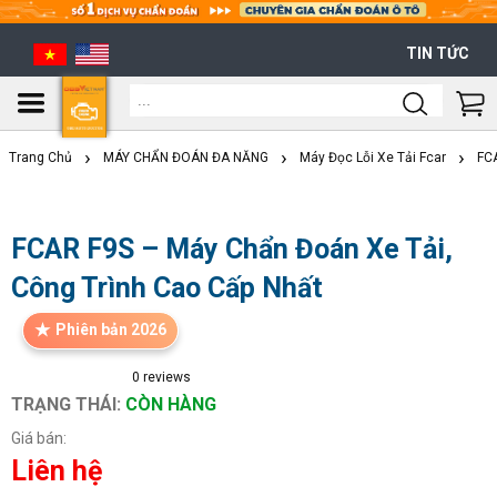
TIN TỨC
Shoppi
Cart
Trang Chủ
MÁY CHẨN ĐOÁN ĐA NĂNG
Máy Đọc Lỗi Xe Tải Fcar
FCA
FCAR F9S – Máy Chẩn Đoán Xe Tải,
Công Trình Cao Cấp Nhất
Phiên bản 2026
0
reviews
TRẠNG THÁI:
CÒN HÀNG
Giá bán:
Liên hệ