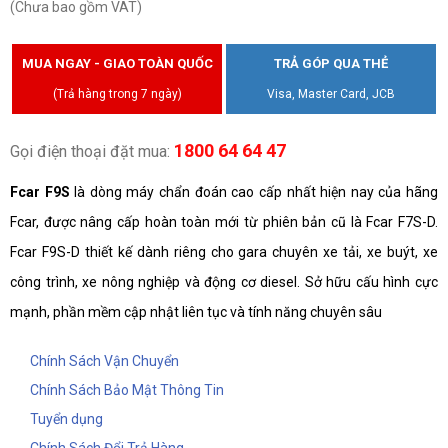
(Chưa bao gồm VAT)
MUA NGAY - GIAO TOÀN QUỐC
TRẢ GÓP QUA THẺ
(Trả hàng trong 7 ngày)
Visa, Master Card, JCB
1800 64 64 47
Gọi điện thoại đặt mua:
Fcar F9S
là dòng máy chẩn đoán cao cấp nhất hiện nay của hãng
Fcar, được nâng cấp hoàn toàn mới từ phiên bản cũ là Fcar F7S-D.
Fcar F9S-D thiết kế dành riêng cho gara chuyên xe tải, xe buýt, xe
công trình, xe nông nghiệp và động cơ diesel. Sở hữu cấu hình cực
mạnh, phần mềm cập nhật liên tục và tính năng chuyên sâu
Chính Sách Vận Chuyển
Chính Sách Bảo Mật Thông Tin
Tuyển dụng
Chính Sách Đổi Trả Hàng