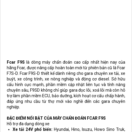
Fcar F9S
là dòng máy chẩn đoán cao cấp nhất hiện nay của
hãng Fcar, được nâng cấp hoàn toàn mới từ phiên bản cũ là Fcar
F7S-D. Fcar F9S-D thiết kế dành riêng cho gara chuyên xe tải, xe
buýt, xe công trình, xe nông nghiệp và động cơ diesel. Sở hữu
cấu hình cực mạnh, phần mềm cập nhật liên tục và tính năng
chuyên sâu, F9SD không chỉ giúp gara đọc lỗi, xoá lỗi mà còn hỗ
trợ làm phần mềm ECU, bảo dưỡng, kích hoạt cơ cấu chấp hành,
đáp ứng nhu cầu từ thợ mới vào nghề đến các gara chuyên
nghiệp.
ĐẶC ĐIỂM NỔI BẬT CỦA MÁY CHẨN ĐOÁN FCAR F9S
Hỗ trợ đa dạng dòng xe
Xe tải 24V phổ biến:
Hyundai, Hino, Isuzu, Howo Sino Truk,