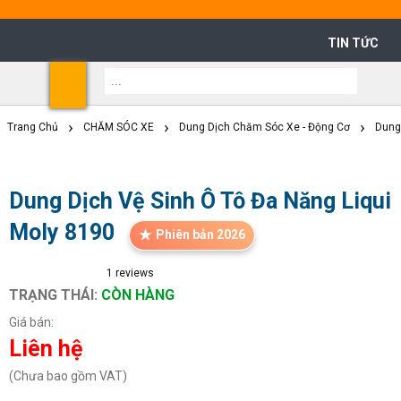
TIN TỨC
Shoppi
Cart
Trang Chủ
CHĂM SÓC XE
Dung Dịch Chăm Sóc Xe - Động Cơ
Dung
Dung Dịch Vệ Sinh Ô Tô Đa Năng Liqui
Moly 8190
Phiên bản 2026
1
reviews
TRẠNG THÁI:
CÒN HÀNG
Giá bán:
Liên hệ
(Chưa bao gồm VAT)