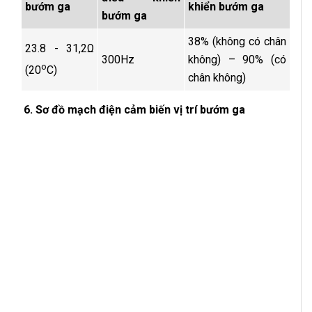
bướm ga
khiển bướm ga
bướm ga
38% (không có chân
23.8 - 31,2Ω
300Hz
không) – 90% (có
o
(20
C)
chân không)
6.
Sơ đồ mạch điện cảm biến vị trí bướm ga