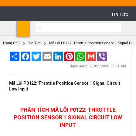
TIN TỨC
Shoppi
Cart
Trang Chủ
Tin Tức
Mã Lỗi P0122: Throttle Position Sensor 1 Signal Circ
Share
Facebook
Twitter
Email
LinkedIn
Pinterest
WhatsApp
Gmail
Viber
Ngày đăng: 30/07/2020 10:51 AM
Mã Lỗi P0122: Throttle Position Sensor 1 Signal Circuit
Low Input
PHÂN TÍCH MÃ LỖI P0122: THROTTLE
POSITION SENSOR 1 SIGNAL CIRCUIT LOW
INPUT