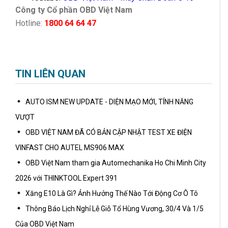
Công ty Cổ phần OBD Việt Nam
Hotline:
1800 64 64 47
TIN LIÊN QUAN
AUTO ISM NEW UPDATE - DIỆN MẠO MỚI, TÍNH NĂNG
VƯỢT
OBD VIỆT NAM ĐÃ CÓ BẢN CẬP NHẬT TEST XE ĐIỆN
VINFAST CHO AUTEL MS906 MAX
OBD Việt Nam tham gia Automechanika Ho Chi Minh City
2026 với THINKTOOL Expert 391
Xăng E10 Là Gì? Ảnh Hưởng Thế Nào Tới Động Cơ Ô Tô
Thông Báo Lịch Nghỉ Lễ Giỗ Tổ Hùng Vương, 30/4 Và 1/5
Của OBD Việt Nam