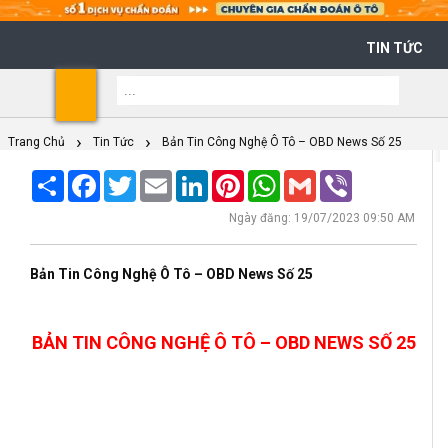
TIN TỨC
Shoppi
Cart
Trang Chủ
Tin Tức
Bản Tin Công Nghệ Ô Tô – OBD News Số 25
Share
Facebook
Twitter
Email
LinkedIn
Pinterest
WhatsApp
Gmail
Viber
Ngày đăng: 19/07/2023 09:50 AM
Bản Tin Công Nghệ Ô Tô – OBD News Số 25
BẢN TIN CÔNG NGHỆ Ô TÔ – OBD NEWS SỐ 2
5