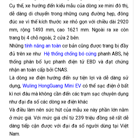
Cụ thể, xe hướng đến kiểu mẫu của dòng xe mini đô thị,
dễ dàng di chuyển trong những cung đường hẹp, đông
đúc xe vì thế kích thước xe nhỏ gọn với chiều dài 2920
mm, rộng 1493 mm, cao 1621 mm. Ngoài ra xe còn
trang bị 4 chỗ ngoài, 2 cửa 2 bên.
Những
tính năng an toàn
cơ bản cũng được trang bị đầy
đủ trên xe như
Hệ thống chống bó cứng
phanh ABS, hệ
thống phân bổ lực phanh điện tử EBD và đạt chứng
nhận an toàn cấp bởi CNAS.
Là dòng xe điện hướng đến sự tiện lợi và dễ dàng sử
dụng,
Wuling HongGuang Mini EV
có thể sạc điện ở bất
kì nơi đâu mà không cần đến các trạm sạc chuyên dụng
như đại đa số các dòng xe điện khác
Và điều làm nên sức hút của mẫu xe này phần lớn nằm
ở mức giá. Với mức giá chỉ từ 239 triệu đồng sẽ rất dễ
dàng tiếp cận được với đại đa số người dùng tại Việt
Nam.