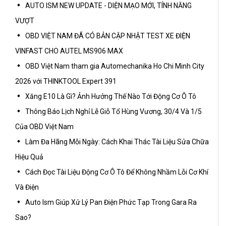
AUTO ISM NEW UPDATE - DIỆN MẠO MỚI, TÍNH NĂNG
VƯỢT
OBD VIỆT NAM ĐÃ CÓ BẢN CẬP NHẬT TEST XE ĐIỆN
VINFAST CHO AUTEL MS906 MAX
OBD Việt Nam tham gia Automechanika Ho Chi Minh City
2026 với THINKTOOL Expert 391
Xăng E10 Là Gì? Ảnh Hưởng Thế Nào Tới Động Cơ Ô Tô
Thông Báo Lịch Nghỉ Lễ Giỗ Tổ Hùng Vương, 30/4 Và 1/5
Của OBD Việt Nam
Làm Đa Hãng Mỗi Ngày: Cách Khai Thác Tài Liệu Sửa Chữa
Hiệu Quả
Cách Đọc Tài Liệu Động Cơ Ô Tô Để Không Nhầm Lỗi Cơ Khí
Và Điện
Auto Ism Giúp Xử Lý Pan Điện Phức Tạp Trong Gara Ra
Sao?