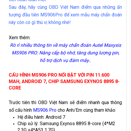
Sau đây, hãy cùng OBD Việt Nam điểm qua những ấn
tượng đầu tiên MS906Pro để xem mẫu máy chẩn đoán
này còn có gì thú vị không nhé!
Xem thêm:
Rò rỉ nhiều thông tin về máy chẩn đoán Autel Maxysis
MS906 PRO: Nâng cấp bộ nhớ, tăng dung lượng pin,
hỗ trợ dịch vụ đám mây..
CẤU HÌNH MS906 PRO NỔI BẬT VỚI PIN 11.600
MAH, ANDROID 7, CHIP SAMSUNG EXYNOS 8895 8-
CORE
Trước tiên thì OBD Việt Nam sẽ điểm nhanh qua thông
số cấu hình
MS906 Pro
cho Anh/Em cùng tham khảo:
Hệ điều hành: Android 7
Chip xử lý: Samsung Exynos 8895 8-core (4*M2
2.3G +4*A53 1.7G)