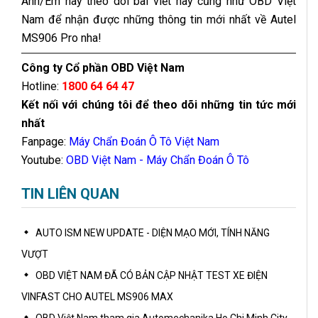
Anh/Em hãy theo dõi bài viết này cũng như OBD Việt
Nam để nhận được những thông tin mới nhất về Autel
MS906 Pro nha!
Công ty Cổ phần OBD Việt Nam
Hotline:
1800 64 64 47
Kết nối với chúng tôi để theo dõi những tin tức mới
nhất
Fanpage:
Máy Chẩn Đoán Ô Tô Việt Nam
Youtube:
OBD Việt Nam - Máy Chẩn Đoán Ô Tô
TIN LIÊN QUAN
AUTO ISM NEW UPDATE - DIỆN MẠO MỚI, TÍNH NĂNG
VƯỢT
OBD VIỆT NAM ĐÃ CÓ BẢN CẬP NHẬT TEST XE ĐIỆN
VINFAST CHO AUTEL MS906 MAX
OBD Việt Nam tham gia Automechanika Ho Chi Minh City