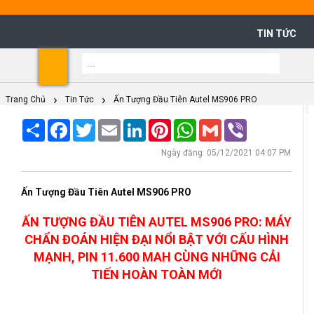
TIN TỨC
Shoppi
Cart
Trang Chủ
Tin Tức
Ấn Tượng Đầu Tiên Autel MS906 PRO
Share
Facebook
Twitter
Email
LinkedIn
Pinterest
WhatsApp
Gmail
Viber
Ngày đăng: 05/12/2021 04:07 PM
Ấn Tượng Đầu Tiên Autel MS906 PRO
ẤN TƯỢNG ĐẦU TIÊN AUTEL MS906 PRO: MÁY
CHẨN ĐOÁN HIỆN ĐẠI NỔI BẬT VỚI CẤU HÌNH
MẠNH, PIN 11.600 MAH CÙNG NHỮNG CẢI
TIẾN HOÀN TOÀN MỚI