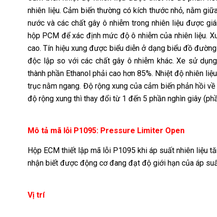
nhiên liệu. Cảm biến thường có kích thước nhỏ, nằm giữa
nước và các chất gây ô nhiễm trong nhiên liệu được giám
hộp PCM để xác định mức độ ô nhiễm của nhiên liệu. Xu
cao. Tín hiệu xung được biểu diễn ở dạng biểu đồ đường
độc lập so với các chất gây ô nhiễm khác. Xe sử dụng 
thành phần Ethanol phải cao hơn 85%. Nhiệt độ nhiên liệ
trục nằm ngang. Độ rộng xung của cảm biến phản hồi về c
độ rộng xung thì thay đổi từ 1 đến 5 phần nghìn giây (ph
Mô tả mã lỗi P1095: Pressure Limiter Open
Hộp ECM thiết lập mã lỗi P1095 khi áp suất nhiên liệu 
nhận biết được động cơ đang đạt độ giới hạn của áp suất
Vị trí