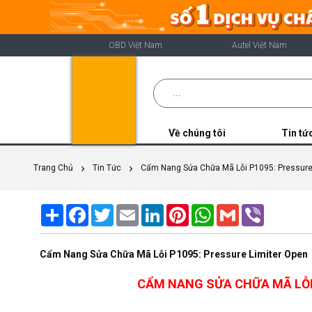
OBD Việt Nam
Autel Việt Nam
Về chúng tôi
Tin tứ
Trang Chủ
Tin Tức
Cẩm Nang Sửa Chữa Mã Lỗi P1095: Pressure
Share
Facebook
Twitter
Email
LinkedIn
Pinterest
WhatsApp
Gmail
Viber
Cẩm Nang Sửa Chữa Mã Lỗi P1095: Pressure Limiter Open
CẨM NANG SỬA CHỮA MÃ LỖI 