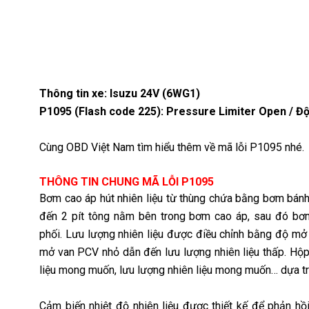
Thông tin xe: Isuzu 24V (6WG1)
P1095 (Flash code 225): Pressure Limiter Open / Độ 
Cùng OBD Việt Nam tìm hiểu thêm về mã lỗi P1095 nhé.
THÔNG TIN CHUNG MÃ LỖI P1095
Bơm cao áp hút nhiên liệu từ thùng chứa bằng bơm bánh
đến 2 pít tông nằm bên trong bơm cao áp, sau đó bơm
phối.
Lưu lượng nhiên liệu được điều chỉnh bằng độ mở c
mở van PCV nhỏ dẫn đến lưu lượng nhiên liệu thấp. Hộp
liệu mong muốn, lưu lượng nhiên liệu mong muốn… dựa tr
Cảm biến nhiệt độ nhiên liệu được thiết kế để phản hồ