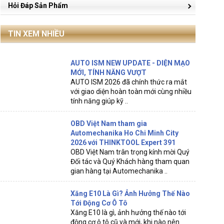
Hỏi Đáp Sản Phẩm
TIN XEM NHIỀU
AUTO ISM NEW UPDATE - DIỆN MẠO
MỚI, TÍNH NĂNG VƯỢT
AUTO ISM 2026 đã chính thức ra mắt
với giao diện hoàn toàn mới cùng nhiều
tính năng giúp kỹ ..
OBD Việt Nam tham gia
Automechanika Ho Chi Minh City
2026 với THINKTOOL Expert 391
OBD Việt Nam trân trọng kính mời Quý
Đối tác và Quý Khách hàng tham quan
gian hàng tại Automechanika ..
Xăng E10 Là Gì? Ảnh Hưởng Thế Nào
Tới Động Cơ Ô Tô
Xăng E10 là gì, ảnh hưởng thế nào tới
động cơ ô tô cũ và mới, khi nào nên