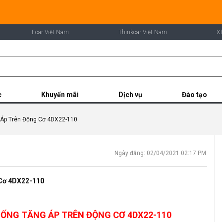
Fcar Việt Nam
Thinkcar Việt Nam
X
c
Khuyến mãi
Dịch vụ
Đào tạo
g Áp Trên Động Cơ 4DX22-110
Ngày đăng: 02/04/2021 02:17 PM
 Cơ 4DX22-110
HỐNG TĂNG ÁP TRÊN ĐỘNG CƠ 4DX22-110