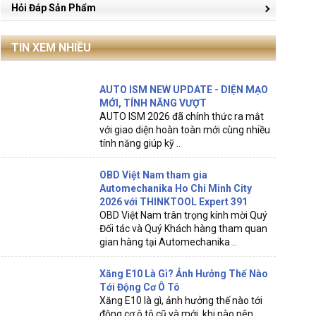
Hỏi Đáp Sản Phẩm
TIN XEM NHIỀU
AUTO ISM NEW UPDATE - DIỆN MẠO
MỚI, TÍNH NĂNG VƯỢT
AUTO ISM 2026 đã chính thức ra mắt
với giao diện hoàn toàn mới cùng nhiều
tính năng giúp kỹ ..
OBD Việt Nam tham gia
Automechanika Ho Chi Minh City
2026 với THINKTOOL Expert 391
OBD Việt Nam trân trọng kính mời Quý
Đối tác và Quý Khách hàng tham quan
gian hàng tại Automechanika ..
Xăng E10 Là Gì? Ảnh Hưởng Thế Nào
Tới Động Cơ Ô Tô
Xăng E10 là gì, ảnh hưởng thế nào tới
động cơ ô tô cũ và mới, khi nào nên