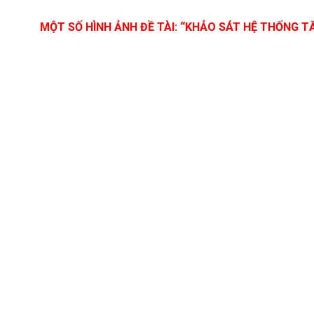
MỘT SỐ HÌNH ẢNH ĐỀ TÀI: “KHẢO SÁT HỆ THỐNG T