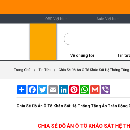
OBD Việt Nam
Autel Việt Nam
Về chúng tôi
Tin tứ
Trang Chủ
Tin Tức
Chia Sẻ Đồ Án Ô Tô Khảo Sát Hệ Thống Tăn
Share
Facebook
Twitter
Email
LinkedIn
Pinterest
WhatsApp
Gmail
Viber
Chia Sẻ Đồ Án Ô Tô Khảo Sát Hệ Thống Tăng Áp Trên Động
CHIA SẺ ĐỒ ÁN Ô TÔ KHẢO SÁT HỆ T