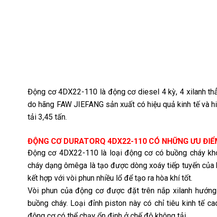
Động cơ 4DX22-110 là động cơ diesel 4 kỳ, 4 xilanh thẳ
do hãng FAW JIEFANG sản xuất có hiệu quả kinh tế và 
tải 3,45 tấn.
ĐỘNG CƠ DURATORQ 4DX22-110 CÓ NHỮNG ƯU ĐIỂ
Động cơ 4DX22-110 là loại động cơ có buồng cháy kh
cháy dạng ômêga là tạo được dòng xoáy tiếp tuyến của k
kết hợp với vòi phun nhiều lổ để tạo ra hòa khí tốt.
Vòi phun của động cơ được đặt trên nắp xilanh hướng v
buồng cháy. Loại đỉnh piston này có chỉ tiêu kinh tế c
động cơ có thể chạy ổn định ở chế độ không tải.