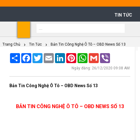
TIN TỨC
Shoppi
Cart
Trang Chủ
Tin Tức
Bản Tin Công Nghệ Ô Tô – OBD News Số 13
Share
Facebook
Twitter
Email
LinkedIn
Pinterest
WhatsApp
Gmail
Viber
Ngày đăng: 26/12/2020 09:08 AM
Bản Tin Công Nghệ Ô Tô – OBD News Số 13
BẢN TIN CÔNG NGHỆ Ô TÔ – OBD NEWS SỐ 13