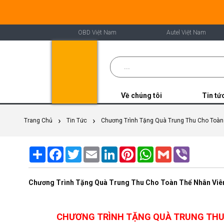
OBD Việt Nam
Autel Việt Nam
Về chúng tôi
Tin tứ
Trang Chủ
Tin Tức
Chương Trình Tặng Quà Trung Thu Cho Toàn
Share
Facebook
Twitter
Email
LinkedIn
Pinterest
WhatsApp
Gmail
Viber
Chương Trình Tặng Quà Trung Thu Cho Toàn Thể Nhân Viê
CHƯƠNG TRÌNH TẶNG QUÀ TRUNG THU 