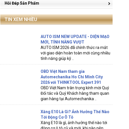
Hỏi Đáp Sản Phẩm
TIN XEM NHIỀU
AUTO ISM NEW UPDATE - DIỆN MẠO
MỚI, TÍNH NĂNG VƯỢT
AUTO ISM 2026 đã chính thức ra mắt
với giao diện hoàn toàn mới cùng nhiều
tính năng giúp kỹ ..
OBD Việt Nam tham gia
Automechanika Ho Chi Minh City
2026 với THINKTOOL Expert 391
OBD Việt Nam trân trọng kính mời Quý
Đối tác và Quý Khách hàng tham quan
gian hàng tại Automechanika ..
Xăng E10 Là Gì? Ảnh Hưởng Thế Nào
Tới Động Cơ Ô Tô
Xăng E10 là gì, ảnh hưởng thế nào tới
động cơ ô tô cũ và mới, khi nào nên