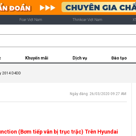
Fcar Việt Nam
Thinkcar Việt Nam
X
c
Khuyến mãi
Dịch vụ
Đào tạo
ty 2014 D4DD
Ngày đăng: 26/03/2020 09:27 AM
ction (Bơm tiếp vân bị trục trặc) Trên Hyundai