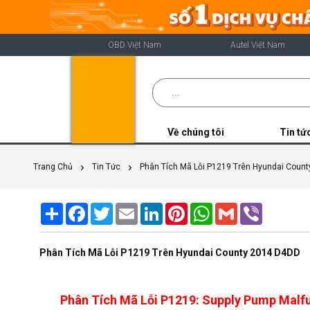
OBD Việt Nam
Autel Việt Nam
Về chúng tôi
Tin tứ
Trang Chủ
Tin Tức
Phân Tích Mã Lỗi P1219 Trên Hyundai Coun
Share
Facebook
Twitter
Email
LinkedIn
Pinterest
WhatsApp
Gmail
Viber
Phân Tích Mã Lỗi P1219 Trên Hyundai County 2014 D4DD
Phân Tích Mã Lỗi P1219: Supply Pump Malfun