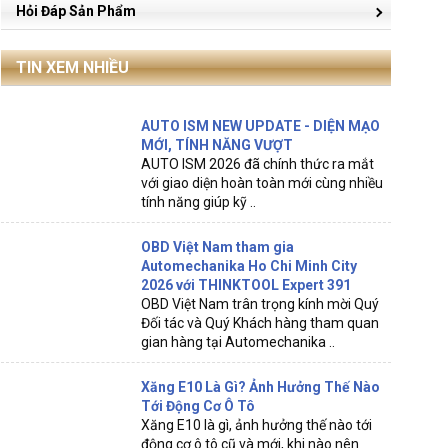
Hỏi Đáp Sản Phẩm
TIN XEM NHIỀU
AUTO ISM NEW UPDATE - DIỆN MẠO
MỚI, TÍNH NĂNG VƯỢT
AUTO ISM 2026 đã chính thức ra mắt
với giao diện hoàn toàn mới cùng nhiều
tính năng giúp kỹ ..
OBD Việt Nam tham gia
Automechanika Ho Chi Minh City
2026 với THINKTOOL Expert 391
OBD Việt Nam trân trọng kính mời Quý
Đối tác và Quý Khách hàng tham quan
gian hàng tại Automechanika ..
Xăng E10 Là Gì? Ảnh Hưởng Thế Nào
Tới Động Cơ Ô Tô
Xăng E10 là gì, ảnh hưởng thế nào tới
động cơ ô tô cũ và mới, khi nào nên