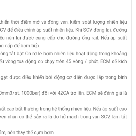
hiển thời điểm mở và đóng van, kiểm soát lượng nhiên liệu
V để điều chỉnh áp suất nhiên liệu. Khi SCV đóng lại, đường
liệu nén lại được cung cấp cho đường ống rail. Nếu áp suất
ng cấp để bơm tiếp.
ông tắt bật On rờ le bơm nhiên liệu hoạt động trong khoảng
 Nếu vòng tua động cơ chạy trên 45 vòng / phút, ECM sẽ kích
 gạt được điều khiển bởi động cơ điện được lắp trong bình
mm3/st, 1000bar) đối với 42CA trở lên, ECM sẽ đánh giá là
ất cao bất thường trong hệ thống nhiên liệu. Nếu áp suất cao
yên nhân có thể sảy ra là do hở mạch trong van SCV, làm tắt
iảm, nên thay thế cụm bơm.