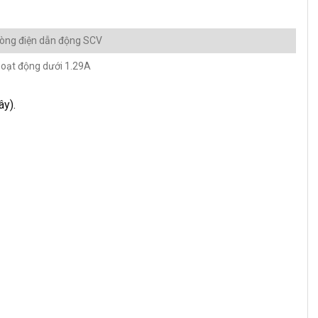
òng điện dẫn động SCV
hoạt động dưới 1.29A
ây).