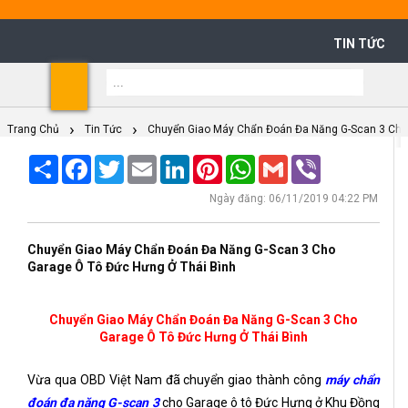
TIN TỨC
Shoppi
Cart
Trang Chủ
Tin Tức
Chuyển Giao Máy Chẩn Đoán Đa Năng G-Scan 3 Cho 
Share
Facebook
Twitter
Email
LinkedIn
Pinterest
WhatsApp
Gmail
Viber
Ngày đăng: 06/11/2019 04:22 PM
Chuyển Giao Máy Chẩn Đoán Đa Năng G-Scan 3 Cho
Garage Ô Tô Đức Hưng Ở Thái Bình
Chuyển Giao Máy Chẩn Đoán Đa Năng G-Scan 3 Cho
Garage Ô Tô Đức Hưng Ở Thái Bình
Vừa qua OBD Việt Nam đã chuyển giao thành công
máy chẩn
đoán đa năng G-scan 3
cho Garage ô tô Đức Hưng ở Khu Đồng