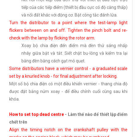
tiếp của các tiếp điểm (thiết bị đầu cực có độ căng thấp)
và nối đất khác với động cơ. Bật công tắc đánh lửa.
Turn the distributor to a point where the test-lamp light
flickers between on and off. Tighten the pinch bolt and re-
check with the lamp by flicking the rotor arm.
Xoay bộ chia điện đến điểm mà đèn thử sáng nhấp
nháy giữa bật và tắt. Siết chặt bu-lông và kiểm tra lại
bằng đèn bằng cách gạt mỏ quẹt.
Some distributors have a vernier control - a graduated scale
set by a knurled knob - for final adjustment after locking.
Một số bộ chia điện có một điều khiển vernier - thang chia độ
được đặt bằng núm xoay - để điều chỉnh cuối cùng sau khi
khóa.
How to set top dead centre
-
Làm thế nào để thiết lập điểm
chết trên
Align the timing notch on the crankshaft pulley with the