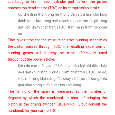
sparkplug to fire in each cylinder just before the piston
reaches top dead centre (TDC) on its compression stroke.
Cơ chế định thời trong hệ thống đánh lửa làm cho bugi
đánh ra tia lửa trong mỗi xi lanh ngay trước khi pít-tông
đạt đến điểm chết trên (TDC) trên hành trình nén của
nó.
That gives time for the mixture to start burning steadily as
the piston passes through TDC. The resulting expansion of
burning gases will thereby be most effectively used
throughout the power stroke.
Điều đó cho thời gian để hỗn hợp hòa khí bắt đầu cháy
đều đặn khi piston đi qua ( điểm chết trên ) TDC. Do đó,
việc mở rộng khả năng đốt cháy sẽ được sử dụng hiệu
quả nhất trong suốt quá trình sinh công.
The timing of the spark is measured as the number of
degrees by which the crankshaft is short of bringing the
piston in the timing cylinder (usually No. 1, but consult the
handbook for your car) to TDC.