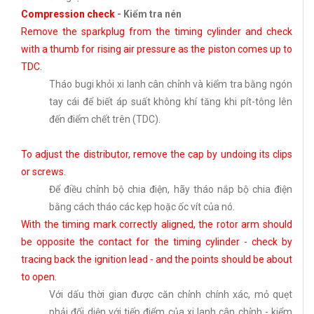
Compression check
-
Kiểm tra nén
Remove the sparkplug from the timing cylinder and check
with a thumb for rising air pressure as the piston comes up to
TDC.
Tháo bugi khỏi xi lanh cân chỉnh và kiểm tra bằng ngón
tay cái để biết áp suất không khí tăng khi pít-tông lên
đến điểm chết trên (TDC).
To adjust the distributor, remove the cap by undoing its clips
or screws.
Để điều chỉnh bộ chia điện, hãy tháo nắp bộ chia điện
bằng cách tháo các kẹp hoặc ốc vít của nó.
With the timing mark correctly aligned, the rotor arm should
be opposite the contact for the timing cylinder - check by
tracing back the ignition lead - and the points should be about
to open.
Với dấu thời gian được căn chỉnh chính xác, mỏ quẹt
phải đối diện với tiếp điểm của xi lanh cân chỉnh - kiểm