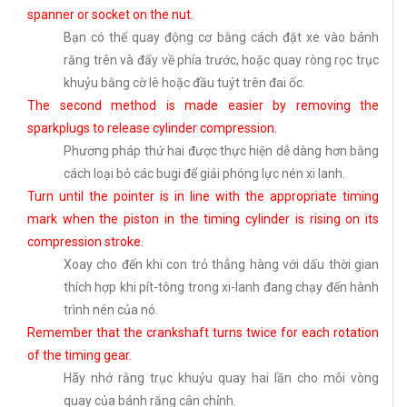
spanner or socket on the nut.
Bạn có thể quay động cơ bằng cách đặt xe vào bánh
răng trên và đẩy về phía trước, hoặc quay ròng rọc trục
khuỷu bằng cờ lê hoặc đầu tuýt trên đai ốc.
The second method is made easier by removing the
sparkplugs to release cylinder compression.
Phương pháp thứ hai được thực hiện dễ dàng hơn bằng
cách loại bỏ các bugi để giải phóng lực nén xi lanh.
Turn until the pointer is in line with the appropriate timing
mark when the piston in the timing cylinder is rising on its
compression stroke.
Xoay cho đến khi con trỏ thẳng hàng với dấu thời gian
thích hợp khi pít-tông trong xi-lanh đang chạy đến hành
trình nén của nó.
Remember that the crankshaft turns twice for each rotation
of the timing gear.
Hãy nhớ rằng trục khuỷu quay hai lần cho mỗi vòng
quay của bánh răng cân chỉnh.