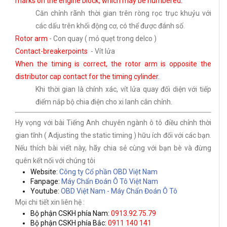
marks on the engine block, which may be numbered.
Căn chỉnh rãnh thời gian trên ròng rọc trục khuỷu với
các dấu trên khối động cơ, có thể được đánh số.
Rotor arm
-
Con quay ( mỏ quẹt trong delco )
Contact-breakerpoints
-
Vít lửa
When the timing is correct, the rotor arm is opposite the
distributor cap contact for the timing cylinder.
Khi thời gian là chính xác, vít lửa quay đối diện với tiếp
điểm nắp bộ chia điện cho xi lanh cân chỉnh.
Hy vọng với bài Tiếng Anh chuyên ngành ô tô điều chỉnh thời
gian tĩnh (
Adjusting the static timing
)
hữu ích đối với các bạn.
Nếu thích bài viết này, hãy chia sẻ cùng với bạn bè và đừng
quên kết nối với chúng tôi
Website:
Công ty Cổ phần OBD Việt Nam
Fanpage:
Máy Chẩn Đoán Ô Tô Việt Nam
Youtube:
OBD Việt Nam - Máy Chẩn Đoán Ô Tô
Mọi chi tiết xin liên hệ :
Bộ phận CSKH phía Nam:
0913.92.75.79
Bộ phận CSKH phía Bắc:
0911 140 141