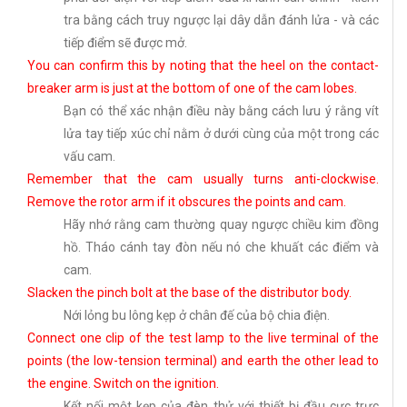
tra bằng cách truy ngược lại dây dẫn đánh lửa - và các
tiếp điểm sẽ được mở.
You can confirm this by noting that the heel on the contact-
breaker arm is just at the bottom of one of the cam lobes.
Bạn có thể xác nhận điều này bằng cách lưu ý rằng vít
lửa tay tiếp xúc chỉ nằm ở dưới cùng của một trong các
vấu cam.
Remember that the cam usually turns anti-clockwise.
Remove the rotor arm if it obscures the points and cam.
Hãy nhớ rằng cam thường quay ngược chiều kim đồng
hồ. Tháo cánh tay đòn nếu nó che khuất các điểm và
cam.
Slacken the pinch bolt at the base of the distributor body.
Nới lỏng bu lông kẹp ở chân đế của bộ chia điện.
Connect one clip of the test lamp to the live terminal of the
points (the low-tension terminal) and earth the other lead to
the engine. Switch on the ignition.
Kết nối một kẹp của đèn thử với thiết bị đầu cực trực