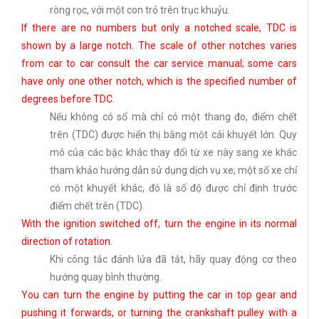
ròng rọc, với một con trỏ trên trục khuỷu.
If there are no numbers but only a notched scale, TDC is
shown by a large notch. The scale of other notches varies
from car to car consult the car service manual; some cars
have only one other notch, which is the specified number of
degrees before TDC.
Nếu không có số mà chỉ có một thang đo, điểm chết
trên (TDC) được hiển thị bằng một cái khuyết lớn. Quy
mô của các bậc khác thay đổi từ xe này sang xe khác
tham khảo hướng dẫn sử dụng dịch vụ xe; một số xe chỉ
có một khuyết khác, đó là số độ được chỉ định trước
điểm chết trên (TDC).
With the ignition switched off, turn the engine in its normal
direction of rotation.
Khi công tắc đánh lửa đã tắt, hãy quay động cơ theo
hướng quay bình thường.
You can turn the engine by putting the car in top gear and
pushing it forwards, or turning the crankshaft pulley with a