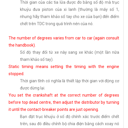
Thời gian của các tia lửa được đo bằng số độ mà trục
khuỷu đưa piston của xi lanh (thường là máy số 1,
nhưng hãy tham khảo sổ tay cho xe của bạn) đến điểm
chết trên TDC trong quá trình nén của nó.
The number of degrees varies from car to car (again consult
the handbook).
Số độ thay đổi từ xe này sang xe khác (một lần nữa
tham khảo sổ tay).
Static timing means setting the timing with the engine
stopped.
Thời gian tĩnh có nghĩa là thiết lập thời gian với động cơ
được dừng lại.
You set the crankshaft at the correct number of degrees
before top dead centre, then adjust the distributor by turning
it until the contact-breaker points are just opening.
Bạn đặt trục khuỷu ở số độ chính xác trước điểm chết
trên, sau đó điều chỉnh bộ chia điện bằng cách xoay nó