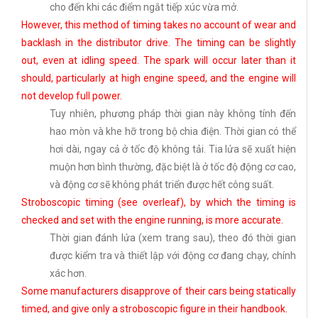
cho đến khi các điểm ngắt tiếp xúc vừa mở.
However, this method of timing takes no account of wear and
backlash in the distributor drive. The timing can be slightly
out, even at idling speed. The spark will occur later than it
should, particularly at high engine speed, and the engine will
not develop full power.
Tuy nhiên, phương pháp thời gian này không tính đến
hao mòn và khe hỡ trong bộ chia điện. Thời gian có thể
hơi dài, ngay cả ở tốc độ không tải. Tia lửa sẽ xuất hiện
muộn hơn bình thường, đặc biệt là ở tốc độ động cơ cao,
và động cơ sẽ không phát triển được hết công suất.
Stroboscopic timing (see overleaf), by which the timing is
checked and set with the engine running, is more accurate.
Thời gian đánh lửa (xem trang sau), theo đó thời gian
được kiểm tra và thiết lập với động cơ đang chạy, chính
xác hơn.
Some manufacturers disapprove of their cars being statically
timed, and give only a stroboscopic figure in their handbook.