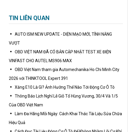
TIN LIÊN QUAN
AUTO ISM NEW UPDATE - DIỆN MẠO MỚI, TÍNH NĂNG
VƯỢT
OBD VIỆT NAM ĐÃ CÓ BẢN CẬP NHẬT TEST XE ĐIỆN
VINFAST CHO AUTEL MS906 MAX
OBD Việt Nam tham gia Automechanika Ho Chi Minh City
2026 với THINKTOOL Expert 391
Xăng E10 Là Gì? Ảnh Hưởng Thế Nào Tới Động Cơ Ô Tô
Thông Báo Lịch Nghỉ Lễ Giỗ Tổ Hùng Vương, 30/4 Và 1/5
Của OBD Việt Nam
Làm Đa Hãng Mỗi Ngày: Cách Khai Thác Tài Liệu Sửa Chữa
Hiệu Quả
Cách Đọc Tài Liệu Động Cơ Ô Tô Để Không Nhầm Lỗi Cơ Khí