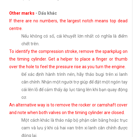
Other marks
-
Dấu khác
If there are no numbers, the largest notch means top dead
centre.
Nếu không có số, cái khuyết lớn nhất có nghĩa là điểm
chết trên.
To identify the compression stroke, remove the sparkplug on
the timing cylinder. Get a helper to place a finger or thumb
over the hole to feel the pressure rise as you turn the engine.
Để xác định hành trình nén, hãy tháo bugi trên xi lanh
cân chỉnh. Nhận một người trợ giúp để đặt một ngón tay
cái lên lỗ để cảm thấy áp lực tăng lên khi bạn quay động
cơ.
An alternative way is to remove the rocker or camshaft cover
and note when both valves on the timing cylinder are closed.
Một cách khác là tháo nắp bộ phận cân bằng hoặc trục
cam và lưu ý khi cả hai van trên xi lanh cân chỉnh được
đóng lại.