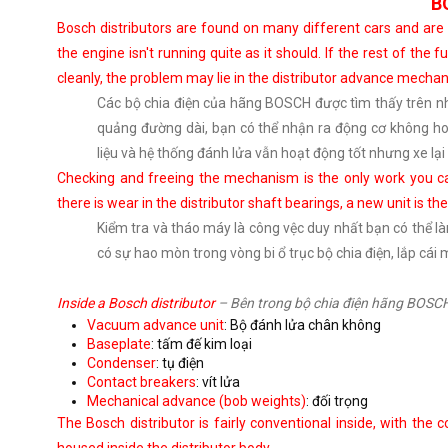
B
Bosch distributors are found on many different cars and are g
the engine isn't running quite as it should. If the rest of the 
cleanly, the problem may lie in the distributor advance mecha
Các bộ chia điện của hãng BOSCH được tìm thấy trên n
quảng đường dài, bạn có thể nhận ra động cơ không ho
liệu và hệ thống đánh lửa vẫn hoạt động tốt nhưng xe lại 
Checking and freeing the mechanism is the only work you can
there is wear in the distributor shaft bearings, a new unit is the
Kiểm tra và tháo máy là công vệc duy nhất bạn có thể l
có sự hao mòn trong vòng bi ổ trục bộ chia điện, lắp cái 
Inside a Bosch distributor
– Bên trong bộ chia điện hãng BOSC
Vacuum advance unit
: Bộ đánh lửa chân không
Baseplate
: tấm đế kim loại
Condenser
: tụ điện
Contact breakers
: vít lửa
Mechanical advance (bob weights)
: đối trọng
The Bosch distributor is fairly conventional inside, with t