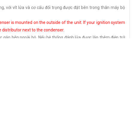
, với vít lửa và cơ cấu đối trọng được đặt bên trong thân máy bộ
enser is mounted on the outside of the unit. If your ignition system
e distributor next to the condenser.
ợc gắn bên ngoài bộ. Nếu hệ thống đánh lửa được lắp thêm điện trở
nted on a movable plate, which in turn sits on a fixed baseplate.
t tấm di động, lần lượt nằm trên một tấm đế cố định.
 the distributor and connects to a small post on the upper movable
h bộ chia điện và nối với một trụ nhỏ trên tấm di động phía trên
tion, many parts, such as the mechanical advance weight mechanism
ought as individual replacements.
m tra, nhiều bộ phận, chẳng hạn như cơ cấu đối trọng và các tấm đế,