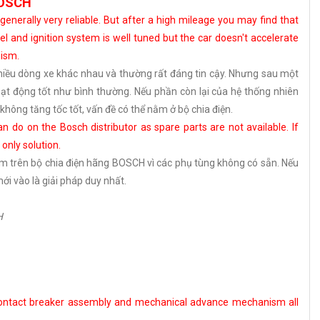
OSCH
enerally very reliable. But after a high mileage you may find that
fuel and ignition system is well tuned but the car doesn't accelerate
nism.
hiều dòng xe khác nhau và thường rất đáng tin cậy. Nhưng sau một
ạt động tốt như bình thường. Nếu phần còn lại của hệ thống nhiên
không tăng tốc tốt, vấn đề có thể nằm ở bộ chia điện.
 do on the Bosch distributor as spare parts are not available. If
 only solution.
àm trên bộ chia điện hãng BOSCH vì các phụ tùng không có sẵn. Nếu
mới vào là giải pháp duy nhất.
H
he contact breaker assembly and mechanical advance mechanism all