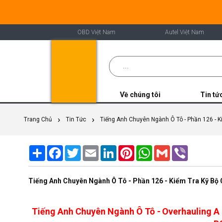
OBD Việt Nam
Autel Việt Nam
Về chúng tôi
Tin tứ
Trang Chủ
Tin Tức
Tiếng Anh Chuyên Ngành Ô Tô - Phần 126 - 
Share
Facebook
Twitter
Email
LinkedIn
Pinterest
WhatsApp
Gmail
Viber
Tiếng Anh Chuyên Ngành Ô Tô - Phần 126 - Kiểm Tra Kỹ Bộ
Tiếng Anh Chuyên Ngành Ô Tô -
Overhauling A 