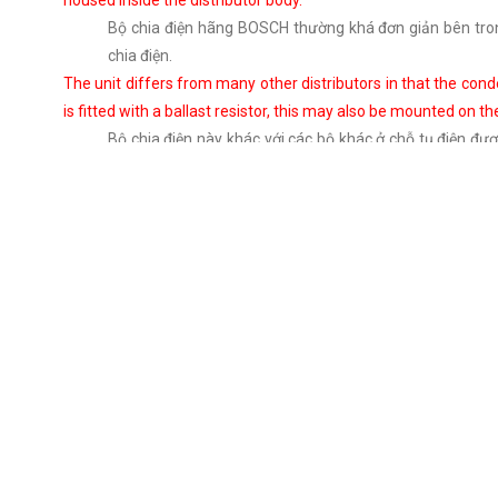
housed inside the distributor body.
Bộ chia điện hãng BOSCH thường khá đơn giản bên trong
chia điện.
The unit differs from many other distributors in that the cond
is fitted with a ballast resistor, this may also be mounted on th
Bộ chia điện này khác với các bộ khác ở chỗ tụ điện đư
phụ, nó có lẽ được gắn trên bộ chia điện cạnh tụ điện.
The design is conventional with the contact breaker points mou
Việc lắp ráp thì dễ dàng với các vít lửa được gắn trên mộ
The vacuum advance unit is attached by screws to the side of
plate by a link rod and circlip.
Bộ đánh lửa chân không được gắn bằng ốc vít ở bên cạn
bằng một thanh liên kết và vòng chặn.
Replacing parts
- Thay thế các bộ phận
While it is possible to dismantle the Bosch unit for inspec
(also called the bob weights) and the baseplates, cannot be b
Trong khi cần thiết để tháo rời bộ phận của Bosch để kiể
không thể được mua dưới dạng thay thế riêng lẻ.