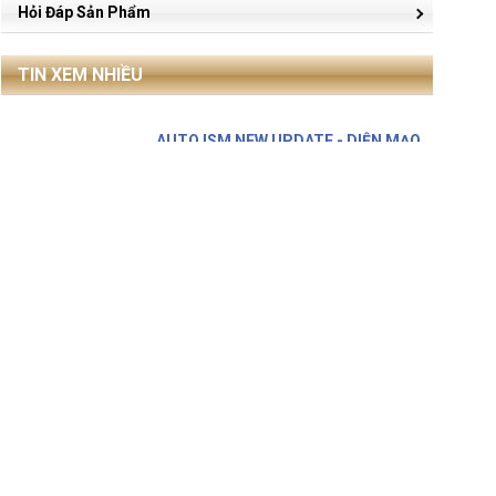
Hỏi Đáp Sản Phẩm
TIN XEM NHIỀU
AUTO ISM NEW UPDATE - DIỆN MẠO
MỚI, TÍNH NĂNG VƯỢT
AUTO ISM 2026 đã chính thức ra mắt
với giao diện hoàn toàn mới cùng nhiều
tính năng giúp kỹ ..
OBD Việt Nam tham gia
Automechanika Ho Chi Minh City
2026 với THINKTOOL Expert 391
OBD Việt Nam trân trọng kính mời Quý
Đối tác và Quý Khách hàng tham quan
gian hàng tại Automechanika ..
Xăng E10 Là Gì? Ảnh Hưởng Thế Nào
Tới Động Cơ Ô Tô
Xăng E10 là gì, ảnh hưởng thế nào tới
động cơ ô tô cũ và mới, khi nào nên