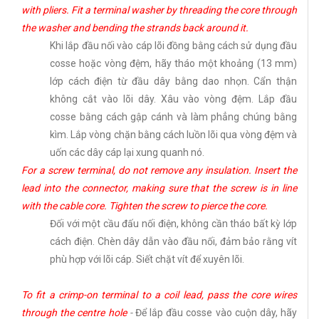
with pliers. Fit a terminal washer by threading the core through
the washer and bending the strands back around it.
Khi lắp đầu nối vào cáp lõi đồng bằng cách sử dụng đầu
cosse hoặc vòng đệm, hãy tháo một khoảng (13 mm)
lớp cách điện từ đầu dây bằng dao nhọn. Cẩn thận
không cắt vào lõi dây. Xâu vào vòng đệm. Lắp đầu
cosse bằng cách gập cánh và làm phẳng chúng bằng
kìm. Lắp vòng chặn bằng cách luồn lõi qua vòng đệm và
uốn các dây cáp lại xung quanh nó.
For a screw terminal, do not remove any insulation. Insert the
lead into the connector, making sure that the screw is in line
with the cable core. Tighten the screw to pierce the core.
Đối với một cầu đấu nối điện, không cần tháo bất kỳ lớp
cách điện. Chèn dây dẫn vào đầu nối, đảm bảo rằng vít
phù hợp với lõi cáp. Siết chặt vít để xuyên lõi.
To fit a crimp-on terminal to a coil lead, pass the core wires
through the centre hole
-
Để lắp đầu cosse vào cuộn dây, hãy