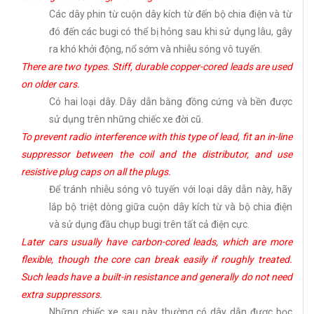
Các dây phin từ cuộn dây kích từ đến bộ chia điện và từ
đó đến các bugi có thể bị hỏng sau khi sử dụng lâu, gây
ra khó khởi động, nổ sớm và nhiễu sóng vô tuyến.
There are two types. Stiff, durable copper-cored leads are used
on older cars.
Có hai loại dây. Dây dẫn bằng đồng cứng và bền được
sử dụng trên những chiếc xe đời cũ.
To prevent radio interference with this type of lead, fit an in-line
suppressor between the coil and the distributor, and use
resistive plug caps on all the plugs.
Để tránh nhiễu sóng vô tuyến với loại dây dẫn này, hãy
lắp bộ triệt dòng giữa cuộn dây kích từ và bộ chia điện
và sử dụng đầu chụp bugi trên tất cả điện cực.
Later cars usually have carbon-cored leads, which are more
flexible, though the core can break easily if roughly treated.
Such leads have a built-in resistance and generally do not need
extra suppressors.
Những chiếc xe sau này thường có dây dẫn được bọc