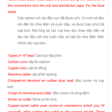
the connectors into the coil and distributor caps. Fix the dust
seals.
Cáp carbon có các đầu cực đã được uốn. Có một số đầu
nối đến bộ chia điện và cuộn dây, và được bao phủ bởi
cup ben. Nới lỏng lại các cup ben dọc theo dây dẫn và
lắp các đầu nối vào cuộn dây và nắp bộ chia điện. Điều
chỉnh các cup ben.
Types of HT lead:
Các loại dây phin
Carbon core
:
cáp lõi cacbon
Copper core
:
cáp lõi đồng
Reactive cable
:
cáp phản quang
Crimped-on terminal an rubber dust seal
:
đầu cosse và cup
ben
Crimp-on terminal and collar
: đầu cosse và vòng đệm
Screw-on collar
:
khóa cổ áo trục
Copper-cored cable uses screw-on connectors which you fit
yourself after cutting the cable to the correct length. There