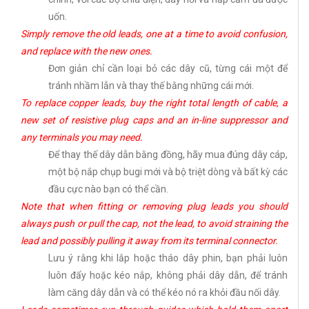
uốn.
Simply remove the old leads, one at a time to avoid confusion,
and replace with the new ones.
Đơn giản chỉ cần loại bỏ các dây cũ, từng cái một để
tránh nhầm lẫn và thay thế bằng những cái mới.
To replace copper leads, buy the right total length of cable, a
new set of resistive plug caps and an in-line suppressor and
any terminals you may need.
Để thay thế dây dẫn bằng đồng, hãy mua đúng dây cáp,
một bộ nắp chụp bugi mới và bộ triệt dòng và bất kỳ các
đầu cực nào bạn có thể cần.
Note that when fitting or removing plug leads you should
always push or pull the cap, not the lead, to avoid straining the
lead and possibly pulling it away from its terminal connector.
Lưu ý rằng khi lắp hoặc tháo dây phin, bạn phải luôn
luôn đẩy hoặc kéo nắp, không phải dây dẫn, để tránh
làm căng dây dẫn và có thể kéo nó ra khỏi đầu nối dây.