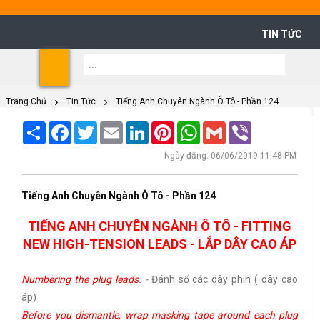
TIN TỨC
Shoppi
Cart
Trang Chủ
Tin Tức
Tiếng Anh Chuyên Ngành Ô Tô - Phần 124
Share
Facebook
Twitter
Email
LinkedIn
Pinterest
WhatsApp
Gmail
Viber
Ngày đăng: 06/06/2019 11:48 PM
Tiếng Anh Chuyên Ngành Ô Tô - Phần 124
TIẾNG ANH CHUYÊN NGÀNH Ô TÔ - FITTING
NEW HIGH-TENSION LEADS - LẮP DÂY CAO ÁP
Numbering the plug leads
. -
Đánh số các dây phin ( dây cao
áp)
Before you dismantle, wrap masking tape around each plug