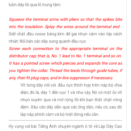
luồn dây lõi qua lỗ trung tâm.
Squeeze the terminal arms with pliers so that the spikes bite
into the insulation. Splay the wires around the terminal end
-
Siết chặt đầu cosse bằng kìm để gai nhọn cắm vào lớp cách
nhiệt. Nối bện các dây xung quanh đầu cực.
Screw each connection to the appropriate terminal on the
distributor cap; that is, No. 1 lead to No. 1 terminal and so on.
It has a pointed screw which pierces and expands the core as
you tighten the collar. Thread the leads through guide tubes, if
any, then fit plug caps, and in-line suppressor if necessary.
Vít từng dây nối với đầu cực thích hợp trên nắp bộ chia
điện; đó là, dây 1 đến cực 1 và như vậy. Nó có một ốc vít
nhọn xuyên qua và mở rộng lõi khi bạn thắt chặt vòng
đệm. Xâu các dây dẫn qua các ống dẫn, nếu có, sau đó
lắp nắp phích cắm và bộ triệt dòng nếu cần.
Hy vọng với bài Tiếng Anh chuyên ngành ô tô về Lắp Dây Cao