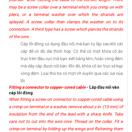
may be a screw collar over a terminal which you crimp on with
pliers, or a terminal washer over which the strands are
splayed. A screw collar then clamps the washer on to its
connection. A third type has a screw which pierces the strands
of the core.
Cáp lõi đồng sử dụng đầu nối mà bạn tự lắp sau khi cắt
cáp để có độ dài thích hợp. Có thể có một khóa cổ áo
trục trên đầu cực mà bạn xiết bằng kìm, hoặc vòng đệm
mà dây cáp được nối bện. Khi đó, khóa cổ áo trục sẽ kẹp
vòng đệm. Loại thứ ba có một vít xuyên qua các sợi của
lõi.
Fitting a connector to copper-cored cable
- Lắp đầu nối vào
cáp lõi đồng.
When fitting a screw-on connector to copper-cored cable using
a crimp-on terminal or a washer, remove about z in. (13 mm) of
insulation from the end of the lead with a sharp knife. Take
care not to cut into the wire core. Thread on the collar. Fit a
crimp-on terminal by folding up the wings and flattening them