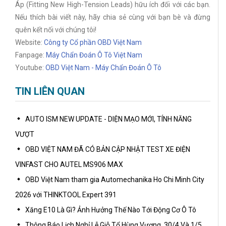
Áp (Fitting New High-Tension Leads) hữu ích đối với các bạn.
Nếu thích bài viết này, hãy chia sẻ cùng với bạn bè và đừng
quên kết nối với chúng tôi!
Website:
Công ty Cổ phần OBD Việt Nam
Fanpage:
Máy Chẩn Đoán Ô Tô Việt Nam
Youtube:
OBD Việt Nam - Máy Chẩn Đoán Ô Tô
TIN LIÊN QUAN
AUTO ISM NEW UPDATE - DIỆN MẠO MỚI, TÍNH NĂNG
VƯỢT
OBD VIỆT NAM ĐÃ CÓ BẢN CẬP NHẬT TEST XE ĐIỆN
VINFAST CHO AUTEL MS906 MAX
OBD Việt Nam tham gia Automechanika Ho Chi Minh City
2026 với THINKTOOL Expert 391
Xăng E10 Là Gì? Ảnh Hưởng Thế Nào Tới Động Cơ Ô Tô
Thông Báo Lịch Nghỉ Lễ Giỗ Tổ Hùng Vương, 30/4 Và 1/5