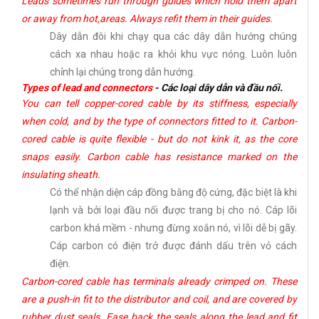
Leads sometimes run through guides which hold them apart
or away from hot,areas. Always refit them in their guides.
Dây dẫn đôi khi chạy qua các dây dẫn hướng chúng
cách xa nhau hoặc ra khỏi khu vực nóng. Luôn luôn
chỉnh lại chúng trong dẫn hướng.
Types of lead and connectors
- Các loại dây dẫn và đầu nối.
You can tell copper-cored cable by its stiffness, especially
when cold, and by the type of connectors fitted to it. Carbon-
cored cable is quite flexible - but do not kink it, as the core
snaps easily. Carbon cable has resistance marked on the
insulating sheath.
Có thể nhận diện cáp đồng bằng độ cứng, đặc biệt là khi
lạnh và bởi loại đầu nối được trang bị cho nó. Cáp lõi
carbon khá mềm - nhưng đừng xoắn nó, vì lõi dễ bị gãy.
Cáp carbon có điện trở được đánh dấu trên vỏ cách
điện.
Carbon-cored cable has terminals already crimped on. These
are a push-in fit to the distributor and coil, and are covered by
rubber dust seals. Ease back the seals along the lead and fit