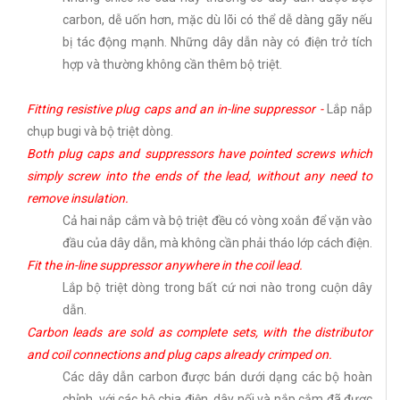
carbon, dễ uốn hơn, mặc dù lõi có thể dễ dàng gãy nếu
bị tác động mạnh. Những dây dẫn này có điện trở tích
hợp và thường không cần thêm bộ triệt.
Fitting resistive plug caps and an in-line suppressor -
Lắp nắp
chụp bugi và bộ triệt dòng.
Both plug caps and suppressors have pointed screws which
simply screw into the ends of the lead, without any need to
remove insulation.
Cả hai nắp cắm và bộ triệt đều có vòng xoắn để vặn vào
đầu của dây dẫn, mà không cần phải tháo lớp cách điện.
Fit the in-line suppressor anywhere in the coil lead.
Lắp bộ triệt dòng trong bất cứ nơi nào trong cuộn dây
dẫn.
Carbon leads are sold as complete sets, with the distributor
and coil connections and plug caps already crimped on.
Các dây dẫn carbon được bán dưới dạng các bộ hoàn
chỉnh, với các bộ chia điện, dây nối và nắp cắm đã được