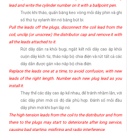
lead and write the cylinder number on it with a ballpoint pen.
Trước khi tháo, quấn băng keo vòng mỗi dây phin và ghi
số thứ tự xylanh lên nó bằng bút bi.
Pull the leads off the plugs, disconnect the coil lead from the
coil, unclip (or unscrew) the distributor cap and remove it with
all the leads attached to it.
Rút dây dẫn ra khỏi bugi, ngắt kết nối dây cao áp khỏi
cuộn dây kích từ, tháo nắp bộ chia điện và rút tất cả các
dây dẫn được gắn vào nắp bộ chia điện.
Replace the leads one at a time, to avoid confusion, with new
leads of the right length. Number each new plug lead as you
install it.
Thay thế các dây cao áp kế nhau, để tránh nhầm lẫn, với
các dây phin mới có độ dài phù hợp. Đánh số mỗi đầu
dây phin mới khi bạn lắp nó.
The high-tension leads from the coil to the distributor and from
there to the plugs may start to deteriorate after long service,
causing bad starting, misfiring and radio interference
.