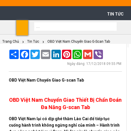
TIN TỨC
Shoppi
Cart
Trang Chủ
Tin Tức
OBD Việt Nam Chuyển Giao G-Scan Tab
Share
Facebook
Twitter
Email
LinkedIn
Pinterest
WhatsApp
Gmail
Viber
Ngày đăng: 17/12/2018 09:55 PM
OBD Việt Nam Chuyển Giao G-scan Tab
OBD Việt Nam Chuyển Giao Thiết Bị Chẩn Đoán
Đa Năng G-scan Tab
OBD Việt Nam lại có dịp ghé thăm Lào Cai để tiếp tục
cuống hành trình không ngừng nghỉ của mình – Hành trình