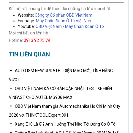
Kết nối với chúng tôi để theo dõi những tin tức mới nhất.
Website:
Công ty Cổ phần OBD Việt Nam
Fanpage:
Máy Chẩn Đoán Ô Tô Việt Nam
Youtube:
OBD Việt Nam - Máy Chẩn Đoán Ô Tô
Mọi chi tiết xin liên hệ :
Hotline:
0913 92 75 79
TIN LIÊN QUAN
AUTO ISM NEW UPDATE - DIỆN MẠO MỚI, TÍNH NĂNG
VƯỢT
OBD VIỆT NAM ĐÃ CÓ BẢN CẬP NHẬT TEST XE ĐIỆN
VINFAST CHO AUTEL MS906 MAX
OBD Việt Nam tham gia Automechanika Ho Chi Minh City
2026 với THINKTOOL Expert 391
Xăng E10 Là Gì? Ảnh Hưởng Thế Nào Tới Động Cơ Ô Tô
Thông Báo Lịch Nghỉ Lễ Giỗ Tổ Hùng Vương, 30/4 Và 1/5