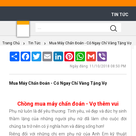
TIN TỨC
Shoppi
Cart
Trang Chủ
Tin Tức
Mua Máy Chẩn Đoán - Có Ngay Chỉ Vàng Tặng Vợ
Share
Facebook
Twitter
Email
LinkedIn
Pinterest
WhatsApp
Gmail
Viber
Ngày đăng: 11/10/2018 08:50 PM
Mua Máy Chẩn Đoán - Có Ngay Chỉ Vàng Tặng Vợ
Chồng mua máy chẩn đoán - Vợ thêm vui
Phụ nữ luôn là để yêu thương: Tình yêu, vẻ đẹp và đức hy sinh
thầm lặng của những người phụ nữ đã làm cho cuộc đời
chúng ta trở nên có ý nghĩa hơn và đáng sống hơn!
Riêng đối với những chị em phụ nữ của Anh Em kỹ thuật