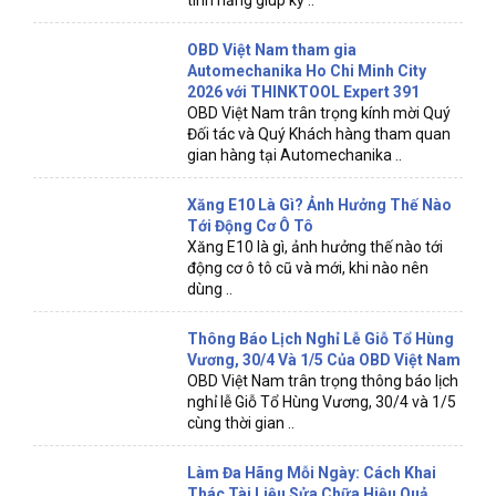
tính năng giúp kỹ ..
OBD Việt Nam tham gia
Automechanika Ho Chi Minh City
2026 với THINKTOOL Expert 391
OBD Việt Nam trân trọng kính mời Quý
Đối tác và Quý Khách hàng tham quan
gian hàng tại Automechanika ..
Xăng E10 Là Gì? Ảnh Hưởng Thế Nào
Tới Động Cơ Ô Tô
Xăng E10 là gì, ảnh hưởng thế nào tới
động cơ ô tô cũ và mới, khi nào nên
dùng ..
Thông Báo Lịch Nghỉ Lễ Giỗ Tổ Hùng
Vương, 30/4 Và 1/5 Của OBD Việt Nam
OBD Việt Nam trân trọng thông báo lịch
nghỉ lễ Giỗ Tổ Hùng Vương, 30/4 và 1/5
cùng thời gian ..
Làm Đa Hãng Mỗi Ngày: Cách Khai
Thác Tài Liệu Sửa Chữa Hiệu Quả