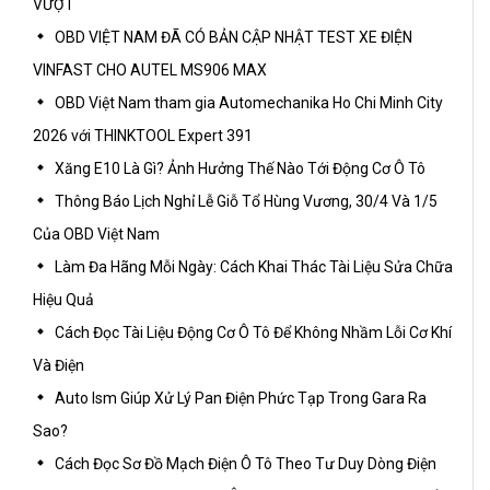
VƯỢT
OBD VIỆT NAM ĐÃ CÓ BẢN CẬP NHẬT TEST XE ĐIỆN
VINFAST CHO AUTEL MS906 MAX
OBD Việt Nam tham gia Automechanika Ho Chi Minh City
2026 với THINKTOOL Expert 391
Xăng E10 Là Gì? Ảnh Hưởng Thế Nào Tới Động Cơ Ô Tô
Thông Báo Lịch Nghỉ Lễ Giỗ Tổ Hùng Vương, 30/4 Và 1/5
Của OBD Việt Nam
Làm Đa Hãng Mỗi Ngày: Cách Khai Thác Tài Liệu Sửa Chữa
Hiệu Quả
Cách Đọc Tài Liệu Động Cơ Ô Tô Để Không Nhầm Lỗi Cơ Khí
Và Điện
Auto Ism Giúp Xử Lý Pan Điện Phức Tạp Trong Gara Ra
Sao?
Cách Đọc Sơ Đồ Mạch Điện Ô Tô Theo Tư Duy Dòng Điện