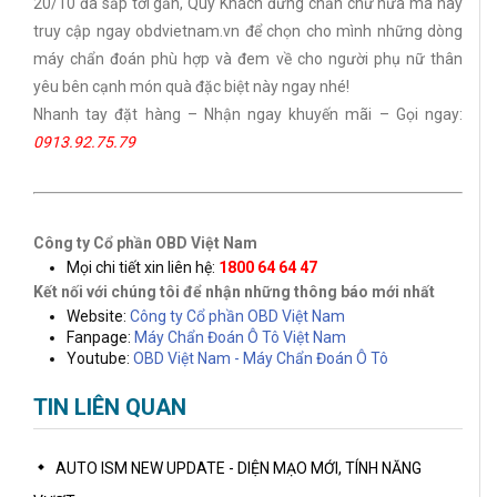
20/10 đã sắp tới gần, Quý Khách đừng chần chừ nữa mà hãy
truy cập ngay obdvietnam.vn để chọn cho mình những dòng
máy chẩn đoán phù hợp và đem về cho người phụ nữ thân
yêu bên cạnh món quà đặc biệt này ngay nhé!
Nhanh tay đặt hàng – Nhận ngay khuyến mãi – Gọi ngay:
0913.92.75.79
Công ty Cổ phần OBD Việt Nam
Mọi chi tiết xin liên hệ:
1800 64 64 47
Kết nối với chúng tôi để nhận những thông báo mới nhất
Website:
Công ty Cổ phần OBD Việt Nam
Fanpage:
M
áy Chẩn Đoán Ô Tô Việt Nam
Youtube:
OBD Việt Nam - Máy Chẩn Đoán Ô Tô
TIN LIÊN QUAN
AUTO ISM NEW UPDATE - DIỆN MẠO MỚI, TÍNH NĂNG