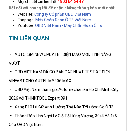
Mọi chi tiết xin liên hệ:
1800 64 64 47
Kết nối với chúng tôi để nhận những thông báo mới nhất
Website:
Công ty Cổ phần OBD Việt Nam
Fanpage:
M
áy Chẩn Đoán Ô Tô Việt Nam
Youtube:
OBD Việt Nam - Máy Chẩn Đoán Ô Tô
TIN LIÊN QUAN
AUTO ISM NEW UPDATE - DIỆN MẠO MỚI, TÍNH NĂNG
VƯỢT
OBD VIỆT NAM ĐÃ CÓ BẢN CẬP NHẬT TEST XE ĐIỆN
VINFAST CHO AUTEL MS906 MAX
OBD Việt Nam tham gia Automechanika Ho Chi Minh City
2026 với THINKTOOL Expert 391
Xăng E10 Là Gì? Ảnh Hưởng Thế Nào Tới Động Cơ Ô Tô
Thông Báo Lịch Nghỉ Lễ Giỗ Tổ Hùng Vương, 30/4 Và 1/5
Của OBD Việt Nam