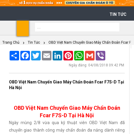
TIN TỨC
Shoppi
Cart
Trang Chủ
Tin Tức
OBD Việt Nam Chuyển Giao Máy Chẩn Đoán Fcar F7S
Share
Facebook
Twitter
Email
LinkedIn
Pinterest
WhatsApp
Gmail
Viber
Ngày đăng: 04/08/2018 09:42 PM
OBD Việt Nam Chuyển Giao Máy Chẩn Đoán Fcar F7S-D Tại
Hà Nội
OBD Việt Nam Chuyển Giao Máy Chẩn Đoán
Fcar F7S-D Tại Hà Nội
Ngày mùng 2/8 vừa qua kỹ thuật viên OBD Việt Nam đã
chuyển giao thành công máy chẩn đoán đa năng dành riêng