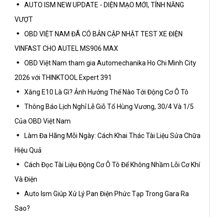
AUTO ISM NEW UPDATE - DIỆN MẠO MỚI, TÍNH NĂNG
VƯỢT
OBD VIỆT NAM ĐÃ CÓ BẢN CẬP NHẬT TEST XE ĐIỆN
VINFAST CHO AUTEL MS906 MAX
OBD Việt Nam tham gia Automechanika Ho Chi Minh City
2026 với THINKTOOL Expert 391
Xăng E10 Là Gì? Ảnh Hưởng Thế Nào Tới Động Cơ Ô Tô
Thông Báo Lịch Nghỉ Lễ Giỗ Tổ Hùng Vương, 30/4 Và 1/5
Của OBD Việt Nam
Làm Đa Hãng Mỗi Ngày: Cách Khai Thác Tài Liệu Sửa Chữa
Hiệu Quả
Cách Đọc Tài Liệu Động Cơ Ô Tô Để Không Nhầm Lỗi Cơ Khí
Và Điện
Auto Ism Giúp Xử Lý Pan Điện Phức Tạp Trong Gara Ra
Sao?