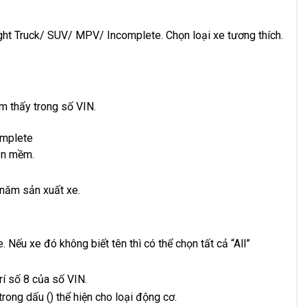
ight Truck/ SUV/ MPV/ Incomplete. Chọn loại xe tương thích.
m thấy trong số VIN.
omplete
ần mềm.
 năm sản xuất xe.
Nếu xe đó không biết tên thì có thể chọn tất cả “All”
rí số 8 của số VIN.
trong dấu () thể hiện cho loại động cơ.