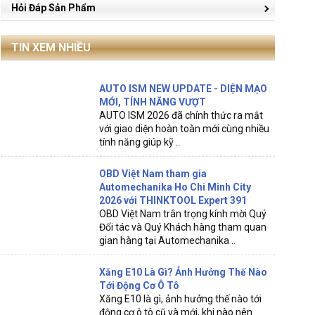
Hỏi Đáp Sản Phẩm
TIN XEM NHIỀU
AUTO ISM NEW UPDATE - DIỆN MẠO
MỚI, TÍNH NĂNG VƯỢT
AUTO ISM 2026 đã chính thức ra mắt
với giao diện hoàn toàn mới cùng nhiều
tính năng giúp kỹ ..
OBD Việt Nam tham gia
Automechanika Ho Chi Minh City
2026 với THINKTOOL Expert 391
OBD Việt Nam trân trọng kính mời Quý
Đối tác và Quý Khách hàng tham quan
gian hàng tại Automechanika ..
Xăng E10 Là Gì? Ảnh Hưởng Thế Nào
Tới Động Cơ Ô Tô
Xăng E10 là gì, ảnh hưởng thế nào tới
động cơ ô tô cũ và mới, khi nào nên