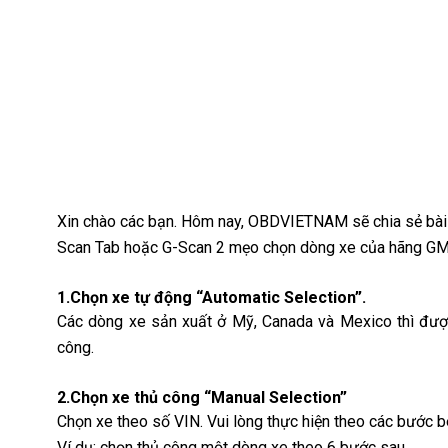
Xin chào các bạn. Hôm nay, OBDVIETNAM sẽ chia sẻ bài
Scan Tab hoặc G-Scan 2 mẹo chọn dòng xe của hãng GM 
1.Chọn xe tự động “Automatic Selection”.
Các dòng xe sản xuất ở Mỹ, Canada và Mexico thì đượ
công.
2.Chọn xe thủ công “Manual Selection”
Chọn xe theo số VIN. Vui lòng thực hiện theo các bước b
Ví dụ: chọn thủ công một dòng xe theo 6 bước sau.