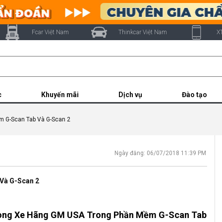
Fcar Việt Nam
Thinkcar Việt Nam
X
c
Khuyến mãi
Dịch vụ
Đào tạo
 G-Scan Tab Và G-Scan 2
Ngày đăng: 06/07/2018 11:39 PM
Và G-Scan 2
Dòng Xe Hãng GM USA Trong Phần Mềm G-Scan Tab