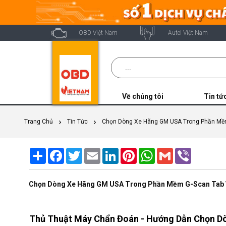
OBD Việt Nam
Autel Việt Nam
Về chúng tôi
Tin tứ
Trang Chủ
Tin Tức
Chọn Dòng Xe Hãng GM USA Trong Phần Mềm
Share
Facebook
Twitter
Email
LinkedIn
Pinterest
WhatsApp
Gmail
Viber
Chọn Dòng Xe Hãng GM USA Trong Phần Mềm G-Scan Tab 
Thủ Thuật Máy Chẩn Đoán - Hướng Dẫn Chọn 