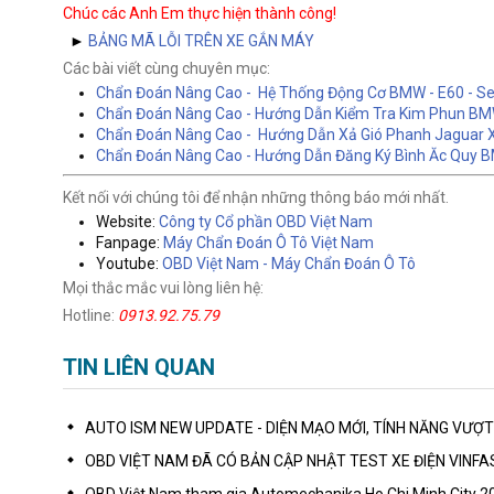
Chúc các Anh Em thực hiện thành công!
►
BẢNG MÃ LỖI TRÊN XE GẮN MÁY
Các bài viết cùng chuyên mục:
Chẩn Đoán Nâng Cao - Hệ Thống Động Cơ BMW - E60 - Ser
Chẩn Đoán Nâng Cao - Hướng Dẫn Kiểm Tra Kim Phun BM
Chẩn Đoán Nâng Cao - Hướng Dẫn Xả Gió Phanh Jaguar X
Chẩn Đoán Nâng Cao - Hướng Dẫn Đăng Ký Bình Ăc Quy 
Kết nối với chúng tôi để nhận những thông báo mới nhất.
Website:
Công ty Cổ phần OBD Việt Nam
Fanpage:
Máy Chẩn Đoán Ô Tô Việt Nam
Youtube:
OBD Việt Nam - Máy Chẩn Đoán Ô Tô
Mọi thắc mắc vui lòng liên hệ:
Hotline:
0913.92.75.79
TIN LIÊN QUAN
AUTO ISM NEW UPDATE - DIỆN MẠO MỚI, TÍNH NĂNG VƯỢT
OBD VIỆT NAM ĐÃ CÓ BẢN CẬP NHẬT TEST XE ĐIỆN VINF
OBD Việt Nam tham gia Automechanika Ho Chi Minh City 2