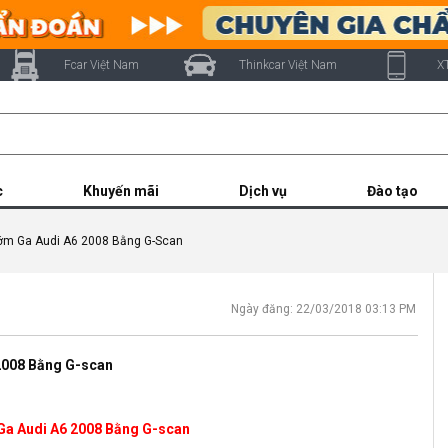
Fcar Việt Nam
Thinkcar Việt Nam
X
c
Khuyến mãi
Dịch vụ
Đào tạo
ớm Ga Audi A6 2008 Bằng G-Scan
Ngày đăng: 22/03/2018 03:13 PM
2008 Bằng G-scan
a Audi A6 2008 Bằng G-scan