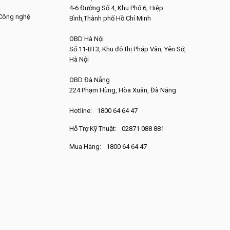
4-6 Đường Số 4, Khu Phố 6, Hiệp
 Công nghệ
Bình,Thành phố Hồ Chí Minh
OBD Hà Nội
Số 11-BT3, Khu đô thị Pháp Vân, Yên Sở,
Hà Nội
OBD Đà Nẵng
224 Phạm Hùng, Hòa Xuân, Đà Nẵng
Hotline:
1800 64 64 47
Hỗ Trợ Kỹ Thuật:
02871 088 881
Mua Hàng:
1800 64 64 47