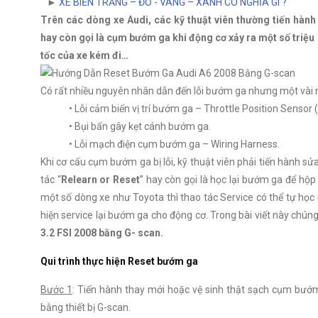
►
XE BIỂN TRẮNG – ĐỎ - VÀNG – XANH CÓ NGHĨA GÌ ?
Trên các dòng xe Audi, các kỹ thuật viên thường tiến hành
hay còn gọi là cụm bướm ga khi động cơ xảy ra một số triệu
tốc của xe kém đi…
Có rất nhiều nguyên nhân dẫn đến lỗi bướm ga nhưng một vài n
• Lỗi cảm biến vị trí bướm ga – Throttle Position Sensor
• Bụi bẩn gây kẹt cánh bướm ga.
• Lỗi mạch điện cụm bướm ga – Wiring Harness.
Khi cơ cấu cụm bướm ga bị lỗi, kỹ thuật viên phải tiến hành sửa
tác “
Relearn or Reset
” hay còn gọi là học lại bướm ga để hộp đ
một số dòng xe như Toyota thì thao tác Service có thể tự học
hiện service lại bướm ga cho động cơ. Trong bài viết này chún
3.2 FSI 2008 bằng G- scan.
Qui trình thực hiện Reset bướm ga
Bước 1
: Tiến hành thay mới hoặc vệ sinh thật sạch cụm bướm
bằng thiết bị G-scan.