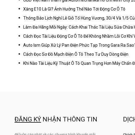
Xăng E10 Là Gì? Ảnh Hưởng Thế Nào Tới Động Cơ Ô Tô
Thông Báo Lịch Nghỉ Lễ Giỗ Tổ Hùng Vương, 30/4 Và 1/5 C
Làm Đa Hãng Mỗi Ngày: Cách Khai Thác Tài Liệu Sửa Chữa 
Cách Đọc Tài Liệu Động Cơ Ô Tô Để Không Nhầm Lỗi Cơ Khí 
Auto Ism Giúp Xử Lý Pan Điện Phức Tạp Trong Gara Ra Sao
Cách Đọc Sơ Đồ Mạch Điện Ô Tô Theo Tư Duy Dòng Điện
Khi Nào Tài Liệu Kỹ Thuật Ô Tô Quan Trọng Hơn Máy Chẩn 
ĐĂNG KÝ
NHẬN THÔNG TIN
DỊC
để luôn cập nhật về các chương trình khuyến mãi,
Chính 