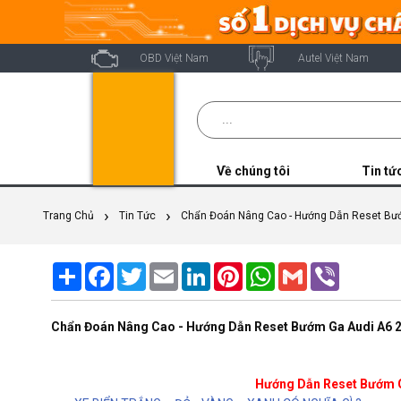
OBD Việt Nam
Autel Việt Nam
Về chúng tôi
Tin tứ
Trang Chủ
Tin Tức
Chẩn Đoán Nâng Cao - Hướng Dẫn Reset Bư
Share
Facebook
Twitter
Email
LinkedIn
Pinterest
WhatsApp
Gmail
Viber
Chẩn Đoán Nâng Cao - Hướng Dẫn Reset Bướm Ga Audi A6 
Hướng Dẫn Reset Bướm G