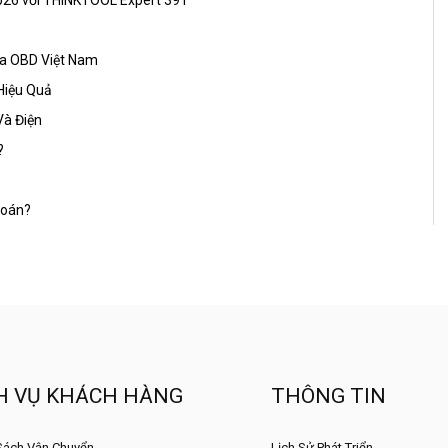
ủa OBD Việt Nam
Hiệu Quả
Và Điện
?
Đoán?
H VỤ KHÁCH HÀNG
THÔNG TIN
Sách Vận Chuyển
Lịch Sử Phát Triển