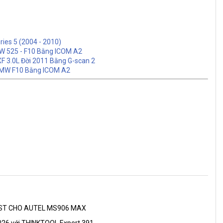
ies 5 (2004 - 2010)
W 525 - F10 Bằng ICOM A2
F 3.0L Đời 2011 Bằng G-scan 2
BMW F10 Bằng ICOM A2
AST CHO AUTEL MS906 MAX
026 với THINKTOOL Expert 391