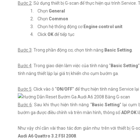
Bước 2
: Sử dụng thiết bị G-scan để thực hiện qui trình Service
1. Chọn
General
2. Chọn
Common
3. Chọn hệ thống động cơ
Engine control unit
4. Click
OK
để tiếp tục
Bước 3
: Trong phần động cơ, chọn tính năng
Basic Setting
.
Bước 4
: Trong giao diện làm việc của tính năng "
Basic Setting
tính năng thiết lập lại giá trị khiển cho cụm bướm ga.
Bước 5
: Click vào ô “
ON/OFF
” để thực hiện tính năng Service l
Bước 6
: Sau khi thực hiện tính năng “
Basic Setting
” lại cụm 
bướm ga được điều chỉnh và trên màn hình, thông số
ADP.OK
l
Như vậy chỉ cần vài thao tác đơn giản như trên với thiết bị G-
Audi A6 Quattro 3.2 FSI 2008
.