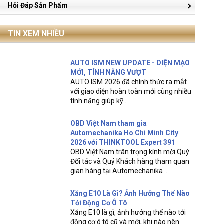
Hỏi Đáp Sản Phẩm
TIN XEM NHIỀU
AUTO ISM NEW UPDATE - DIỆN MẠO
MỚI, TÍNH NĂNG VƯỢT
AUTO ISM 2026 đã chính thức ra mắt
với giao diện hoàn toàn mới cùng nhiều
tính năng giúp kỹ ..
OBD Việt Nam tham gia
Automechanika Ho Chi Minh City
2026 với THINKTOOL Expert 391
OBD Việt Nam trân trọng kính mời Quý
Đối tác và Quý Khách hàng tham quan
gian hàng tại Automechanika ..
Xăng E10 Là Gì? Ảnh Hưởng Thế Nào
Tới Động Cơ Ô Tô
Xăng E10 là gì, ảnh hưởng thế nào tới
động cơ ô tô cũ và mới, khi nào nên