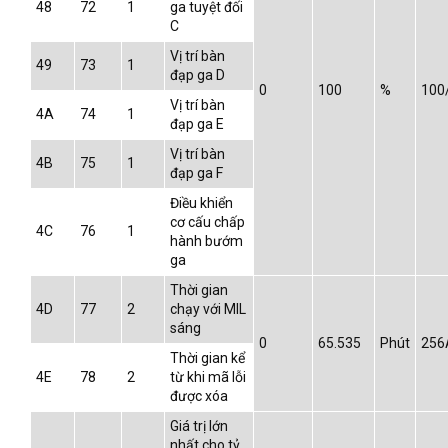
48
72
1
ga tuyệt đối
C
Vị trí bàn
49
73
1
đạp ga D
0
100
%
100
Vị trí bàn
4A
74
1
đạp ga E
Vị trí bàn
4B
75
1
đạp ga F
Điều khiển
cơ cấu chấp
4C
76
1
hành bướm
ga
Thời gian
4D
77
2
chạy với MIL
sáng
0
65.535
Phút
256
Thời gian kể
4E
78
2
từ khi mã lỗi
được xóa
Giá trị lớn
nhất cho tỷ