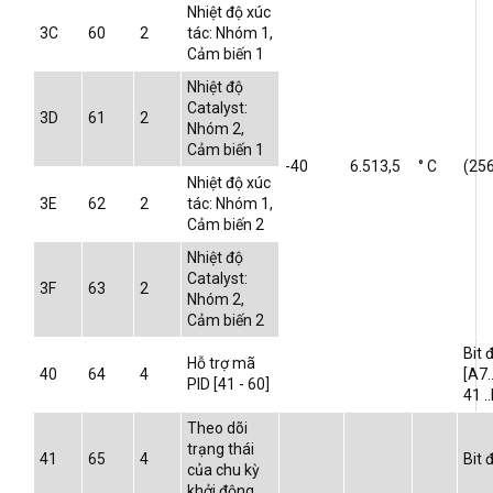
Nhiệt độ xúc
3C
60
2
tác: Nhóm 1,
Cảm biến 1
Nhiệt độ
Catalyst:
3D
61
2
Nhóm 2,
Cảm biến 1
-40
6.513,5
° C
(25
Nhiệt độ xúc
3E
62
2
tác: Nhóm 1,
Cảm biến 2
Nhiệt độ
Catalyst:
3F
63
2
Nhóm 2,
Cảm biến 2
Bit
Hỗ trợ mã
40
64
4
[A7.
PID [41 - 60]
41 .
Theo dõi
trạng thái
41
65
4
Bit
của chu kỳ
khởi động