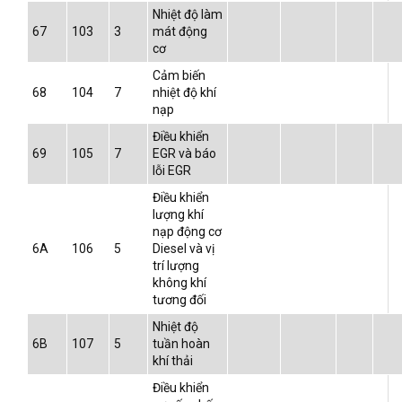
Nhiệt độ làm
67
103
3
mát động
cơ
Cảm biến
68
104
7
nhiệt độ khí
nạp
Điều khiển
69
105
7
EGR và báo
lỗi EGR
Điều khiển
lượng khí
nạp động cơ
6A
106
5
Diesel và vị
trí lượng
không khí
tương đối
Nhiệt độ
6B
107
5
tuần hoàn
khí thải
Điều khiển