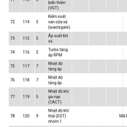
biến thiên
(VGT)
Kiểm soát
72
114
5
van cửa xả
(wastegate)
Áp suất khí
73
115
5
xả
Turbo tăng
74
116
5
áp RPM
Nhiệt độ
75
117
7
tăng áp
Nhiệt độ
76
118
7
tăng áp
Nhiệt độ khí
77
119
5
ga nạp
(CACT)
Nhiệt độ khí
78
120
9
thải (EGT)
Mã P
nhóm 1