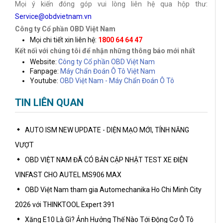
Mọi ý kiến đóng góp vui lòng liên hệ qua hộp thư:
Service@obdvietnam.vn
Công ty Cổ phần OBD Việt Nam
Mọi chi tiết xin liên hệ:
1800 64 64 47
Kết nối với chúng tôi để nhận những thông báo mới nhất
Website:
Công ty Cổ phần OBD Việt Nam
Fanpage:
Máy Chẩn Đoán Ô Tô Việt Nam
Youtube:
OBD Việt Nam - Máy Chẩn Đoán Ô Tô
TIN LIÊN QUAN
AUTO ISM NEW UPDATE - DIỆN MẠO MỚI, TÍNH NĂNG
VƯỢT
OBD VIỆT NAM ĐÃ CÓ BẢN CẬP NHẬT TEST XE ĐIỆN
VINFAST CHO AUTEL MS906 MAX
OBD Việt Nam tham gia Automechanika Ho Chi Minh City
2026 với THINKTOOL Expert 391
Xăng E10 Là Gì? Ảnh Hưởng Thế Nào Tới Động Cơ Ô Tô