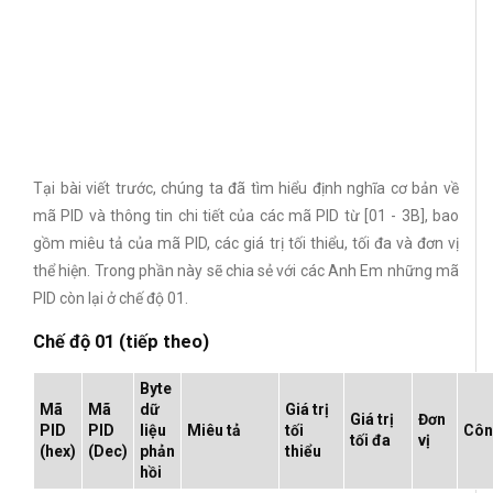
Tại bài viết trước, chúng ta đã tìm hiểu định nghĩa cơ bản về
mã PID và thông tin chi tiết của các mã PID từ [01 - 3B], bao
gồm miêu tả của mã PID, các giá trị tối thiểu, tối đa và đơn vị
thể hiện. Trong phần này sẽ chia sẻ với các Anh Em những mã
PID còn lại ở chế độ 01.
Chế độ 01 (tiếp theo)
Byte
Mã
Mã
dữ
Giá trị
Giá trị
Đơn
PID
PID
liệu
Miêu tả
tối
Côn
tối đa
vị
(hex)
(Dec)
phản
thiểu
hồi