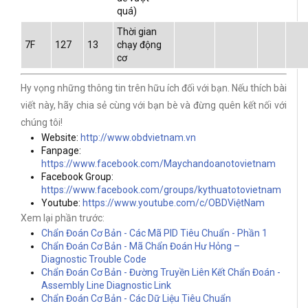
quá)
Thời gian
7F
127
13
chạy động
cơ
Hy vọng những thông tin trên hữu ích đối với bạn. Nếu thích bài
viết này, hãy chia sẻ cùng với bạn bè và đừng quên kết nối với
chúng tôi!
Website:
http://www.obdvietnam.vn
Fanpage:
https://www.facebook.com/Maychandoanotovietnam
Facebook Group:
https://www.facebook.com/groups/kythuatotovietnam
Youtube:
https://www.youtube.com/c/OBDViệtNam
Xem lại phần trước:
Chẩn Đoán Cơ Bản - Các Mã PID Tiêu Chuẩn - Phần 1
Chẩn Đoán Cơ Bản - Mã Chẩn Đoán Hư Hỏng –
Diagnostic Trouble Code
Chẩn Đoán Cơ Bản - Đường Truyền Liên Kết Chẩn Đoán -
Assembly Line Diagnostic Link
Chẩn Đoán Cơ Bản - Các Dữ Liệu Tiêu Chuẩn