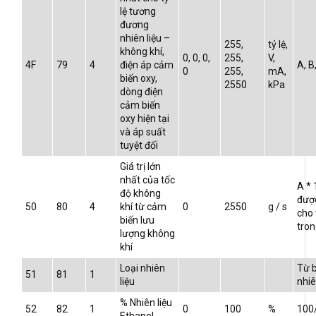
lệ tương
đương
nhiên liệu –
255,
tỷ lệ,
không khí,
0, 0, 0,
255,
V,
4F
79
4
điện áp cảm
A, B
0
255,
mA,
biến oxy,
2550
kPa
dòng điện
cảm biến
oxy hiện tại
và áp suất
tuyệt đối
Giá trị lớn
nhất của tốc
A * 
độ không
đượ
50
80
4
khí từ cảm
0
2550
g / s
cho 
biến lưu
tron
lượng không
khí
Loại nhiên
Từ b
51
81
1
liệu
nhiê
% Nhiên liệu
52
82
1
0
100
%
100