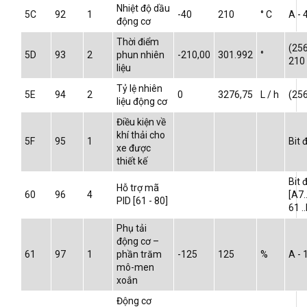
Nhiệt độ dầu
5C
92
1
-40
210
° C
A - 
động cơ
Thời điểm
(25
5D
93
2
phun nhiên
-210,00
301.992
°
210
liệu
Tỷ lệ nhiên
5E
94
2
0
3276,75
L / h
(25
liệu động cơ
Điều kiện về
khí thải cho
5F
95
1
Bit
xe được
thiết kế
Bit
Hỗ trợ mã
60
96
4
[A7.
PID [61 - 80]
61 .
Phụ tải
động cơ –
61
97
1
phần trăm
-125
125
%
A - 
mô-men
xoắn
Động cơ