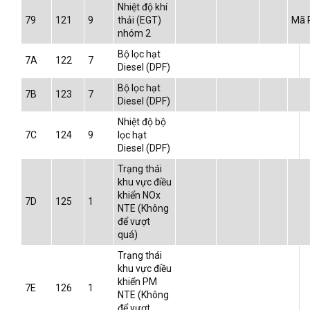
Nhiệt độ khí
79
121
9
thải (EGT)
Mã P
nhóm 2
Bộ lọc hạt
7A
122
7
Diesel (DPF)
Bộ lọc hạt
7B
123
7
Diesel (DPF)
Nhiệt độ bộ
7C
124
9
lọc hạt
Diesel (DPF)
Trạng thái
khu vực điều
khiển NOx
7D
125
1
NTE (Không
để vượt
quá)
Trạng thái
khu vực điều
khiển PM
7E
126
1
NTE (Không
để vượt