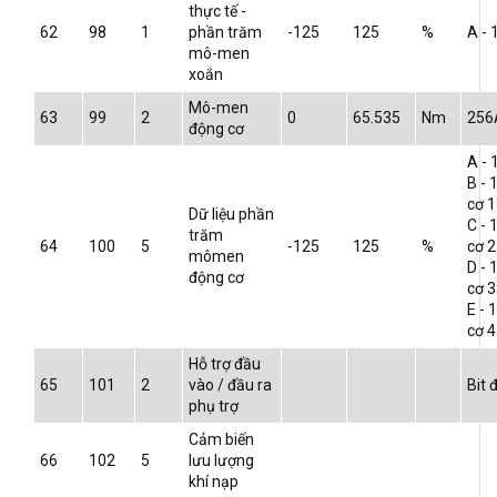
thực tế -
62
98
1
phần trăm
-125
125
%
A - 
mô-men
xoắn
Mô-men
63
99
2
0
65.535
Nm
256
động cơ
A - 
B - 
cơ 1
Dữ liệu phần
C - 
trăm
64
100
5
-125
125
%
cơ 2
mômen
D - 
động cơ
cơ 3
E - 
cơ 4
Hỗ trợ đầu
65
101
2
vào / đầu ra
Bit
phụ trợ
Cảm biến
66
102
5
lưu lượng
khí nạp