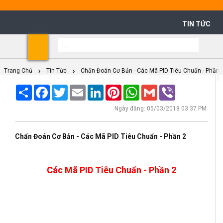
TIN TỨC
Shoppi
Cart
Trang Chủ
Tin Tức
Chẩn Đoán Cơ Bản - Các Mã PID Tiêu Chuẩn - Phần 
Share
Facebook
Twitter
Email
LinkedIn
Pinterest
WhatsApp
Gmail
Viber
Ngày đăng: 05/03/2018 03:37 PM
Chẩn Đoán Cơ Bản - Các Mã PID Tiêu Chuẩn - Phần 2
Các Mã PID Tiêu Chuẩn - Phần 2