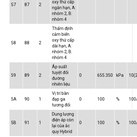
oxy thứ cấp
57
87
2
ngắn hạn, A:
nhóm 2, B:
nhóm 4
Thẩm định
cảm biến
oxy thứ cấp
58
88
2
dài hạn, A:
nhóm 2, B:
nhóm 4
Áp suất
tuyệt đối
59
89
2
0
655.350
kPa
10(
đường
nhiên liệu
Vị trí bàn
5A
90
1
đạp ga
0
100
%
100
tương đối
Dung lượng
điện áp còn
5B
91
1
0
100
%
100
lại của ắc
quy Hybrid