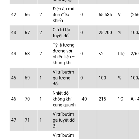
Điện áp mô
42
66
2
đun điều
0
65.535
V
(25
khiển
Giá trị tải
43
67
2
0
25.700
%
100
tuyệt đối
Tỷ lệ tương
đương với
44
68
2
0
<2
tỉ lệ
2/6
nhiên liệu –
không khí
Vị trí bướm
45
69
1
ga tương
0
100
%
100
đối
Nhiệt độ
46
70
1
không khí
-40
215
° C
A - 
xung quanh
Vị trí bướm
47
71
1
ga tuyệt đối
B
Vị trí bướm