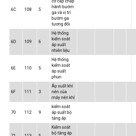
cơ cấp chấp
hành bướm
6C
108
5
ga và vị trí
bướm ga
tương đối
Hệ thống
kiểm soát
6D
109
6
áp suất
nhiên liệu
Hệ thống
kiểm soát
6E
110
5
áp suất
phun
Áp suất khí
6F
111
3
nén của
máy nén khí
kiểm soát
70
112
9
áp suất bộ
tăng áp
Kiểm soát
bộ tăng áp
71
113
5