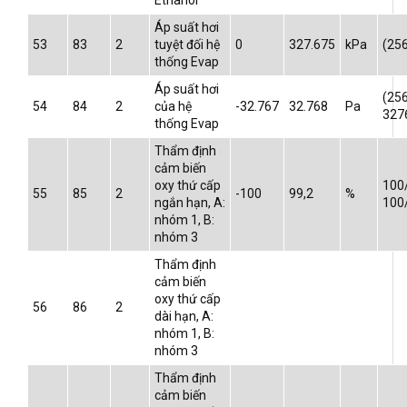
Ethanol
Áp suất hơi
53
83
2
tuyệt đối hệ
0
327.675
kPa
(25
thống Evap
Áp suất hơi
(256
54
84
2
của hệ
-32.767
32.768
Pa
327
thống Evap
Thẩm định
cảm biến
oxy thứ cấp
100
55
85
2
-100
99,2
%
ngắn hạn, A:
100
nhóm 1, B:
nhóm 3
Thẩm định
cảm biến
oxy thứ cấp
56
86
2
dài hạn, A:
nhóm 1, B:
nhóm 3
Thẩm định
cảm biến