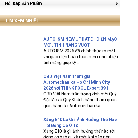
Hỏi Đáp Sản Phẩm
TIN XEM NHIỀU
AUTO ISM NEW UPDATE - DIỆN MẠO
MỚI, TÍNH NĂNG VƯỢT
AUTO ISM 2026 đã chính thức ra mắt
với giao diện hoàn toàn mới cùng nhiều
tính năng giúp kỹ ..
OBD Việt Nam tham gia
Automechanika Ho Chi Minh City
2026 với THINKTOOL Expert 391
OBD Việt Nam trân trọng kính mời Quý
Đối tác và Quý Khách hàng tham quan
gian hàng tại Automechanika ..
Xăng E10 Là Gì? Ảnh Hưởng Thế Nào
Tới Động Cơ Ô Tô
Xăng E10 là gì, ảnh hưởng thế nào tới
động cơ ô tô cũ và mới, khi nào nên