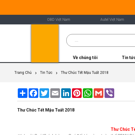
OBD Việt Nam
Autel Việt Nam
Về chúng tôi
Tin tứ
Trang Chủ
Tin Tức
Thư Chúc Tết Mậu Tuất 2018
Share
Facebook
Twitter
Email
LinkedIn
Pinterest
WhatsApp
Gmail
Viber
Thư Chúc Tết Mậu Tuất 2018
Thư Chúc Tế