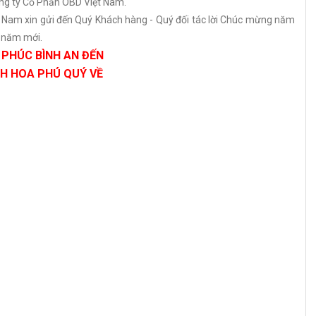
ng ty Cổ Phần OBD Việt Nam.
Nam xin gửi đến Quý Khách hàng - Quý đối tác lời Chúc mừng năm
t năm mới.
PHÚC BÌNH AN ĐẾN
H HOA PHÚ QUÝ VỀ