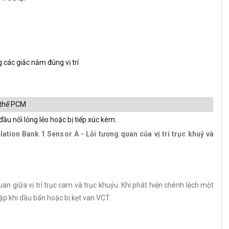
 các giắc nằm đúng vị trí
y thế PCM
ầu nối lỏng lẻo hoặc bị tiếp xúc kém.
lation Bank 1 Sensor A - Lỗi tương quan của vị trí trục khuỷ và
n giữa vị trí trục cam và trục khuỷu. Khi phát hiện chênh lệch một
lập khi dầu bẩn hoặc bị kẹt van VCT.