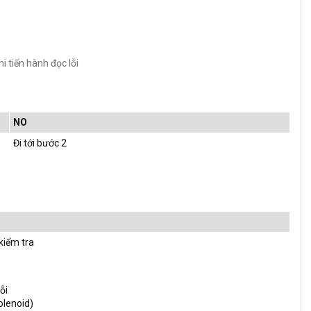
i tiến hành đọc lỗi
NO
Đi tới bước 2
 kiểm tra
ỗi
olenoid)