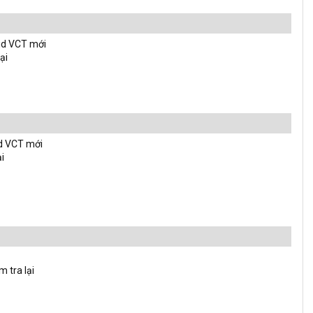
id VCT mới
ại
d VCT mới
ại
m tra lại