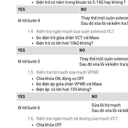
Điện trở có nằm trong khoản từ 5-14Ω hay không ?
YES
NO
Thay thế một cuộn soleno
Đi tới bước 4
Sau đó xóa lỗi và kiểm tra l
1.4 Kiểm tra ngắn mạch của cuộn solenoid VCT
Đo điện trở giữa chân VCT với Mass
Điện trở có lớn hơn 10kΩ không?
YES
NO
Thay thế một cuộn solenoi
Đi tới bước 5
Sau đó xóa lỗi và kiểm tra l
1.5 Kiểm tra hở mạch của mạch VPWR
Chìa khóa ON, động cơ OFF
Đo điện áp giữa chân VPWR với Mass
Điện áp có lớn hơn 10V không?
YES
NO
Sửa lỗi hở mạch
Đi tới bước 6
Sau đó xóa lỗi và kiể
1.6 Kiểm tra ngắn mạch tới dương của mạch VCT
Chìa khóa OFF