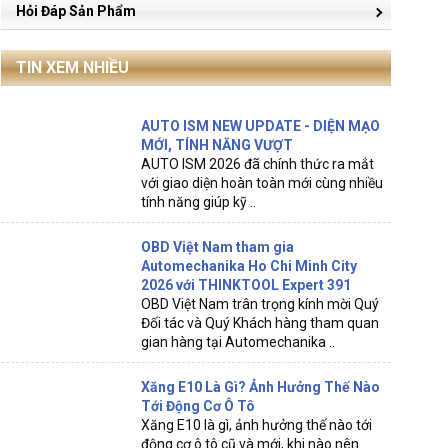
Hỏi Đáp Sản Phẩm
TIN XEM NHIỀU
AUTO ISM NEW UPDATE - DIỆN MẠO
MỚI, TÍNH NĂNG VƯỢT
AUTO ISM 2026 đã chính thức ra mắt
với giao diện hoàn toàn mới cùng nhiều
tính năng giúp kỹ ..
OBD Việt Nam tham gia
Automechanika Ho Chi Minh City
2026 với THINKTOOL Expert 391
OBD Việt Nam trân trọng kính mời Quý
Đối tác và Quý Khách hàng tham quan
gian hàng tại Automechanika ..
Xăng E10 Là Gì? Ảnh Hưởng Thế Nào
Tới Động Cơ Ô Tô
Xăng E10 là gì, ảnh hưởng thế nào tới
động cơ ô tô cũ và mới, khi nào nên