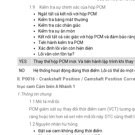
1.9 Kiểm tra sự chính xác của hộp PCM
Ngắt tất cả kết nối với hộp PCM
Kiểm tra bằng mắt thường
Kiểm tra các chân giắc
Kiểm tra sự ăn mòn
Kết nối tất cả các giắc với hộp PCM và đảm bảo rằng
Tiến hành kiểm tra PCM
Xác đinh lỗi vẫn còn hiện diện
Lỗi vẫn còn tồn tại?
YES
Thay thế hộp PCM mới. Và tiến hành lập trình khi tha
NO
Hệ thống hoạt động đúng thời điểm. Lỗi có thể do một đ
II. P0016 - Crankshaft Position / Camshaft Position Corre
trục cam Cảm biến A Nhánh 1
1.Thông tin chung
1.1 Mô tả mã lỗi.
PCM giám sát sự thay đổi thời điểm cam (VCT) tương qua
răng hoặc lớn hơn sẽ set nên mã lỗi này. DTC cũng thiết 
1.2 Nguyên nhân hư hỏng.
Đặt sai cam không đúng thời điểm.