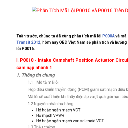
Tuần trước, chúng ta đã cùng phân tích mã lỗi
P000A
và mã 
Transit 2012
, hôm nay OBD Việt Nam sẽ phân tích và hướng 
lỗi P0016.
I. P0010 - Intake Camshaft Position Actuator Circu
cam nạp nhánh 1
1. Thông tin chung
1.1 Mô tả mã lỗi
Hộp điều khiển truyền động (PCM) giám sát mạch điều 
Mã lỗi sẽ xuất hiện khi thấy điện áp vượt quá giới hạn tiê
1.2 Nguyên nhân hư hỏng
Hở hoặc ngắn mạch VCT
Hở mạch VPWR
Hở hoặc ngắn mạch van solenoid VCT
1.3 Triệu chứng