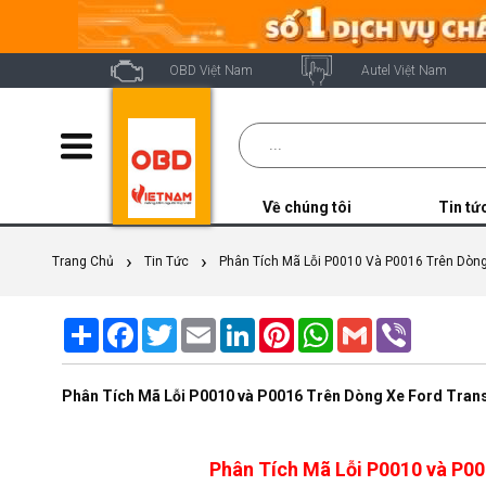
OBD Việt Nam
Autel Việt Nam
Về chúng tôi
Tin tứ
Trang Chủ
Tin Tức
Phân Tích Mã Lỗi P0010 Và P0016 Trên Dòng
Share
Facebook
Twitter
Email
LinkedIn
Pinterest
WhatsApp
Gmail
Viber
Phân Tích Mã Lỗi P0010 và P0016 Trên Dòng Xe Ford Trans
Phân Tích Mã Lỗi P0010 và P00