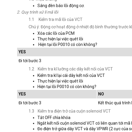
Sáng đèn báo lỗi động cơ.
2. Quy trình xử lí mã lỗi
1.1 Kiểm tra mã lỗi của VCT
Chú ý: Động cơ hoạt động ở nhiệt độ bình thường trước kh
Xóa các lỗi của PCM
Thực hiện lại việc quét lỗi
Hiện tại lỗi P0010 có còn không?
YES
Đi tới bước 3
1.2 Kiểm tra kĩ lưỡng các dây kết nối của VCT
Kiểm tra kĩ lại cái dây kết nối của VCT
Thực hiện lại việc quét lỗi
Hiện tại lỗi P0010 có còn không?
YES
NO
Đi tới bước 3
Kết thúc quá trình
1.3 Kiểm tra điện trở của cuộn solenoid VCT
Tắt OFF chìa khóa
Ngắt kết nối cuộn solenoid VCT có liên quan tới mã l
Đo điện trở giữa dây VCT và dây VPWR (2 cực của s