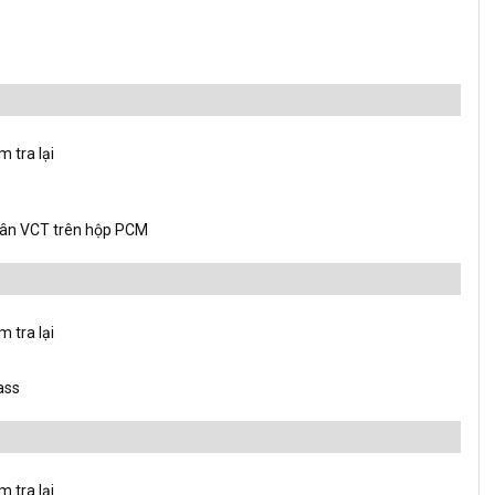
m tra lại
chân VCT trên hộp PCM
m tra lại
ass
m tra lại