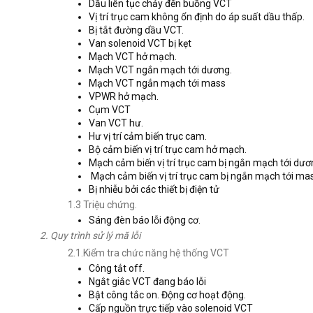
Dầu liên tục chảy đến buồng VCT
Vị trí trục cam không ổn định do áp suất dầu thấp.
Bị tắt đường dầu VCT.
Van solenoid VCT bị kẹt
Mạch VCT hở mạch.
Mạch VCT ngắn mạch tới dương.
Mạch VCT ngắn mạch tới mass
VPWR hở mạch.
Cụm VCT
Van VCT hư.
Hư vị trí cảm biến trục cam.
Bộ cảm biến vị trí trục cam hở mạch.
Mạch cảm biến vị trí trục cam bị ngắn mạch tới dươ
Mạch cảm biến vị trí trục cam bị ngắn mạch tới ma
Bị nhiễu bởi các thiết bị điện tử
1.3 Triệu chứng.
Sáng đèn báo lỗi động cơ.
2. Quy trình sử lý mã lỗi
2.1.Kiểm tra chức năng hệ thống VCT
Công tắt off.
Ngắt giắc VCT đang báo lỗi
Bật công tắc on. Động cơ hoạt động.
Cấp nguồn trực tiếp vào solenoid VCT