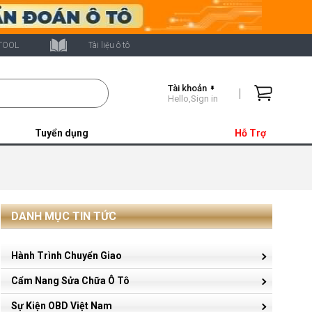
TOOL
Tài liệu ô tô
Tài khoản
Shopping
Hello,Sign in
Cart
Tuyển dụng
Hỗ Trợ
DANH MỤC TIN TỨC
Hành Trình Chuyển Giao
Cẩm Nang Sửa Chữa Ô Tô
Sự Kiện OBD Việt Nam