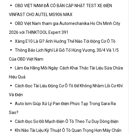
OBD VIỆT NAM ĐÃ CÓ BẢN CẬP NHẬT TEST XE ĐIỆN
VINFAST CHO AUTEL MS906 MAX
OBD Việt Nam tham gia Automechanika Ho Chi Minh City
2026 với THINKTOOL Expert 391
Xăng E10 Là Gì? Ảnh Hưởng Thế Nào Tới Động Cơ Ô Tô
Thông Báo Lịch Nghỉ Lễ Giỗ Tổ Hùng Vương, 30/4 Và 1/5
Của OBD Việt Nam
Làm Đa Hãng Mỗi Ngày: Cách Khai Thác Tài Liệu Sửa Chữa
Hiệu Quả
Cách Đọc Tài Liệu Động Cơ Ô Tô Để Không Nhầm Lỗi Cơ Khí
Và Điện
Auto Ism Giúp Xử Lý Pan Điện Phức Tạp Trong Gara Ra
Sao?
Cách Đọc Sơ Đồ Mạch Điện Ô Tô Theo Tư Duy Dòng Điện
Khi Nào Tài Liệu Kỹ Thuật Ô Tô Quan Trọng Hơn Máy Chẩn