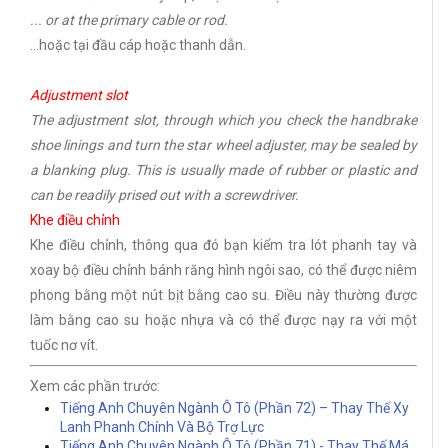
... or at the primary cable or rod.
...hoặc tại đầu cáp hoặc thanh dẫn.
Adjustment slot
The adjustment slot, through which you check the handbrake
shoe linings and turn the star wheel adjuster, may be sealed by
a blanking plug. This is usually made of rubber or plastic and
can be readily prised out with a screwdriver.
Khe điều chỉnh
Khe điều chỉnh, thông qua đó bạn kiểm tra lót phanh tay và
xoay bộ điều chỉnh bánh răng hình ngôi sao, có thể được niêm
phong bằng một nút bịt bằng cao su. Điều này thường được
làm bằng cao su hoặc nhựa và có thể được nạy ra với một
tuốc nơ vít.
Xem các phần trước:
Tiếng Anh Chuyên Ngành Ô Tô (Phần 72) – Thay Thế Xy
Lanh Phanh Chính Và Bộ Trợ Lực
Tiếng Anh Chuyên Ngành Ô Tô (Phần 71) - Thay Thế Má