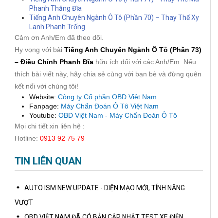
Phanh Thắng Đĩa
Tiếng Anh Chuyên Ngành Ô Tô (Phần 70) – Thay Thế Xy
Lanh Phanh Trống
Cảm ơn Anh/Em đã theo dõi.
Hy vọng với bài
Tiếng Anh Chuyên Ngành Ô Tô (Phần 73)
– Điều Chỉnh Phanh Đĩa
hữu ích đối với các Anh/Em. Nếu
thích bài viết này, hãy chia sẻ cùng với bạn bè và đừng quên
kết nối với chúng tôi!
Website:
Công ty Cổ phần OBD Việt Nam
Fanpage:
Máy Chẩn Đoán Ô Tô Việt Nam
Youtube:
OBD Việt Nam - Máy Chẩn Đoán Ô Tô
Mọi chi tiết xin liên hệ :
Hotline:
0913 92 75 79
TIN LIÊN QUAN
AUTO ISM NEW UPDATE - DIỆN MẠO MỚI, TÍNH NĂNG
VƯỢT
OBD VIỆT NAM ĐÃ CÓ BẢN CẬP NHẬT TEST XE ĐIỆN