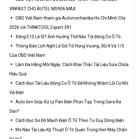
VINFAST CHO AUTEL MS906 MAX
OBD Việt Nam tham gia Automechanika Ho Chi Minh City
2026 với THINKTOOL Expert 391
Xăng E10 Là Gì? Ảnh Hưởng Thế Nào Tới Động Cơ Ô Tô
Thông Báo Lịch Nghỉ Lễ Giỗ Tổ Hùng Vương, 30/4 Và 1/5
Của OBD Việt Nam
Làm Đa Hãng Mỗi Ngày: Cách Khai Thác Tài Liệu Sửa Chữa
Hiệu Quả
Cách Đọc Tài Liệu Động Cơ Ô Tô Để Không Nhầm Lỗi Cơ Khí
Và Điện
Auto Ism Giúp Xử Lý Pan Điện Phức Tạp Trong Gara Ra
Sao?
Cách Đọc Sơ Đồ Mạch Điện Ô Tô Theo Tư Duy Dòng Điện
Khi Nào Tài Liệu Kỹ Thuật Ô Tô Quan Trọng Hơn Máy Chẩn
Đoán?