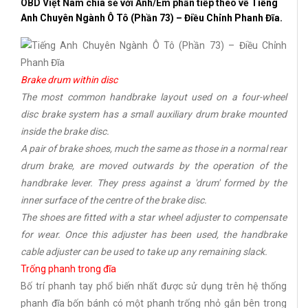
OBD Việt Nam chia sẻ với Anh/Em phần tiếp theo về
Tiếng
Anh Chuyên Ngành Ô Tô (Phần 73) – Điều Chỉnh Phanh Đĩa.
Brake drum within disc
The most common handbrake layout used on a four-wheel
disc brake system has a small auxiliary drum brake mounted
inside the brake disc.
A pair of brake shoes, much the same as those in a normal rear
drum brake, are moved outwards by the operation of the
handbrake lever. They press against a 'drum' formed by the
inner surface of the centre of the brake disc.
The shoes are fitted with a star wheel adjuster to compensate
for wear. Once this adjuster has been used, the handbrake
cable adjuster can be used to take up any remaining slack.
Trống phanh trong đĩa
Bố trí phanh tay phổ biến nhất được sử dụng trên hệ thống
phanh đĩa bốn bánh có một phanh trống nhỏ gắn bên trong