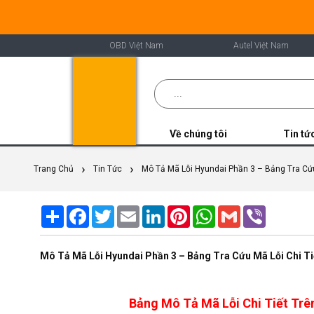
OBD Việt Nam
Autel Việt Nam
Về chúng tôi
Tin tứ
Trang Chủ
Tin Tức
Mô Tả Mã Lỗi Hyundai Phần 3 – Bảng Tra Cứu
Share
Facebook
Twitter
Email
LinkedIn
Pinterest
WhatsApp
Gmail
Viber
Mô Tả Mã Lỗi Hyundai Phần 3 – Bảng Tra Cứu Mã Lỗi Chi Ti
Bảng Mô Tả Mã Lỗi Chi Tiết Trê