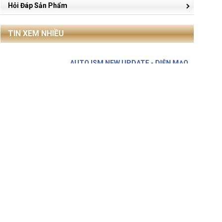
Hỏi Đáp Sản Phẩm
TIN XEM NHIỀU
AUTO ISM NEW UPDATE - DIỆN MẠO
MỚI, TÍNH NĂNG VƯỢT
AUTO ISM 2026 đã chính thức ra mắt
với giao diện hoàn toàn mới cùng nhiều
tính năng giúp kỹ ..
OBD Việt Nam tham gia
Automechanika Ho Chi Minh City
2026 với THINKTOOL Expert 391
OBD Việt Nam trân trọng kính mời Quý
Đối tác và Quý Khách hàng tham quan
gian hàng tại Automechanika ..
Xăng E10 Là Gì? Ảnh Hưởng Thế Nào
Tới Động Cơ Ô Tô
Xăng E10 là gì, ảnh hưởng thế nào tới
động cơ ô tô cũ và mới, khi nào nên