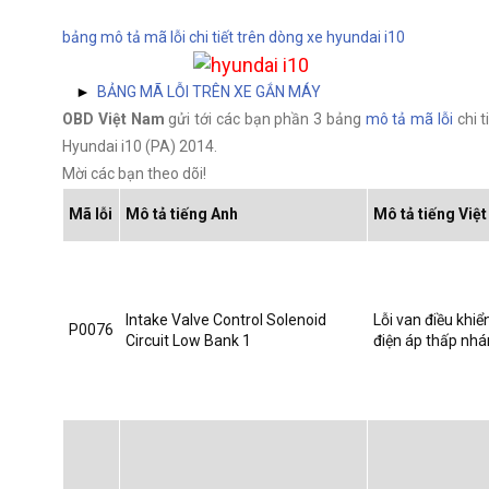
bảng mô tả mã lỗi chi tiết trên dòng xe hyundai i10
►
BẢNG MÃ LỖI TRÊN XE GẮN MÁY
OBD Việt Nam
gửi tới các bạn phần 3 bảng
mô tả mã lỗi
chi t
Hyundai i10 (PA) 2014.
Mời các bạn theo dõi!
Mã lỗi
Mô tả tiếng Anh
Mô tả tiếng Việt
Intake Valve Control Solenoid
Lỗi van điều khi
P0076
Circuit Low Bank 1
điện áp thấp nhá