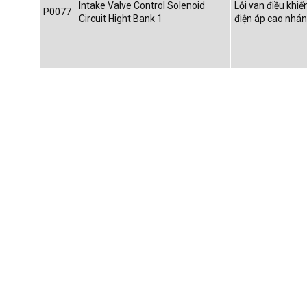
Intake Valve Control Solenoid
Lỗi van điều khi
P0077
Circuit Hight Bank 1
điện áp cao nhán
Exhaust Valve Control Solenoid
Lỗi van điều khi
P0079
Control Circuit Short To Ground
mạch âm
Exhaust Valve Control Solenoid
Lỗi van điều khi
P0080
Control Circuit Short To Battery
mạch dương