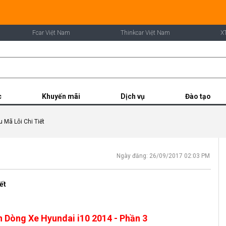
Fcar Việt Nam
Thinkcar Việt Nam
X
c
Khuyến mãi
Dịch vụ
Đào tạo
 Mã Lỗi Chi Tiết
Ngày đăng: 26/09/2017 02:03 PM
ết
n Dòng Xe Hyundai i10 2014 - Phần 3