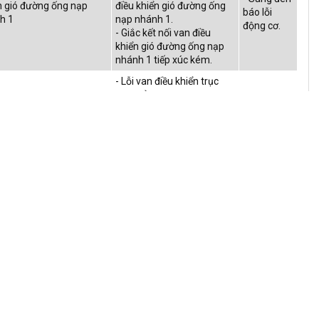
ển gió đường ống nạp
điều khiển gió đường ống
báo lỗi
h 1
nạp nhánh 1.
động cơ.
- Giắc kết nối van điều
khiển gió đường ống nạp
nhánh 1 tiếp xúc kém.
- Lỗi van điều khiển trục
cam xả.
- Ngắn hoặc hở mạch van
- Sáng đèn
ển trục cam xả ngắn
điều khiển trục cam xả.
báo lỗi
- Giắc kết nối van điều
động cơ.
khiển trục cam xả tiếp xúc
kém.
- Lỗi van điều khiển trục
cam xả.
- Ngắn hoặc hở mạch van
- Sáng đèn
ển trục cam xả ngắn
điều khiển trục cam xả.
báo lỗi
- Giắc kết nối van điều
động cơ.
khiển trục cam xả tiếp xúc
kém.
- Lỗi van điều khiển gió
đường ống nạp nhánh 2.
- Ngắn hoặc hở mạch van