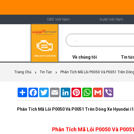
OBD Việt Nam
Autel Việt Nam
Về chúng tôi
Tin tứ
Trang Chủ
Tin Tức
Phân Tích Mã Lỗi P0050 Và P0051 Trên Dòng
Share
Facebook
Twitter
Email
LinkedIn
Pinterest
WhatsApp
Gmail
Viber
Phân Tích Mã Lỗi P0050 Và P0051 Trên Dòng Xe Hyundai i1
Phân Tích Mã Lỗi P0050 Và P0051