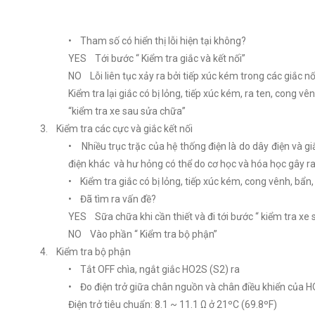
• Tham số có hiển thị lỗi hiện tại không?
YES Tới bước “ Kiểm tra giắc và kết nối”
NO Lỗi liên tục xảy ra bởi tiếp xúc kém trong các giắc n
Kiểm tra lại giắc có bị lỏng, tiếp xúc kém, ra ten, cong 
“kiểm tra xe sau sửa chữa”
3. Kiểm tra các cực và giắc kết nối
• Nhiều trục trặc của hệ thống điện là do dây điện và giắ
điện khác và hư hỏng có thể do cơ học và hóa học gây ra
• Kiểm tra giắc có bị lỏng, tiếp xúc kém, cong vênh, bẩn,
• Đã tìm ra vấn đề?
YES Sữa chữa khi cần thiết và đi tới bước “ kiểm tra xe
NO Vào phần “ Kiểm tra bộ phận”
4. Kiểm tra bộ phận
• Tắt OFF chìa, ngắt giắc HO2S (S2) ra
• Đo điện trở giữa chân nguồn và chân điều khiển của 
Điện trở tiêu chuẩn: 8.1 ~ 11.1 Ω ở 21ºC (69.8ºF)