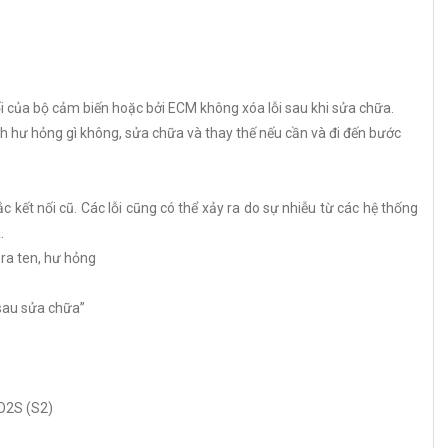
ối của bộ cảm biến hoặc bởi ECM không xóa lỗi sau khi sửa chữa.
vênh hư hỏng gì không, sửa chữa và thay thế nếu cần và đi đến bước
c kết nối cũ. Các lỗi cũng có thể xảy ra do sự nhiễu từ các hệ thống
.
 ra ten, hư hỏng
 sau sửa chữa”
HO2S (S2)