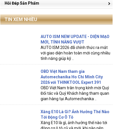
Hỏi Đáp Sản Phẩm
TIN XEM NHIỀU
AUTO ISM NEW UPDATE - DIỆN MẠO
MỚI, TÍNH NĂNG VƯỢT
AUTO ISM 2026 đã chính thức ra mắt
với giao diện hoàn toàn mới cùng nhiều
tính năng giúp kỹ ..
OBD Việt Nam tham gia
Automechanika Ho Chi Minh City
2026 với THINKTOOL Expert 391
OBD Việt Nam trân trọng kính mời Quý
Đối tác và Quý Khách hàng tham quan
gian hàng tại Automechanika ..
Xăng E10 Là Gì? Ảnh Hưởng Thế Nào
Tới Động Cơ Ô Tô
Xăng E10 là gì, ảnh hưởng thế nào tới
động cơ ô tô cũ và mới, khi nào nên