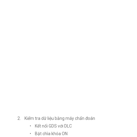
2. Kiểm tra dữ liệu bằng máy chẩn đoán
• Kết nối GDS với DLC
• Bật chìa khóa ON