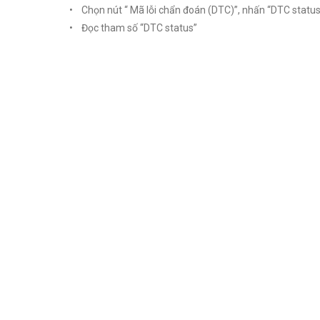
• Chọn nút “ Mã lỗi chẩn đoán (DTC)”, nhấn “DTC statu
• Đọc tham số “DTC status”