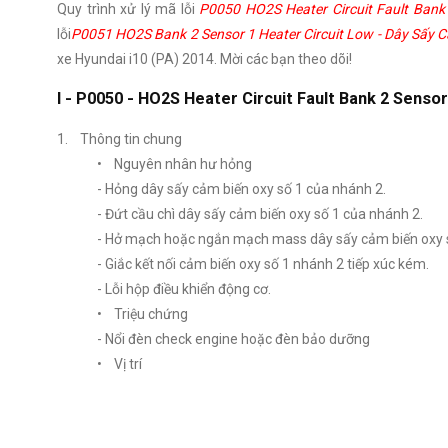
Quy trình xử lý mã lỗi
P0050 HO2S Heater Circuit Fault Bank
lỗi
P0051 HO2S Bank 2 Sensor 1 Heater Circuit Low - Dây Sấy 
xe Hyundai i10 (PA) 2014. Mời các bạn theo dõi!
I - P0050 - HO2S Heater Circuit Fault Bank 2 Sensor
1. Thông tin chung
• Nguyên nhân hư hỏng
- Hỏng dây sấy cảm biến oxy số 1 của nhánh 2.
- Đứt cầu chì dây sấy cảm biến oxy số 1 của nhánh 2.
- Hở mạch hoặc ngắn mạch mass dây sấy cảm biến oxy s
- Giắc kết nối cảm biến oxy số 1 nhánh 2 tiếp xúc kém.
- Lỗi hộp điều khiển động cơ.
• Triệu chứng
- Nổi đèn check engine hoặc đèn bảo dưỡng
• Vị trí