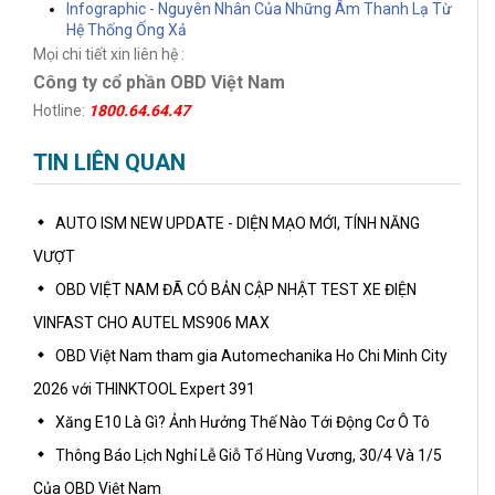
Infographic - Nguyên Nhân Của Những Âm Thanh Lạ Từ
Hệ Thống Ống Xả
Mọi chi tiết xin liên hệ :
Công ty cổ phần OBD Việt Nam
Hotline:
1800.64.64.47
TIN LIÊN QUAN
AUTO ISM NEW UPDATE - DIỆN MẠO MỚI, TÍNH NĂNG
VƯỢT
OBD VIỆT NAM ĐÃ CÓ BẢN CẬP NHẬT TEST XE ĐIỆN
VINFAST CHO AUTEL MS906 MAX
OBD Việt Nam tham gia Automechanika Ho Chi Minh City
2026 với THINKTOOL Expert 391
Xăng E10 Là Gì? Ảnh Hưởng Thế Nào Tới Động Cơ Ô Tô
Thông Báo Lịch Nghỉ Lễ Giỗ Tổ Hùng Vương, 30/4 Và 1/5
Của OBD Việt Nam