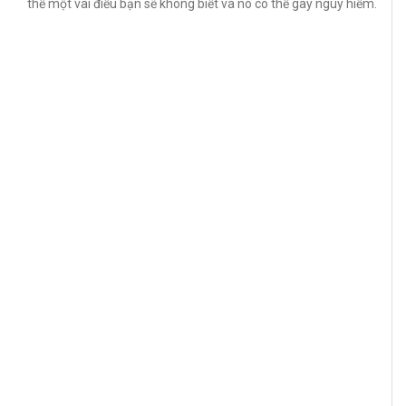
thể một vài điều bạn sẽ không biết và nó có thể gây nguy hiểm.