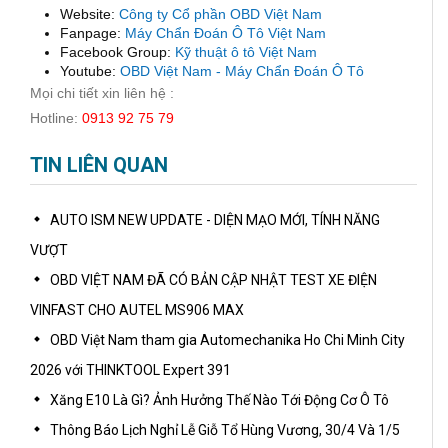
Website:
Công ty Cổ phần OBD Việt Nam
Fanpage:
Máy Chẩn Đoán Ô Tô Việt Nam
Facebook Group:
Kỹ thuật ô tô Việt Nam
Youtube:
OBD Việt Nam - Máy Chẩn Đoán Ô Tô
Mọi chi tiết xin liên hệ :
Hotline:
0913 92 75 79
TIN LIÊN QUAN
AUTO ISM NEW UPDATE - DIỆN MẠO MỚI, TÍNH NĂNG
VƯỢT
OBD VIỆT NAM ĐÃ CÓ BẢN CẬP NHẬT TEST XE ĐIỆN
VINFAST CHO AUTEL MS906 MAX
OBD Việt Nam tham gia Automechanika Ho Chi Minh City
2026 với THINKTOOL Expert 391
Xăng E10 Là Gì? Ảnh Hưởng Thế Nào Tới Động Cơ Ô Tô
Thông Báo Lịch Nghỉ Lễ Giỗ Tổ Hùng Vương, 30/4 Và 1/5