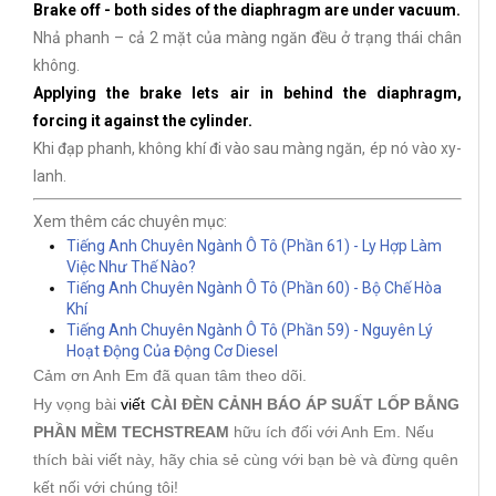
Brake off - both sides of the diaphragm are under vacuum.
Nhả phanh – cả 2 mặt của màng ngăn đều ở trạng thái chân
không.
Applying the brake lets air in behind the diaphragm,
forcing it against the cylinder.
Khi đạp phanh, không khí đi vào sau màng ngăn, ép nó vào xy-
lanh.
Xem thêm các chuyên mục:
Tiếng Anh Chuyên Ngành Ô Tô (Phần 61) - Ly Hợp Làm
Việc Như Thế Nào?
Tiếng Anh Chuyên Ngành Ô Tô (Phần 60) - Bộ Chế Hòa
Khí
Tiếng Anh Chuyên Ngành Ô Tô (Phần 59) - Nguyên Lý
Hoạt Động Của Động Cơ Diesel
Cảm ơn Anh Em đã quan tâm theo dõi.
Hy vọng bài
viết
CÀI ĐÈN CẢNH BÁO ÁP SUẤT LỐP BẰNG
PHẦN MỀM TECHSTREAM
hữu ích đối với Anh Em. Nếu
thích bài viết này, hãy chia sẻ cùng với bạn bè và đừng quên
kết nối với chúng tôi!