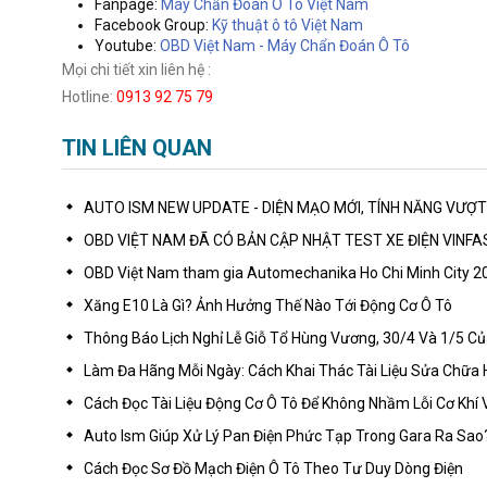
Fanpage:
Máy Chẩn Đoán Ô Tô Việt Nam
Facebook Group:
Kỹ thuật ô tô Việt Nam
Youtube:
OBD Việt Nam - Máy Chẩn Đoán Ô Tô
Mọi chi tiết xin liên hệ :
Hotline:
0913 92 75 79
TIN LIÊN QUAN
AUTO ISM NEW UPDATE - DIỆN MẠO MỚI, TÍNH NĂNG VƯỢT
OBD VIỆT NAM ĐÃ CÓ BẢN CẬP NHẬT TEST XE ĐIỆN VINF
OBD Việt Nam tham gia Automechanika Ho Chi Minh City 2
Xăng E10 Là Gì? Ảnh Hưởng Thế Nào Tới Động Cơ Ô Tô
Thông Báo Lịch Nghỉ Lễ Giỗ Tổ Hùng Vương, 30/4 Và 1/5 C
Làm Đa Hãng Mỗi Ngày: Cách Khai Thác Tài Liệu Sửa Chữa 
Cách Đọc Tài Liệu Động Cơ Ô Tô Để Không Nhầm Lỗi Cơ Khí 
Auto Ism Giúp Xử Lý Pan Điện Phức Tạp Trong Gara Ra Sao
Cách Đọc Sơ Đồ Mạch Điện Ô Tô Theo Tư Duy Dòng Điện