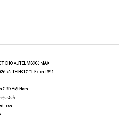
AST CHO AUTEL MS906 MAX
026 với THINKTOOL Expert 391
ủa OBD Việt Nam
Hiệu Quả
Và Điện
?