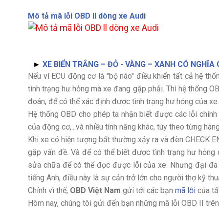
Mô tả mã lỗi OBD II dòng xe Audi
►
XE BIỂN TRẮNG – ĐỎ - VÀNG – XANH CÓ NGHĨA G
Nếu ví ECU động cơ là "bộ não" điều khiển tất cả hệ thố
tình trạng hư hỏng mà xe đang gặp phải. Thì hệ thống O
đoán, để có thể xác định được tình trạng hư hỏng của xe.
Hệ thống OBD cho phép ta nhận biết được các lỗi chính n
của động cơ,...và nhiều tính năng khác, tùy theo từng hãng
Khi xe có hiện tượng bất thường xảy ra và đèn CHECK ENG
gặp vấn đề. Và để có thể biết được tình trạng hư hỏng
sửa chữa để có thể đọc được lỗi của xe. Nhưng đại đ
tiếng Anh, điều này là sự cản trở lớn cho người thợ kỹ th
Chính vì thế,
OBD Việt Nam
gửi tới các bạn
mã lỗi
của tất
Hôm nay, chúng tôi gửi đến bạn những mã lỗi OBD II trê