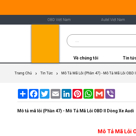
OBD Việt Nam
Autel Việt Nam
Về chúng tôi
Tin tứ
Trang Chủ
Tin Tức
Mô Tả Mã Lỗi (Phần 47) - Mô Tả Mã Lỗi OBD 
Share
Facebook
Twitter
Email
LinkedIn
Pinterest
WhatsApp
Gmail
Viber
Mô tả mã lỗi (Phần 47) - Mô Tả Mã Lỗi OBD II Dòng Xe Audi
Mô Tả Mã Lỗi O