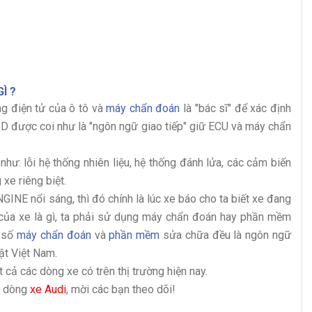
Ì ?
ng điện tử của ô tô và
máy chẩn đoán
là "bác sĩ" để xác định
BD được coi như là "ngôn ngữ giao tiếp" giữ ECU và máy chẩn
hư: lỗi hệ thống nhiên liệu, hệ thống đánh lửa, các cảm biến
 xe riêng biệt.
INE nổi sáng, thì đó chính là lúc xe báo cho ta biết xe đang
 của xe là gì, ta phải sử dụng máy chẩn đoán hay phần mềm
a số
máy chẩn đoán
và
phần mềm
sửa chữa đều là ngôn ngữ
uật Việt Nam.
 cả các dòng xe có trên thị trường hiện nay.
n dòng
xe Audi
, mời các bạn theo dõi!