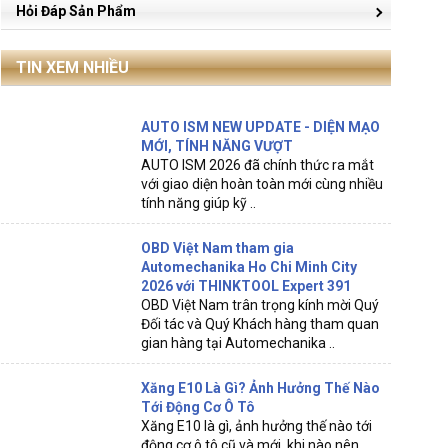
Hỏi Đáp Sản Phẩm
TIN XEM NHIỀU
AUTO ISM NEW UPDATE - DIỆN MẠO
MỚI, TÍNH NĂNG VƯỢT
AUTO ISM 2026 đã chính thức ra mắt
với giao diện hoàn toàn mới cùng nhiều
tính năng giúp kỹ ..
OBD Việt Nam tham gia
Automechanika Ho Chi Minh City
2026 với THINKTOOL Expert 391
OBD Việt Nam trân trọng kính mời Quý
Đối tác và Quý Khách hàng tham quan
gian hàng tại Automechanika ..
Xăng E10 Là Gì? Ảnh Hưởng Thế Nào
Tới Động Cơ Ô Tô
Xăng E10 là gì, ảnh hưởng thế nào tới
động cơ ô tô cũ và mới, khi nào nên