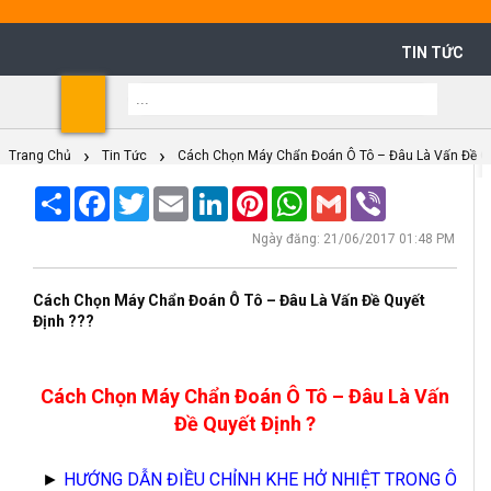
TIN TỨC
Shoppi
Cart
Trang Chủ
Tin Tức
Cách Chọn Máy Chẩn Đoán Ô Tô – Đâu Là Vấn Đề Qu
Share
Facebook
Twitter
Email
LinkedIn
Pinterest
WhatsApp
Gmail
Viber
Ngày đăng: 21/06/2017 01:48 PM
Cách Chọn Máy Chẩn Đoán Ô Tô – Đâu Là Vấn Đề Quyết
Định ???
Cách Chọn Máy Chẩn Đoán Ô Tô – Đâu Là Vấn
Đề Quyết Định ?
►
HƯỚNG DẪN ĐIỀU CHỈNH KHE HỞ NHIỆT TRONG Ô