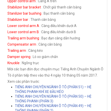
Upper control arm
: Càng A trên
Stabilizer bar bracket
: Chốt giữ thanh cân bằng
Stanilizer bar bushing
: Bạc thanh cân bằng
Stabilizer bar
: Thanh cân bằng
Lower control arm A
: Càng điều khiển dưới A
Lower control arm B
: Càng điều khiển dưới B
Trailing arm bushing
: Bạc đạn càng dẫn hướng
Compensator arm
: Càng cân bằng
Trailing arm
: Càng kéo
Damper spring
: Lò xo giảm chấn
Knuckle
: Ngỗng trục
Mời các bạn đón đọc chuyên mục Tiếng Anh Chuyên Ngành Ô
Tô ở phần tiếp theo vào thứ 4 ngày 10 tháng 05 năm 2017.
Xem các phần trước:
TIẾNG ANH CHUYÊN NGÀNH Ô TÔ (PHẦN 51)
–
HỆ
THỐNG PHANH KHÍ XE ĐẦU KÉO
TIẾNG ANH CHUYÊN NGÀNH Ô TÔ (PHẦN 50) – HỆ
THỐNG PHANH (PHẦN 3)
TIẾNG ANH CHUYÊN NGÀNH Ô TÔ (PHẦN 49) – HỆ
THỐNG PHANH (PHẦN 2)