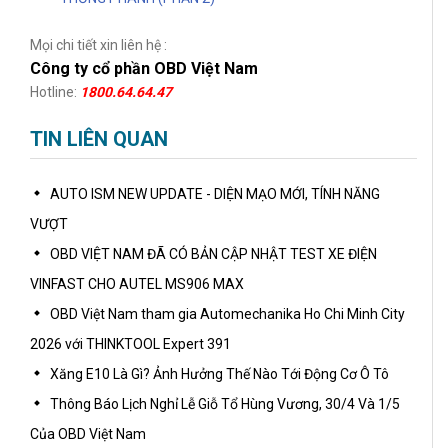
Mọi chi tiết xin liên hệ :
Công ty cổ phần OBD Việt Nam
Hotline:
1800.64.64.47
TIN LIÊN QUAN
AUTO ISM NEW UPDATE - DIỆN MẠO MỚI, TÍNH NĂNG
VƯỢT
OBD VIỆT NAM ĐÃ CÓ BẢN CẬP NHẬT TEST XE ĐIỆN
VINFAST CHO AUTEL MS906 MAX
OBD Việt Nam tham gia Automechanika Ho Chi Minh City
2026 với THINKTOOL Expert 391
Xăng E10 Là Gì? Ảnh Hưởng Thế Nào Tới Động Cơ Ô Tô
Thông Báo Lịch Nghỉ Lễ Giỗ Tổ Hùng Vương, 30/4 Và 1/5
Của OBD Việt Nam