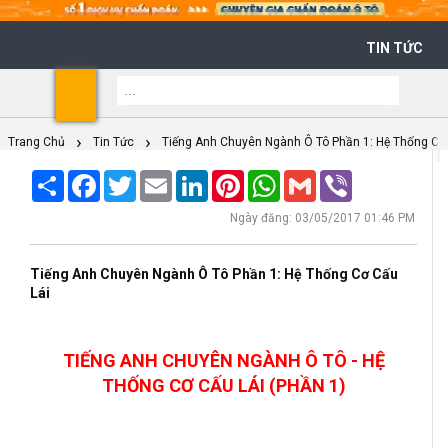
TIN TỨC
Shoppi
Cart
Trang Chủ
Tin Tức
Tiếng Anh Chuyên Ngành Ô Tô Phần 1: Hệ Thống Cơ
Share
Facebook
Twitter
Email
LinkedIn
Pinterest
WhatsApp
Gmail
Viber
Ngày đăng: 03/05/2017 01:46 PM
Tiếng Anh Chuyên Ngành Ô Tô Phần 1: Hệ Thống Cơ Cấu
Lái
TIẾNG ANH CHUYÊN NGÀNH Ô TÔ - HỆ
THỐNG CƠ CẤU LÁI (PHẦN 1)