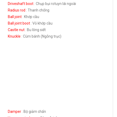
Driveshaft boot
: Chụp bụi rotuyn lái ngoài
Radius rod
: Thanh chống
Ball joint
: Khớp cầu
Ball joint boot
: Vỏ khớp cầu
Castle nut
: Bu lông siết
Knuckle
: Cùm bánh (Ngỗng trục)
Damper
: Bộ giảm chấn