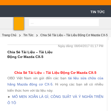
TIN TỨC
Shoppin
Cart
Trang Chủ
Tin Tức
Chia Sẻ Tài Liệu – Tài Liệu Động Cơ Mazda CX-5
Ngày đăng: 08/04/2017 01:17 PM
Chia Sẻ Tài Liệu – Tài Liệu
Động Cơ Mazda CX-5
Chia Sẻ Tài Liệu – Tài Liệu Động Cơ Mazda CX-5
OBD Việt Nam xin gửi đến các bạn
tài liệu sửa chữa của
hãng Mazda động cơ CX-5
. Hi vọng các bạn sẽ có nhiều
kiến thức hơn với tài liệu này.
►
MÔ MEN XOẮN LÀ GÌ, CÔNG SUẤT VÀ Ý NGHĨA TRÊN
Ô TÔ