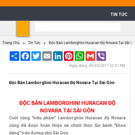
TIN TỨC
Shoppi
Cart
Trang Chủ
Tin Tức
Độc Bản Lamborghini Huracan Độ Novara Tại Sài G
Share
Facebook
Twitter
Email
LinkedIn
Pinterest
WhatsApp
Gmail
Viber
Ngày đăng: 09/03/2017 02:57 PM
Độc Bản Lamborghini Huracan Độ Novara Tại Sài Gòn
ĐỘC BẢN LAMBORGHINI HURACAN ĐỘ
NOVARA TẠI SÀI GÒN
Cuối cùng "siêu phẩm" Lamborghini Huracan độ Novara
cũng đã được hoàn thiện và chính thức lăn bánh "khoe
dáng" trên đường phố Sài Gòn.