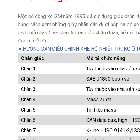
Một số dòng xe GM năm 1995 đã sử dụng giắc chẩn đoán
bằng cách xem những giấy nhãn dán dưới nắp ca pô xe.
cách nối chân 5 và chân 6 trên giắc chẩn đoán, nếu xe b
đọc mã lỗi đó.
►HƯỚNG DẪN ĐIỀU CHỈNH KHE HỞ NHIỆT TRONG Ô T
Chân giắc
Mô tả chức năng
Chân 1
Tùy thuộc vào nhà sản x
Chân 2
SAE J1850 bus +ve
Chân 3
Tùy thuộc vào nhà sản x
Chân 4
Mass sườn
Chân 5
Tín hiệu mass
Chân 6
CAN data bus, high – IS
Chân 7
K-line – ISO 9141-2/IS