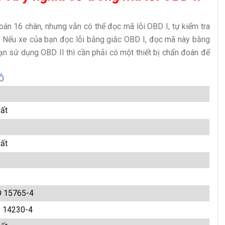
 16 chân, nhưng vẫn có thể đọc mã lỗi OBD I, tự kiểm tra
 Nếu xe của bạn đọc lỗi bằng giắc OBD I, đọc mã này bằng
ạn sử dụng OBD II thì cần phải có một thiết bị chẩn đoán để
Ô
uất
uất
O 15765-4
O 14230-4