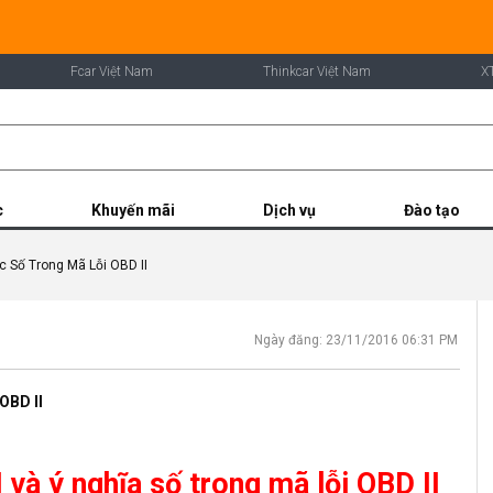
Fcar Việt Nam
Thinkcar Việt Nam
X
c
Khuyến mãi
Dịch vụ
Đào tạo
c Số Trong Mã Lỗi OBD II
Ngày đăng: 23/11/2016 06:31 PM
OBD II
 và ý nghĩa số trong mã lỗi OBD II