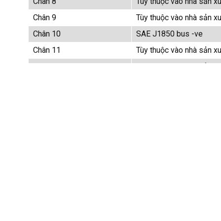
Chân 8
Tùy thuộc vào nhà sản x
Chân 9
Tùy thuộc vào nhà sản x
Chân 10
SAE J1850 bus -ve
Chân 11
Tùy thuộc vào nhà sản x
Chân 12
Tùy thuộc vào nhà sản x
Chân 13
Tùy thuộc vào nhà sản x
Chân 14
CAN data bus, low – IS
Chân 15
L-line – ISO 9141-2/IS
Chân 16
Dương ắc quy
Định dạng mã lỗi OBD II
MÃ LỖI CÓ NĂM KÍ TỰ, KÍ TỰ ĐẦU TIÊN LÀ MỘT CHỮ 