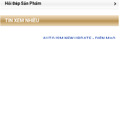
Hỏi Đáp Sản Phẩm
TIN XEM NHIỀU
AUTO ISM NEW UPDATE - DIỆN MẠO
MỚI, TÍNH NĂNG VƯỢT
AUTO ISM 2026 đã chính thức ra mắt
với giao diện hoàn toàn mới cùng nhiều
tính năng giúp kỹ ..
OBD Việt Nam tham gia
Automechanika Ho Chi Minh City
2026 với THINKTOOL Expert 391
OBD Việt Nam trân trọng kính mời Quý
Đối tác và Quý Khách hàng tham quan
gian hàng tại Automechanika ..
Xăng E10 Là Gì? Ảnh Hưởng Thế Nào
Tới Động Cơ Ô Tô
Xăng E10 là gì, ảnh hưởng thế nào tới
động cơ ô tô cũ và mới, khi nào nên