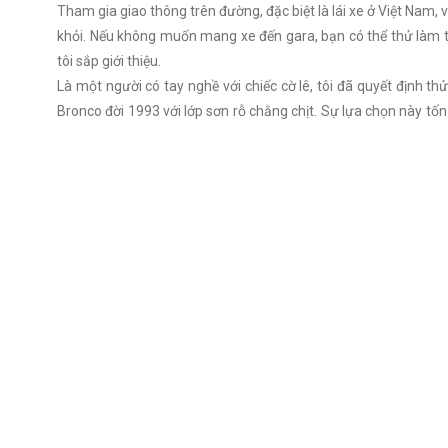
Tham gia giao thông trên đường, đặc biệt là lái xe ở Việt Nam, 
khỏi. Nếu không muốn mang xe đến gara, bạn có thể thử làm tạ
tôi sắp giới thiệu.
Là một người có tay nghề với chiếc cờ lê, tôi đã quyết định 
Bronco đời 1993 với lớp sơn rỗ chằng chịt. Sự lựa chọn này t
đô để sơn lại toàn bộ xe một cách chuyên nghiệp. Một bộ bao g
mà bạn có thể tìm thấy ở một xưởng sơn. Dưới đây là những bướ
Bạn được cung cấp những gì?
Cũng như bất kỳ bộ đồ nghề sửa sang nào, có rất nhiều thứ đ
màu M1724A) bao gồm: dung môi hòa tan, hợp chất đánh bóng,
tiết khác để sơn lem vào, các bình sơn lót, sơn phủ ngoài, sơn t