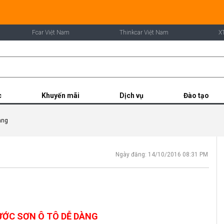
Fcar Việt Nam
Thinkcar Việt Nam
X
c
Khuyến mãi
Dịch vụ
Đào tạo
àng
Ngày đăng: 14/10/2016 08:31 PM
ỚC SƠN Ô TÔ DỄ DÀNG