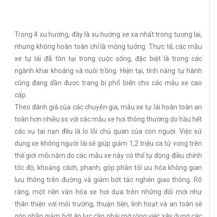
Trong 4 xu hướng, đây là xu hướng xe xa nhất trong tương lai,
nhưng không hoàn toàn chỉ là mộng tưởng. Thực tế, các mẫu
xe tự lái đã tồn tại trong cuộc sống, đặc biệt là trong các
ngành khai khoáng và nuôi trồng. Hiện tại, tính năng tự hành
cũng đang dần được trang bị phổ biến cho các mẫu xe cao
cấp.
Theo đánh giá của các chuyên gia, mẫu xe tự lái hoàn toàn an
toàn hơn nhiều so với các mẫu xe hơi thông thường do hầu hết
các vụ tai nạn đều là lo lỗi chủ quan của con nguời. Việc sử
dụng xe không người lái sẽ giúp giảm 1,2 triệu ca tử vong trên
thế giới mỗi năm do các mẫu xe này có thể tự động điều chỉnh
tốc độ, khoảng cách, phanh, góp phần tối ưu hóa không gian
lưu thông trên đường và giảm bớt tắc nghẽn giao thông. Rõ
ràng, một nền văn hóa xe hơi dựa trên những đổi mới như
thân thiện với môi trường, thuận tiện, linh hoạt và an toàn sẽ
góp phần giảm bớt áp lực cần phải mở rộng việc xây dựng các