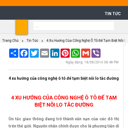
TIN TỨC
Shoppi
Cart
Trang Chủ
Tin Tức
4 Xu Hướng Của Công Nghệ Ô Tô Để Tạm Biệt Nỗi L
Share
Facebook
Twitter
Email
LinkedIn
Pinterest
WhatsApp
Gmail
Viber
Ngày đăng: 18/08/2016 08:48 PM
4 xu hướng của công nghệ ô tô để tạm biệt nỗi lo tắc đường
4 XU HƯỚNG CỦA CÔNG NGHỆ Ô TÔ ĐỂ TẠM
BIỆT NỖI LO TẮC ĐƯỜNG
Ùn tắc giao thông đang trở thành vấn nạn của các đô thị
trên thế giới. Nguyên nhân chính được cho là phương tiện di