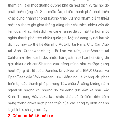
thậm chí là đi một quãng đường khá xa nếu dịch vụ tại nơi đó
phát triển rộng rãi. Sau châu Âu, nhiều thành phố phát triển
khác cũng nhanh chóng bắt kịp trào lưu mới nhằm giảm thiểu
mật độ tham gia giao thông cũng như cải thiện nhiều vấn đề
liên quan khác. Hiện dịch vụ car-sharing đã có mặt tại hơn một
nghìn thành phố trên nhiều quốc gia. Một số công ty nổi bật về
dịch vụ này có thể kể đến như Autolib tại Paris, City Car Club
tại Anh, Greenwheels tại Hà Lan và Đức, JustSharelt tại
California. Bên cạnh đó, nhiều hãng sản xuất xe hơi cũng đã
giới thiệu dịch car-Sharing của riêng mình như car2go đang
hoạt động rất tốt của Daimler, DriveNow của BMW, Quicar và
OpenFleet của Volkswagen. Điều đáng nói là không chỉ phát
triển tại các thành phố phương Tây, châu Á cũng không nằm
ngoài xu hướng khi những đô thị đông đúc đầy xe như Bắc
Kinh, Thượng Hải, Jakarta… chắc chắc sẽ là điểm đến tiềm
năng trong chiến lược phát triển của các công ty kinh doanh
loại hình dịch vụ mới này.
2. Công nghệ kết nối xe