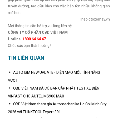
tuyến đường, tạo điều kiện cho việc bảo tồn nhiều không gian
mở hơn.
Theo otoxemay.vn
Mọi thông tin cần hỗ trợ,vui lòng liên hệ :
CÔNG TY CỔ PHẦN OBD VIỆT NAM
Hotline:
1800 64 64 47
Chúc các bạn thành công !
TIN LIÊN QUAN
AUTO ISM NEW UPDATE - DIỆN MẠO MỚI, TÍNH NĂNG
VƯỢT
OBD VIỆT NAM ĐÃ CÓ BẢN CẬP NHẬT TEST XE ĐIỆN
VINFAST CHO AUTEL MS906 MAX
OBD Việt Nam tham gia Automechanika Ho Chi Minh City
2026 với THINKTOOL Expert 391