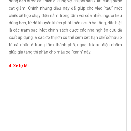
đang dần được cải thiện đi cùng với chi phí sản xuất cũng được
cắt giảm. Chính những điều này đã giúp cho việc “tậu” một
chiếc xế hộp chạy điện nằm trong tầm với của nhiều người tiêu
dùng hơn, từ đó khuyến khích phát triển cơ sở hạ tầng, đặc biệt
là các trạm sạc. Một chính sách được các nhà nghiên cứu đề
xuất áp dụng là các đô thị lớn có thể xem xét hạn chế sở hữu ô
tô cá nhân ở trung tâm thành phố, ngoại trừ xe điện nhằm
giúp gia tăng thị phần cho mẫu xe “xanh” này.
4. Xe tự lái