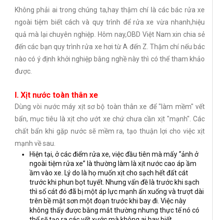
Không phải ai trong chúng ta,hay thậm chí là các bác rửa xe
ngoài tiệm biết cách và quy trình để rửa xe vừa nhanh,hiệu
quả mà lại chuyên nghiệp. Hôm nay,OBD Việt Nam xin chia sẻ
đến các bạn quy trình rửa xe hơi từ A đến Z. Thậm chí nếu bác
nào có ý định khởi nghiệp bằng nghề này thì có thể tham khảo
được.
I. Xịt nước toàn thân xe
Dùng vòi nước máy xịt sơ bộ toàn thân xe để "làm mềm" vết
bẩn, mục tiêu là xịt cho ướt xe chứ chưa cần xịt "mạnh". Các
chất bẩn khi gặp nước sẽ mềm ra, tạo thuận lợi cho việc xịt
mạnh về sau.
Hiện tại, ở các điểm rửa xe, việc đầu tiên mà mấy “ảnh ở
ngoài tiệm rửa xe” là thường làm là xịt nước cao áp ầm
ầm vào xe. Lý do là họ muốn xịt cho sạch hết đất cát
trước khi phun bọt tuyết. Nhưng vấn đề là trước khi sạch
thì số cát đó đã bị một áp lực mạnh ấn xuống và trượt dài
trên bề mặt sơn một đoạn trước khi bay đi. Việc này
không thấy được bằng mắt thường nhưng thực tế nó có
thể sẽ tạo ra các vết xước mà không ai hay biết.