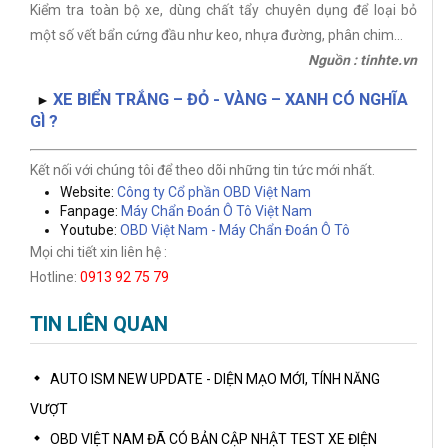
Kiểm tra toàn bộ xe, dùng chất tẩy chuyên dụng để loại bỏ
một số vết bẩn cứng đầu như keo, nhựa đường, phân chim…
Nguồn : tinhte.vn
XE BIỂN TRẮNG – ĐỎ - VÀNG – XANH CÓ NGHĨA
►
GÌ ?
Kết nối với chúng tôi để theo dõi những tin tức mới nhất.
Website:
Công ty Cổ phần OBD Việt Nam
Fanpage:
Máy Chẩn Đoán Ô Tô Việt Nam
Youtube:
OBD Việt Nam - Máy Chẩn Đoán Ô Tô
Mọi chi tiết xin liên hệ :
Hotline:
0913 92 75 79
TIN LIÊN QUAN
AUTO ISM NEW UPDATE - DIỆN MẠO MỚI, TÍNH NĂNG
VƯỢT
OBD VIỆT NAM ĐÃ CÓ BẢN CẬP NHẬT TEST XE ĐIỆN