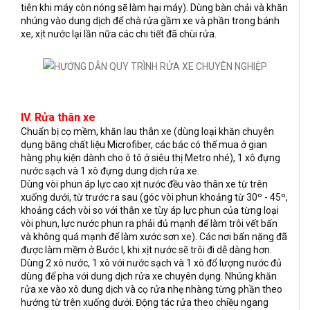
tiên khi máy còn nóng sẽ làm hại máy). Dùng bàn chải và khăn
nhúng vào dung dịch để chà rửa gầm xe và phần trong bánh
xe, xịt nước lại lần nữa các chi tiết đã chùi rửa.
IV. Rửa thân xe
Chuẩn bị cọ mềm, khăn lau thân xe (dùng loại khăn chuyên
dụng bằng chất liệu Microfiber, các bác có thể mua ở gian
hàng phụ kiện dành cho ô tô ở siêu thị Metro nhé), 1 xô đựng
nước sạch và 1 xô đựng dung dịch rửa xe.
Dùng vòi phun áp lực cao xịt nước đều vào thân xe từ trên
xuống dưới, từ trước ra sau (góc vòi phun khoảng từ 30º - 45º,
khoảng cách vòi so với thân xe tùy áp lực phun của từng loại
vòi phun, lực nước phun ra phải đủ mạnh để làm trôi vết bẩn
và không quá mạnh để làm xước sơn xe). Các nơi bẩn nặng đã
được làm mềm ở Bước I, khi xịt nước sẽ trôi đi dễ dàng hơn.
Dùng 2 xô nước, 1 xô với nước sạch và 1 xô đổ lượng nước đủ
dùng để pha với dung dịch rửa xe chuyên dụng. Nhúng khăn
rửa xe vào xô dung dịch và cọ rửa nhẹ nhàng từng phần theo
hướng từ trên xuống dưới. Động tác rửa theo chiều ngang