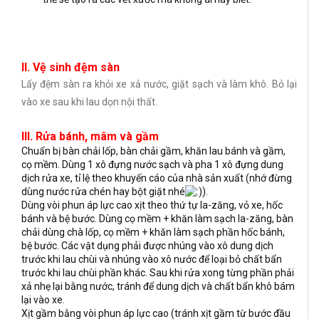
II. Vệ sinh đệm sàn
Lấy đệm sàn ra khỏi xe xả nước, giặt sạch và làm khô. Bỏ lại
vào xe sau khi lau dọn nội thất.
III. Rửa bánh, mâm và gầm
Chuẩn bị bàn chải lốp, bàn chải gầm, khăn lau bánh và gầm,
cọ mềm. Dùng 1 xô đựng nước sạch và pha 1 xô đựng dung
dịch rửa xe, tỉ lệ theo khuyến cáo của nhà sản xuất (nhớ đừng
dùng nước rửa chén hay bột giặt nhé
).
Dùng vòi phun áp lực cao xịt theo thứ tự la-zăng, vỏ xe, hốc
bánh và bệ bước. Dùng cọ mềm + khăn làm sạch la-zăng, bàn
chải dùng chà lốp, cọ mềm + khăn làm sạch phần hốc bánh,
bệ bước. Các vật dụng phải được nhúng vào xô dung dịch
trước khi lau chùi và nhúng vào xô nước để loại bỏ chất bẩn
trước khi lau chùi phần khác. Sau khi rửa xong từng phần phải
xả nhẹ lại bằng nước, tránh để dung dịch và chất bẩn khô bám
lại vào xe.
Xịt gầm bằng vòi phun áp lực cao (tránh xịt gầm từ bước đầu