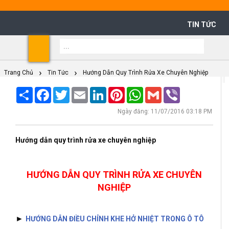
TIN TỨC
Shoppi
Cart
Trang Chủ
Tin Tức
Hướng Dẫn Quy Trình Rửa Xe Chuyên Nghiệp
Share
Facebook
Twitter
Email
LinkedIn
Pinterest
WhatsApp
Gmail
Viber
Ngày đăng: 11/07/2016 03:18 PM
Hướng dẫn quy trình rửa xe chuyên nghiệp
HƯỚNG DẪN QUY TRÌNH RỬA XE CHUYÊN
NGHIỆP
►
HƯỚNG DẪN ĐIỀU CHỈNH KHE HỞ NHIỆT TRONG Ô TÔ