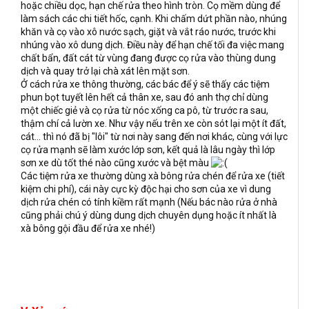
hoặc chiều dọc, hạn chế rửa theo hình tròn. Cọ mềm dùng để
làm sách các chi tiết hốc, cạnh. Khi chấm dứt phần nào, nhúng
khăn và cọ vào xô nước sạch, giặt và vắt ráo nước, trước khi
nhúng vào xô dung dịch. Điều này để hạn chế tối đa việc mang
chất bẩn, đất cát từ vùng đang được cọ rửa vào thùng dung
dịch và quay trở lại chà xát lên mặt sơn.
Ở cách rửa xe thông thường, các bác để ý sẽ thấy các tiệm
phun bọt tuyết lên hết cả thân xe, sau đó anh thợ chỉ dùng
một chiếc giẻ và cọ rửa từ nóc xống ca pô, từ trước ra sau,
thậm chí cả lườn xe. Như vậy nếu trên xe còn sót lại một ít đất,
cát… thì nó đã bị "lôi" từ nơi này sang đến nơi khác, cùng với lực
cọ rửa mạnh sẽ làm xước lớp sơn, kết quả là lâu ngày thì lớp
sơn xe dù tốt thé nào cũng xước và bệt màu
Các tiệm rửa xe thường dùng xà bông rửa chén để rửa xe (tiết
kiệm chi phí), cái này cực kỳ độc hại cho sơn của xe vì dung
dịch rửa chén có tính kiềm rất mạnh (Nếu bác nào rửa ở nhà
cũng phải chú ý dùng dung dịch chuyên dụng hoặc ít nhất là
xà bông gội đầu để rửa xe nhé!)