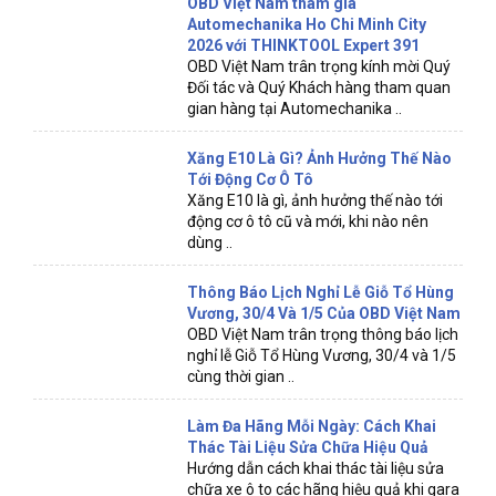
OBD Việt Nam tham gia
Automechanika Ho Chi Minh City
2026 với THINKTOOL Expert 391
OBD Việt Nam trân trọng kính mời Quý
Đối tác và Quý Khách hàng tham quan
gian hàng tại Automechanika ..
Xăng E10 Là Gì? Ảnh Hưởng Thế Nào
Tới Động Cơ Ô Tô
Xăng E10 là gì, ảnh hưởng thế nào tới
động cơ ô tô cũ và mới, khi nào nên
dùng ..
Thông Báo Lịch Nghỉ Lễ Giỗ Tổ Hùng
Vương, 30/4 Và 1/5 Của OBD Việt Nam
OBD Việt Nam trân trọng thông báo lịch
nghỉ lễ Giỗ Tổ Hùng Vương, 30/4 và 1/5
cùng thời gian ..
Làm Đa Hãng Mỗi Ngày: Cách Khai
Thác Tài Liệu Sửa Chữa Hiệu Quả
Hướng dẫn cách khai thác tài liệu sửa
chữa xe ô to các hãng hiệu quả khi gara