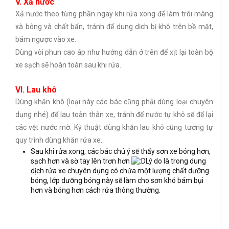
V. Xả nước
Xả nước theo từng phần ngay khi rửa xong để làm trôi màng
xà bông và chất bẩn, tránh để dung dịch bị khô trên bề mặt,
bám ngược vào xe.
Dùng vòi phun cao áp như hướng dẫn ở trên để xịt lại toàn bộ
xe sạch sẽ hoàn toàn sau khi rửa.
VI. Lau khô
Dùng khăn khô (loại này các bác cũng phải dùng loại chuyên
dụng nhé) để lau toàn thân xe, tránh để nước tự khô sẽ để lại
các vệt nước mờ. Kỹ thuật dùng khăn lau khô cũng tương tự
quy trình dùng khăn rửa xe.
Sau khi rửa xong, các bác chú ý sẽ thấy sơn xe bóng hơn,
sạch hơn và sờ tay lên trơn hơn
Lý do là trong dung
dịch rửa xe chuyên dụng có chứa một lượng chất dưỡng
bóng, lớp dưỡng bóng này sẽ làm cho sơn khó bám bụi
hơn và bóng hơn cách rửa thông thường.