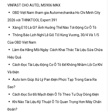
VINFAST CHO AUTEL MS906 MAX
OBD Việt Nam tham gia Automechanika Ho Chi Minh City
2026 với THINKTOOL Expert 391
Xăng E10 Là Gì? Ảnh Hưởng Thế Nào Tới Động Cơ Ô Tô
Thông Báo Lịch Nghỉ Lễ Giỗ Tổ Hùng Vương, 30/4 Và 1/5
Của OBD Việt Nam
Làm Đa Hãng Mỗi Ngày: Cách Khai Thác Tài Liệu Sửa Chữa
Hiệu Quả
Cách Đọc Tài Liệu Động Cơ Ô Tô Để Không Nhầm Lỗi Cơ Khí
Và Điện
Auto Ism Giúp Xử Lý Pan Điện Phức Tạp Trong Gara Ra
Sao?
Cách Đọc Sơ Đồ Mạch Điện Ô Tô Theo Tư Duy Dòng Điện
Khi Nào Tài Liệu Kỹ Thuật Ô Tô Quan Trọng Hơn Máy Chẩn
Đoán?