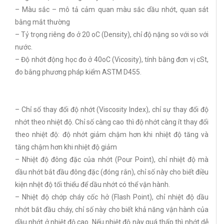
– Màu sắc – mô tả cảm quan màu sắc dầu nhớt, quan sát
bằng mắt thường
– Tỷ trọng riêng đo ở 20 oC (Density), chỉ độ nặng so với so với
nước.
– Độ nhớt động học đo ở 40oC (Vicosity), tính bằng đơn vị cSt,
đo bằng phương pháp kiểm ASTM D455.
– Chỉ số thay đổi độ nhớt (Viscosity Index), chỉ sự thay đổi độ
nhớt theo nhiệt độ. Chỉ số càng cao thì độ nhớt càng ít thay đổi
theo nhiệt độ: độ nhớt giảm chậm hơn khi nhiệt độ tăng và
tăng chậm hơn khi nhiệt độ giảm
– Nhiệt độ đông đặc của nhớt (Pour Point), chỉ nhiệt độ mà
dầu nhớt bắt đầu đông đặc (đóng rắn), chỉ số này cho biết điều
kiện nhệt độ tối thiểu để dầu nhớt có thể vận hành.
– Nhiệt độ chớp cháy cốc hở (Flash Point), chỉ nhiệt độ dầu
nhớt bắt đầu cháy, chỉ số này cho biết khả năng vận hành của
dầu nhớt ở nhiệt độ cao. Nếu nhiệt độ này quá thấp thì nhớt dễ