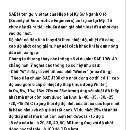
SAE là tên gọi viết tắt của Hiệp Hội Kỹ Sư Ngành Ô tô
(Society of Automotive Engineers) có trụ sở tại Mỹ. Tổ
chức này đề ra tiêu chuẩn đánh giá phân loại dầu nhớt dựa
vào độ nhớt.
Độ nhớt có đặc tính thay đổi theo nhiệt độ, nhiệt độ càng
cao độ nhớt càng giảm, hay nói cách khác khi bị đun nóng
dầu sẽ loãng ra.
Chúng ta thường thấy các thông số ví dụ như SAE 10W-40
chẳng hạn. Ý nghĩa các thông số số này như sau:
· Chữ “W” ở đây là viết tắt của chữ “Winter” (mùa đông).
· Theo tiêu chuẩn
SAE J300
cho nhớt động cơ thì có
11 cấp
độ
bao gồm
6 cấp ở nhiệt độ thấp
(mùa đông Winter)
là
0w
,
5w
,
10w
,
15w
,
20w
và
25w
tương ứng với nhiệt độ thấp
nhất mà nhớt còn bơm được lần lượt là -40, -35, -30, -25,
-20, -15 độ C (trạng thái độ độ nhớt của tất cả các loại nhớt
là bằng nhau và có giá trị rất cao). Ví dụ nhớt 25w thì nhiệt
độ thấp nhất mà nhớt còn bơm lên được là -15 độ C.
·
5 cấp còn lại
là
20
,
30
,
40
,
50
,
60
tương ứng với độ nhớt
động học tối thiểu ở 100 độ C lần lượt