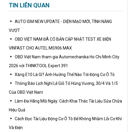
TIN LIÊN QUAN
AUTO ISM NEW UPDATE - DIỆN MẠO MỚI, TÍNH NĂNG
VƯỢT
OBD VIỆT NAM ĐÃ CÓ BẢN CẬP NHẬT TEST XE ĐIỆN
VINFAST CHO AUTEL MS906 MAX
OBD Việt Nam tham gia Automechanika Ho Chi Minh City
2026 với THINKTOOL Expert 391
Xăng E10 Là Gì? Ảnh Hưởng Thế Nào Tới Động Cơ Ô Tô
Thông Báo Lịch Nghỉ Lễ Giỗ Tổ Hùng Vương, 30/4 Và 1/5
Của OBD Việt Nam
Làm Đa Hãng Mỗi Ngày: Cách Khai Thác Tài Liệu Sửa Chữa
Hiệu Quả
Cách Đọc Tài Liệu Động Cơ Ô Tô Để Không Nhầm Lỗi Cơ Khí
Và Điện