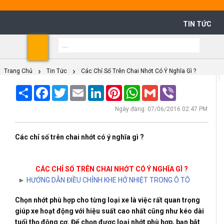
TIN TỨC
Shoppi
Cart
Trang Chủ
Tin Tức
Các Chỉ Số Trên Chai Nhớt Có Ý Nghĩa Gì ?
Share
Facebook
Twitter
Email
LinkedIn
Pinterest
WhatsApp
Gmail
Viber
Ngày đăng: 07/06/2016 02:47 PM
Các chỉ số trên chai nhớt có ý nghĩa gì ?
CÁC CHỈ SỐ TRÊN CHAI NHỚT CÓ Ý NGHĨA GÌ ?
►
HƯỚNG DẪN ĐIỀU CHỈNH KHE HỞ NHIỆT TRONG Ô TÔ
Chọn nhớt phù hợp cho từng loại xe là việc rất quan trọng
giúp xe hoạt động với hiệu suất cao nhất cũng như kéo dài
tuổi thọ động cơ. Để chọn được loại nhớt phù hợp, bạn bắt