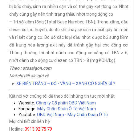
bị bốc cháy, sinh ra nhiều cặn và có thể gây kẹt động cơ. Nhớt
cháy cũng gây nên tình trạng thiếu nhớt trong động cơ
– Trị số kiềm tổng (Total Base Number, TBN): Trong xăng, dầu
diesel có lưu huỳnh, do đó khi cháy sẽ sinh ra axit gây ăn mòn
và rỉ sét động cơ. Do đó các loại dầu nhớt được bổ sung kềm
để trung hòa lượng axit này để tránh gây hại cho động cơ.
Thông thường thì nhớt dành cho động cơ xăng có TBN > 6,
nhớt dành cho động cơ diezen có TBN > 8 (mg KOH/kg).
Theo : otosaigon.com
Mọi chi tiết xin gửi về
►
XE BIỂN TRẮNG – ĐỎ - VÀNG – XANH CÓ NGHĨA GÌ ?
Kết nối với chúng tôi để theo dõi những tin tức mới nhất.
Website:
Công ty Cổ phần OBD Việt Nam
Fanpage:
Máy Chẩn Đoán Ô Tô Việt Nam
Youtube:
OBD Việt Nam - Máy Chẩn Đoán Ô Tô
Mọi chi tiết xin liên hệ :
Hotline:
0913 92 75 79