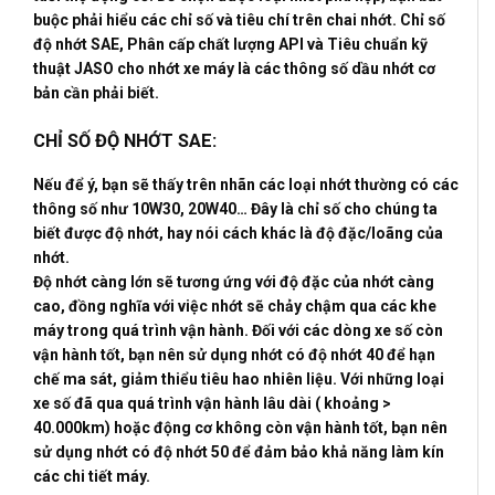
buộc phải hiểu các chỉ số và tiêu chí trên chai nhớt. Chỉ số
độ nhớt SAE, Phân cấp chất lượng API và Tiêu chuẩn kỹ
thuật JASO cho nhớt xe máy là các thông số dầu nhớt cơ
bản cần phải biết.
CHỈ SỐ ĐỘ NHỚT SAE:
Nếu để ý, bạn sẽ thấy trên nhãn các loại nhớt thường có các
thông số như 10W30, 20W40… Đây là chỉ số cho chúng ta
biết được độ nhớt, hay nói cách khác là độ đặc/loãng của
nhớt.
Độ nhớt càng lớn sẽ tương ứng với độ đặc của nhớt càng
cao, đồng nghĩa với việc nhớt sẽ chảy chậm qua các khe
máy trong quá trình vận hành. Đối với các dòng xe số còn
vận hành tốt, bạn nên sử dụng nhớt có độ nhớt 40 để hạn
chế ma sát, giảm thiểu tiêu hao nhiên liệu. Với những loại
xe số đã qua quá trình vận hành lâu dài ( khoảng >
40.000km) hoặc động cơ không còn vận hành tốt, bạn nên
sử dụng nhớt có độ nhớt 50 để đảm bảo khả năng làm kín
các chi tiết máy.