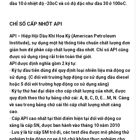
dầu 10 ở nhiệt độ -20oC và có độ đặc như dầu 30 ở 100oC.
CHỈ SỐ CẤP NHỚT API
API – Hiệp Hội Dầu Khí Hoa Kỳ (American Petroleum
Institude), sự dụng một hệ thống tiêu chuẩn chất lượng đơn
giản hơn để phân cấp chất lượng dầu nhớt. Chỉ số API cũng
được sử dụng rộng rãi trên toàn thế giới.
API được định nghĩa gồm 2 ký tự:
· Ký tự đầu tiên dùng để quy định loại nhiên liệu mà động cơ
sử dụng. (C đối với trường hợp động cơ sử dụng dầu diesel
hoặc S đối với trường hợp động cơ sử dụng xăng)
· Ký tự thứ hai đại diện cho cấp chất lượng của nhớt, được
quy định theo thứ tự bảng chữ cái: A, B, C, D, E….M, N. Càng
về sau trong bảng chữ cái thì cấp chất lượng nhớt càng
cao.
· Cấp API cao nhất tại thời điểm hiện tại đối với động cơ
xăng là cấp SN, được ban hành vào tháng 10 năm 2010
· Lưu ý là từ cấp SM trở đi, các test đều được mô phỏng thử
nghiệm trên động cơ xe ô tô chứ không thực nghiệm cho