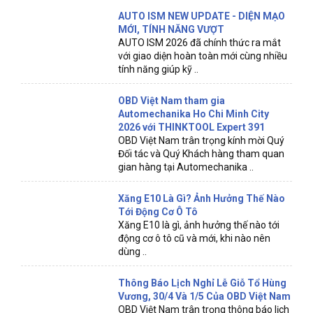
AUTO ISM NEW UPDATE - DIỆN MẠO
MỚI, TÍNH NĂNG VƯỢT
AUTO ISM 2026 đã chính thức ra mắt
với giao diện hoàn toàn mới cùng nhiều
tính năng giúp kỹ ..
OBD Việt Nam tham gia
Automechanika Ho Chi Minh City
2026 với THINKTOOL Expert 391
OBD Việt Nam trân trọng kính mời Quý
Đối tác và Quý Khách hàng tham quan
gian hàng tại Automechanika ..
Xăng E10 Là Gì? Ảnh Hưởng Thế Nào
Tới Động Cơ Ô Tô
Xăng E10 là gì, ảnh hưởng thế nào tới
động cơ ô tô cũ và mới, khi nào nên
dùng ..
Thông Báo Lịch Nghỉ Lễ Giỗ Tổ Hùng
Vương, 30/4 Và 1/5 Của OBD Việt Nam
OBD Việt Nam trân trọng thông báo lịch