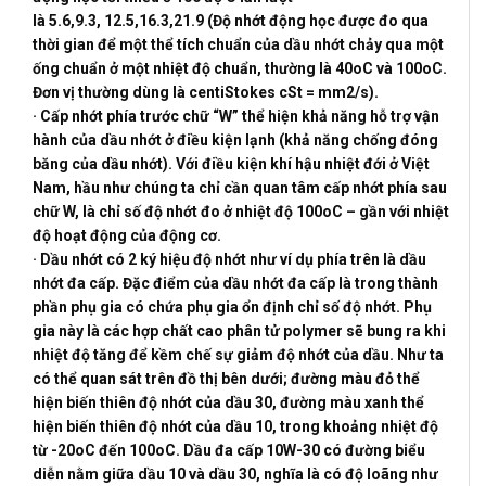
là
5.6
,
9.3
,
12.5
,
16.3
,
21.9
(Độ nhớt động học được đo qua
thời gian để một thể tích chuẩn của dầu nhớt chảy qua một
ống chuẩn ở một nhiệt độ chuẩn, thường là 40oC và 100oC.
Đơn vị thường dùng là centiStokes cSt = mm2/s).
· Cấp nhớt phía trước chữ “W” thể hiện khả năng hỗ trợ vận
hành của dầu nhớt ở điều kiện lạnh (khả năng chống đóng
băng của dầu nhớt). Với điều kiện khí hậu nhiệt đới ở Việt
Nam, hầu như chúng ta chỉ cần quan tâm cấp nhớt phía sau
chữ W, là chỉ số độ nhớt đo ở nhiệt độ 100oC – gần với nhiệt
độ hoạt động của động cơ.
· Dầu nhớt có 2 ký hiệu độ nhớt như ví dụ phía trên là dầu
nhớt đa cấp. Đặc điểm của dầu nhớt đa cấp là trong thành
phần phụ gia có chứa phụ gia ổn định chỉ số độ nhớt. Phụ
gia này là các hợp chất cao phân tử polymer sẽ bung ra khi
nhiệt độ tăng để kềm chế sự giảm độ nhớt của dầu. Như ta
có thể quan sát trên đồ thị bên dưới; đường màu đỏ thể
hiện biến thiên độ nhớt của dầu 30, đường màu xanh thể
hiện biến thiên độ nhớt của dầu 10, trong khoảng nhiệt độ
từ -20oC đến 100oC. Dầu đa cấp 10W-30 có đường biểu
diễn nằm giữa dầu 10 và dầu 30, nghĩa là có độ loãng như