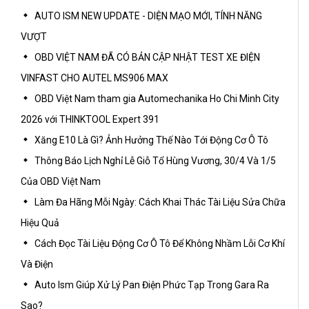
AUTO ISM NEW UPDATE - DIỆN MẠO MỚI, TÍNH NĂNG
VƯỢT
OBD VIỆT NAM ĐÃ CÓ BẢN CẬP NHẬT TEST XE ĐIỆN
VINFAST CHO AUTEL MS906 MAX
OBD Việt Nam tham gia Automechanika Ho Chi Minh City
2026 với THINKTOOL Expert 391
Xăng E10 Là Gì? Ảnh Hưởng Thế Nào Tới Động Cơ Ô Tô
Thông Báo Lịch Nghỉ Lễ Giỗ Tổ Hùng Vương, 30/4 Và 1/5
Của OBD Việt Nam
Làm Đa Hãng Mỗi Ngày: Cách Khai Thác Tài Liệu Sửa Chữa
Hiệu Quả
Cách Đọc Tài Liệu Động Cơ Ô Tô Để Không Nhầm Lỗi Cơ Khí
Và Điện
Auto Ism Giúp Xử Lý Pan Điện Phức Tạp Trong Gara Ra
Sao?