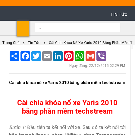
TIN TỨC
Shoppi
Cart
Trang Chủ
Tin Tức
Cài Chìa Khóa Nổ Xe Yaris 2010 Bằng Phần Mềm T
Share
Facebook
Twitter
Email
LinkedIn
Pinterest
WhatsApp
Gmail
Viber
Ngày đăng: 22/12/2015 02:29 PM
Cài chìa khóa nổ xe Yaris 2010 bằng phần mềm techstream
Cài chìa khóa nổ xe Yaris 2010
bằng phần mềm techstream
Bước 1:
Đầu tiên ta kết nối với xe. Sau đó ta kết nối tới