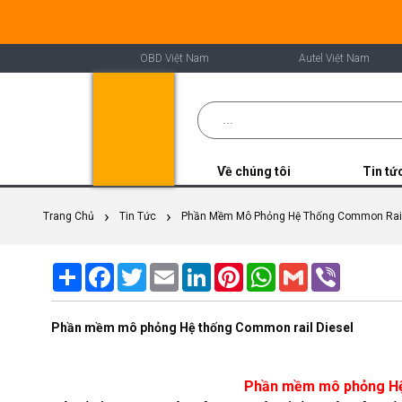
OBD Việt Nam
Autel Việt Nam
Về chúng tôi
Tin tứ
Trang Chủ
Tin Tức
Phần Mềm Mô Phỏng Hệ Thống Common Rail
Share
Facebook
Twitter
Email
LinkedIn
Pinterest
WhatsApp
Gmail
Viber
Phần mềm mô phỏng Hệ thống Common rail Diesel
Phần mềm mô phỏng Hệ