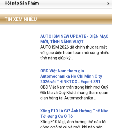
Hỏi Đáp Sản Phẩm
TIN XEM NHIỀU
AUTO ISM NEW UPDATE - DIỆN MẠO
MỚI, TÍNH NĂNG VƯỢT
AUTO ISM 2026 đã chính thức ra mắt
với giao diện hoàn toàn mới cùng nhiều
tính năng giúp kỹ ..
OBD Việt Nam tham gia
Automechanika Ho Chi Minh City
2026 với THINKTOOL Expert 391
OBD Việt Nam trân trọng kính mời Quý
Đối tác và Quý Khách hàng tham quan
gian hàng tại Automechanika ..
Xăng E10 Là Gì? Ảnh Hưởng Thế Nào
Tới Động Cơ Ô Tô
Xăng E10 là gì, ảnh hưởng thế nào tới
động cơ ô tô cũ và mới, khi nào nên